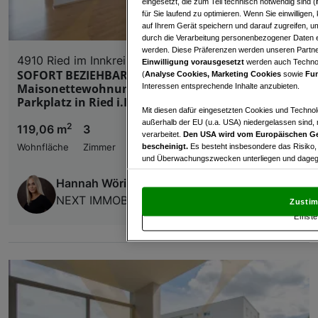
eingesetzt, die zum Teil technisch notwendig sind (
für Sie laufend zu optimieren. Wenn Sie einwillige
auf Ihrem Gerät speichern und darauf zugreifen, um
durch die Verarbeitung personenbezogener Daten e
werden. Diese Präferenzen werden unseren Partnern
4910 Ried im Innkreis
Einwilligung vorausgesetzt
werden auch Technol
SOFORT BEZIEHBAR! Ansprechende
(
Analyse Cookies, Marketing Cookies
sowie
Fun
Maisonettewohnung mit sonniger Terrasse und
Interessen entsprechende Inhalte anzubieten.
Parkplatz in Ried i.I. zu verkaufen!
Mit diesen dafür eingesetzten Cookies und Technol
außerhalb der EU (u.a. USA) niedergelassen sind,
2
119,06 m
3
€ 329.000,00
verarbeitet.
Den USA wird vom Europäischen Ge
bescheinigt.
Es besteht insbesondere das Risiko,
Wohnfläche
Zimmer
Kaufpreis
und Überwachungszwecken unterliegen und dagege
Hannah Wörister
Mit Klick auf „Zustimmen & fortfahren“ willig
von Drittanbietern (auch aus USA) ein.
In den Ei
NEXT IMMOBILIEN GMBH
Zustim
und Widerspruch gegen die Verarbeitung auf der Gr
Einste
„Cookie Einstellungen“, die sich auf jeder Seite unt
Wir und unsere Partner verarbeiten 
Verwendung genauer Standortdaten. Endgeräteeigens
Zugriff auf Informationen auf einem Endgerät. Per
und der Performance von Inhalten, Zielgruppenfo