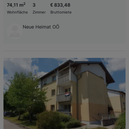
2
74,11 m
3
€ 833,48
Wohnfläche
Zimmer
Bruttomiete
Neue Heimat OÖ