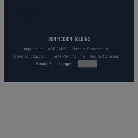
trend.female
trend.real estate
trend.invest
VGN MEDIEN HOLDING
Impressum
AGB / ANB
Kontakt-Datenschutz
Datenschutzpolicy
Tarife Print / Online
Redirect Sitemap
Cookie Einstellungen
Fotocredits