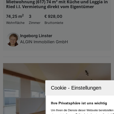
Mietwohnung (617) 74 m² mit Küche und Loggia in
Ried i.I. Vermietung direkt vom Eigentümer
2
74,25 m
3
€ 928,00
Wohnfläche
Zimmer
Bruttomiete
Ingeborg Linster
ALGIN Immobilien GmbH
Ihre Privatsphäre ist uns wichtig
Um Ihnen die Dienste dieser Webseite bereitstelle