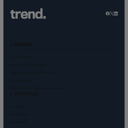
RANKINGS
trend.TOP500
trend.Top Arbeitgeber
Österreichs beste Start-Ups
Kunstranking
Die reichsten Österreicher:innen
COMMUNITIES
trend.law
trend.med
trend.KMU