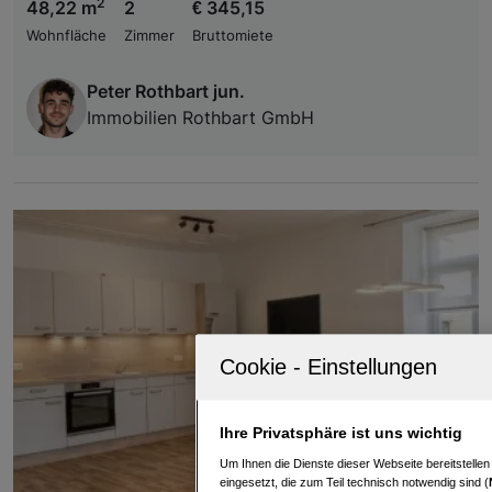
2
48,22 m
2
€ 345,15
Wohnfläche
Zimmer
Bruttomiete
Peter Rothbart jun.
Immobilien Rothbart GmbH
Ihre Privatsphäre ist uns wichtig
Um Ihnen die Dienste dieser Webseite bereitstelle
eingesetzt, die zum Teil technisch notwendig sind (