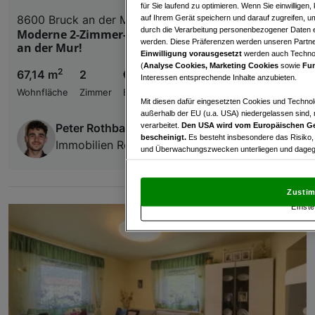
für Sie laufend zu optimieren. Wenn Sie einwillige
8600 Bruck an der Mur
auf Ihrem Gerät speichern und darauf zugreifen, um
durch die Verarbeitung personenbezogener Daten e
Moderne 2-Zimmer-Wohnung mit Loggia in Bruck
werden. Diese Präferenzen werden unseren Partnern
an der Mur!
Einwilligung vorausgesetzt
werden auch Technol
(
Analyse Cookies, Marketing Cookies
sowie
Fun
2
67,14 m
2
€ 564,18
Interessen entsprechende Inhalte anzubieten.
Wohnfläche
Zimmer
Bruttomiete
Mit diesen dafür eingesetzten Cookies und Technol
außerhalb der EU (u.a. USA) niedergelassen sind,
verarbeitet.
Den USA wird vom Europäischen Ge
Peter Rothbart jun.
bescheinigt.
Es besteht insbesondere das Risiko,
Immobilien Rothbart GmbH
und Überwachungszwecken unterliegen und dagege
Mit Klick auf „Zustimmen & fortfahren“ willig
von Drittanbietern (auch aus USA) ein.
In den Ei
Zustim
und Widerspruch gegen die Verarbeitung auf der Gr
Einste
„Cookie Einstellungen“, die sich auf jeder Seite unt
Wir und unsere Partner verarbeiten 
Verwendung genauer Standortdaten. Endgeräteeigens
Zugriff auf Informationen auf einem Endgerät. Per
und der Performance von Inhalten, Zielgruppenfo
Liste der Partner (Lieferanten)