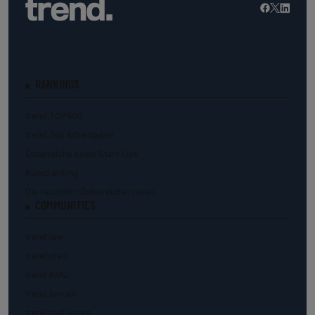
RANKINGS
trend.TOP500
trend.Top Arbeitgeber
Österreichs beste Start-Ups
Kunstranking
Die reichsten Österreicher:innen
COMMUNITIES
trend.law
trend.med
trend.KMU
trend.female
trend.real estate