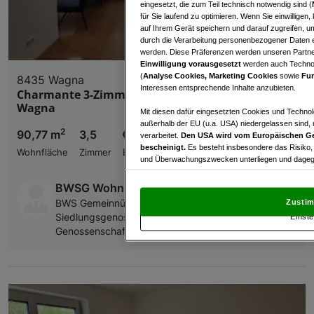
eingesetzt, die zum Teil technisch notwendig sind (
für Sie laufend zu optimieren. Wenn Sie einwillige
auf Ihrem Gerät speichern und darauf zugreifen, um
durch die Verarbeitung personenbezogener Daten e
werden. Diese Präferenzen werden unseren Partnern
Einwilligung vorausgesetzt
werden auch Technol
(
Analyse Cookies, Marketing Cookies
sowie
Fun
8435 Wagna
Interessen entsprechende Inhalte anzubieten.
Charmante 3-Zimmer-Wohnung mit Loggia in
Wagna
Mit diesen dafür eingesetzten Cookies und Technol
außerhalb der EU (u.a. USA) niedergelassen sind,
2
90,77 m
3,5
€ 898,71
verarbeitet.
Den USA wird vom Europäischen Ge
bescheinigt.
Es besteht insbesondere das Risiko,
Wohnfläche
Zimmer
Bruttomiete
und Überwachungszwecken unterliegen und dagege
Mit Klick auf „Zustimmen & fortfahren“ willig
BWSG Wohnungsvergabe Bundesländer
von Drittanbietern (auch aus USA) ein.
In den Ei
Zustim
BWS Gemeinnützige allgemeine Bau-, Wohn- und
und Widerspruch gegen die Verarbeitung auf der Gr
Siedlungsgenossenschaft registrierte
Einste
„Cookie Einstellungen“, die sich auf jeder Seite unt
Genossenschaft mit beschränkter Haftung
Wir und unsere Partner verarbeiten 
Verwendung genauer Standortdaten. Endgeräteeigens
Zugriff auf Informationen auf einem Endgerät. Per
und der Performance von Inhalten, Zielgruppenfo