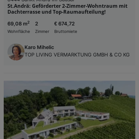
St.Andrä: Geförderter 2-Zimmer-Wohntraum mit
Dachterrasse und Top-Raumaufteilung!
2
69,08 m
2
€ 674,72
Wohnfläche
Zimmer
Bruttomiete
Karo Mihelic
TOP LIVING VERMARKTUNG GMBH & CO KG