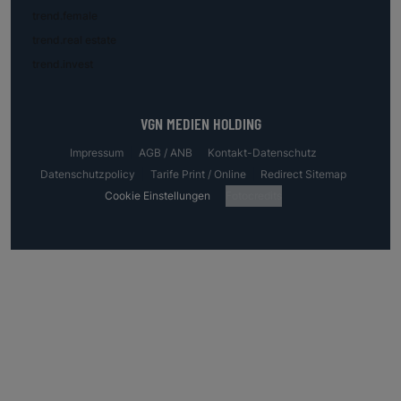
trend.female
trend.real estate
trend.invest
VGN MEDIEN HOLDING
Impressum
AGB / ANB
Kontakt-Datenschutz
Datenschutzpolicy
Tarife Print / Online
Redirect Sitemap
Cookie Einstellungen
Fotocredits