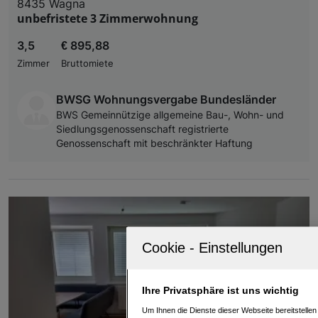
8435 Wagna
unbefristete 3 Zimmerwohnung
3,5
€ 895,88
Zimmer
Bruttomiete
BWSG Wohnungsvergabe Bundesländer
BWS Gemeinnützige allgemeine Bau-, Wohn- und
Siedlungsgenossenschaft registrierte
Genossenschaft mit beschränkter Haftung
Ihre Privatsphäre ist uns wichtig
Um Ihnen die Dienste dieser Webseite bereitstelle