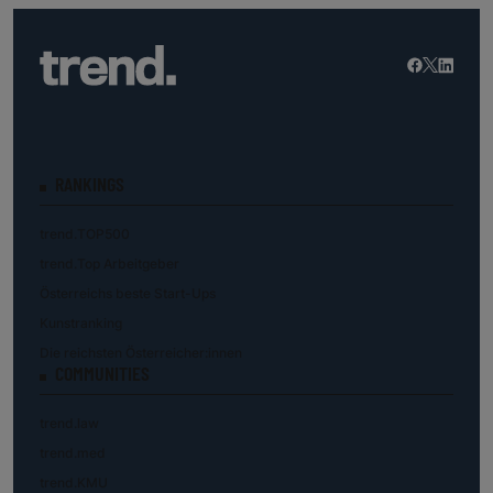
RANKINGS
trend.TOP500
trend.Top Arbeitgeber
Österreichs beste Start-Ups
Kunstranking
Die reichsten Österreicher:innen
COMMUNITIES
trend.law
trend.med
trend.KMU