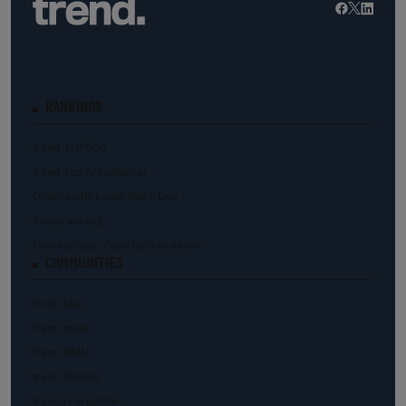
RANKINGS
trend.TOP500
trend.Top Arbeitgeber
Österreichs beste Start-Ups
Kunstranking
Die reichsten Österreicher:innen
COMMUNITIES
trend.law
trend.med
trend.KMU
trend.female
trend.real estate