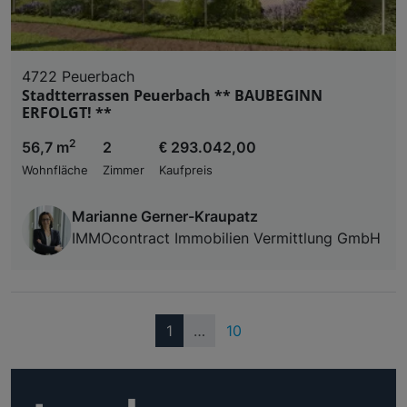
4722 Peuerbach
Stadtterrassen Peuerbach ** BAUBEGINN
ERFOLGT! **
2
56,7 m
2
€ 293.042,00
Wohnfläche
Zimmer
Kaufpreis
Marianne Gerner-Kraupatz
IMMOcontract Immobilien Vermittlung GmbH
(current)
1
…
10