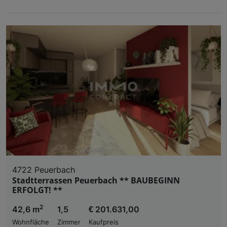
4722 Peuerbach
Stadtterrassen Peuerbach ** BAUBEGINN
ERFOLGT! **
2
42,6 m
1,5
€ 201.631,00
Wohnfläche
Zimmer
Kaufpreis