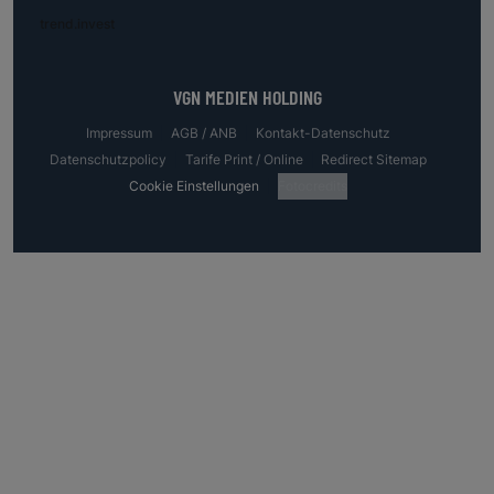
trend.invest
VGN MEDIEN HOLDING
Impressum
AGB / ANB
Kontakt-Datenschutz
Datenschutzpolicy
Tarife Print / Online
Redirect Sitemap
Cookie Einstellungen
Fotocredits