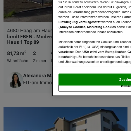
für Sie laufend zu optimieren. Wenn Sie einwillige
auf Ihrem Gerät speichern und darauf zugreifen, um
durch die Verarbeitung personenbezogener Daten e
werden. Diese Präferenzen werden unseren Partnern
Einwilligung vorausgesetzt
werden auch Technol
(
Analyse Cookies, Marketing Cookies
sowie
Fun
4680 Haag am Hausruck
Interessen entsprechende Inhalte anzubieten.
landLEBEN - Modern Wohnen am Hausruckwald
Haus 1 Top 09
Mit diesen dafür eingesetzten Cookies und Technol
außerhalb der EU (u.a. USA) niedergelassen sind,
2
verarbeitet.
Den USA wird vom Europäischen Ge
81,73 m
2
€ 358.331,00
bescheinigt.
Es besteht insbesondere das Risiko,
Wohnfläche
Zimmer
Kaufpreis
und Überwachungszwecken unterliegen und dagege
Mit Klick auf „Zustimmen & fortfahren“ willig
Alexandra Maier
von Drittanbietern (auch aus USA) ein.
In den Ei
Zustim
FIT-am Immobilien GmbH
und Widerspruch gegen die Verarbeitung auf der Gr
Einste
„Cookie Einstellungen“, die sich auf jeder Seite unt
Wir und unsere Partner verarbeiten 
Verwendung genauer Standortdaten. Endgeräteeigens
Zugriff auf Informationen auf einem Endgerät. Per
und der Performance von Inhalten, Zielgruppenfo
Liste der Partner (Lieferanten)