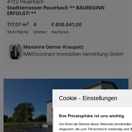
4722 Peuerbach
Stadtterrassen Peuerbach ** BAUBEGINN
ERFOLGT! **
2
117,07 m
4
€ 658.641,00
Wohnfläche
Zimmer
Kaufpreis
Marianne Gerner-Kraupatz
IMMOcontract Immobilien Vermittlung GmbH
Ihre Privatsphäre ist uns wichtig
Um Ihnen die Dienste dieser Webseite bereitstelle
eingesetzt, die zum Teil technisch notwendig sind (