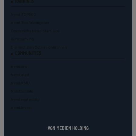
RANKINGS
trend.TOP500
trend.Top Arbeitgeber
Österreichs beste Start-Ups
Kunstranking
Die reichsten Österreicher:innen
COMMUNITIES
trend.law
trend.med
trend.KMU
trend.female
trend.real estate
trend.invest
VGN MEDIEN HOLDING