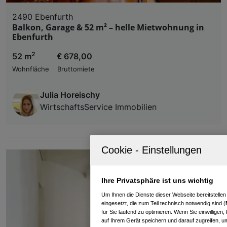
2490 Ebenfurth
Balkon, Garage & 52 m² – helle Mietwohnung in
Ebenfurth
2
52 m
€ 678,00
Wohnfläche
Bruttomiete
Julia Horeischy
WirtschaftsService Immobilien
Ihre Privatsphäre ist uns wichtig
Um Ihnen die Dienste dieser Webseite bereitstelle
eingesetzt, die zum Teil technisch notwendig sind (
für Sie laufend zu optimieren. Wenn Sie einwillige
auf Ihrem Gerät speichern und darauf zugreifen, um