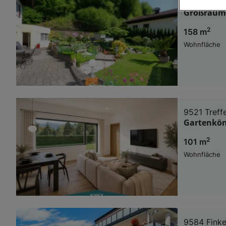
9722 Weiß
Großräumi
Wir und u
2
158 m
Verwendung g
auf Informat
Wohnfläche
Performance 
Liste der Pa
9521 Treff
Gartenkön
2
101 m
Wohnfläche
9584 Finke