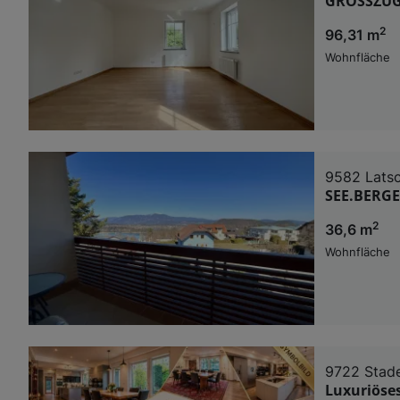
GROSSZÜG
2
96,31 m
Wohnfläche
9582 Lats
SEE.BERGE
2
36,6 m
Wohnfläche
9722 Stad
Luxuriöse