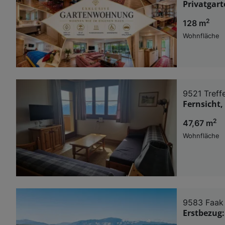
Privatgar
2
128 m
Wohnfläche
9521 Treff
Fernsicht,
2
47,67 m
Wohnfläche
9583 Faak
Erstbezug