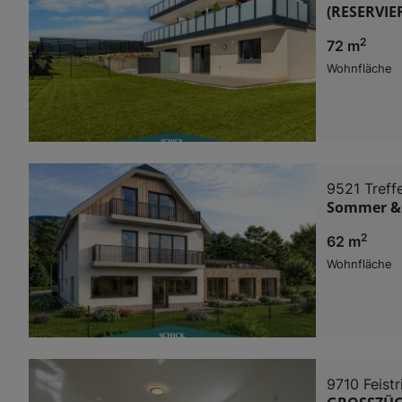
(RESERVIE
2
72 m
Wohnfläche
9521 Treff
Sommer & W
2
62 m
Wohnfläche
9710 Feistr