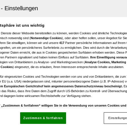
tz
e in Fürnitz – gemütliche 2-Zimmer-Wohnung
2
€ 179.000,00
atsphäre ist uns wichtig
Zimmer
Kaufpreis
 Dienste dieser Webseite bereitstellen zu können, werden Cookies und ähnliche Technologien
nisch notwendig sind (
Notwendige Cookies
), oder aber helfen sollen, unser Angebot für Si
Wenn Sie einwilligen, können wir und unsere
417
Partner persönliche Informationen auf Ihrem
greifen, um ein persönlicheres Surferlebnis zu ermöglichen. Dies wird durch die Verarbeitun
gener Daten erreicht, die aus in Cookies gespeicherten Surfdaten erhoben werden. Diese 
en Partnern signalisiert und haben keinen Einfluss auf Surfdaten.
Ihre Einwilligung voraus
ogien von Drittanbietern zu Analyse- und Marketingzwecken (
Analyse Cookies, Marketing
en am Ossiacher See
 Cookies
) eingesetzt, die es erlauben, Ihren Interessen entsprechende Inhalte anzubieten.
 " Für Naturliebhaber: Sonne, Erholung & Bergluft pur!
afür eingesetzten Cookies und Technologien werden von uns und von Drittanbietern, die zum 
r EU (u.a. USA) niedergelassen sind, mitunter personenbezogene Daten (z.B. IP-Adresse) v
2
€ 195.000,00
m Europäischen Gerichtshof kein angemessenes Datenschutzniveau bescheinigt.
Es
Zimmer
Kaufpreis
 das Risiko, dass Ihre Daten dem Zugriff durch US-Behörden zu Kontroll- und Überwachu
und dagegen keine wirksamen Rechtsbehelfe zur Verfügung stehen.
uf „Zustimmen & fortfahren“ willigen Sie in die Verwendung von unseren Cookies un
rn (auch aus USA) ein.
In den Einstellungen können Sie jederzeit Ihre Präferenzen verwalt
gegen die Verarbeitung auf der Grundlage berechtigter Interessen einlegen. Klicken Sie dazu
Zustimmen & fortfahren
Einstellung
“, die sich auf jeder Seite unten im Footer befinden.