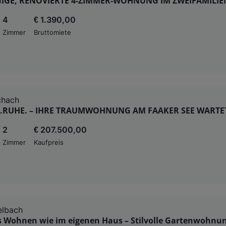
IGE, RENOVIERTE 4-ZIMMER-WOHNUNG IM ZWEIFAMILIE
4
€ 1.390,00
Zimmer
Bruttomiete
chach
.RUHE. – IHRE TRAUMWOHNUNG AM FAAKER SEE WARTET 
2
€ 207.500,00
Zimmer
Kaufpreis
elbach
s Wohnen wie im eigenen Haus – Stilvolle Gartenwohnu