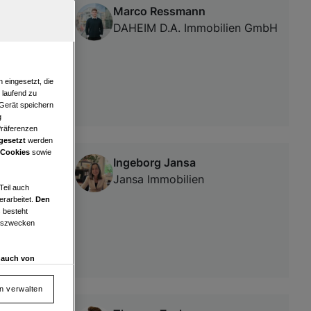
Marco Ressmann
DAHEIM D.A. Immobilien GmbH
 eingesetzt, die
e laufend zu
 Gerät speichern
g
Präferenzen
gesetzt
werden
 Cookies
sowie
Ingeborg Jansa
Jansa Immobilien
Teil auch
erarbeitet.
Den
 besteht
ngszwecken
d auch von
en und
 auf „Cookie
en verwalten