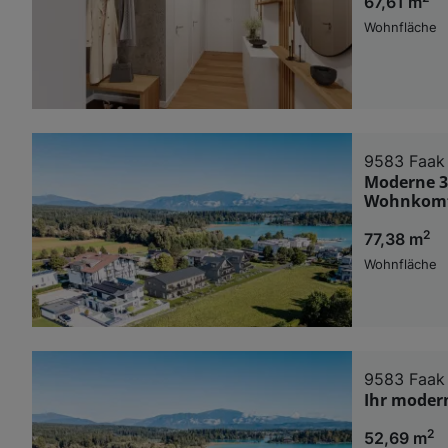
67,61 m
Wohnfläche
9583 Faak
Moderne 3
Wohnkomf
2
77,38 m
Wohnfläche
9583 Faak
Ihr moder
2
52,69 m