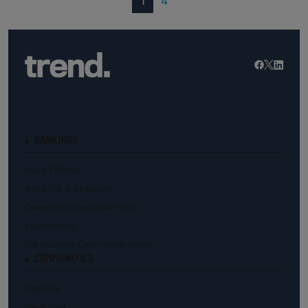
(current)
1
4
RANKINGS
trend.TOP500
trend.Top Arbeitgeber
Österreichs beste Start-Ups
Kunstranking
Die reichsten Österreicher:innen
COMMUNITIES
trend.law
trend.med