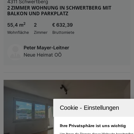
4311 Schwertberg
2 ZIMMER WOHNUNG IN SCHWERTBERG MIT
BALKON UND PARKPLATZ
2
55,4 m
2
€ 632,39
Wohnfläche
Zimmer
Bruttomiete
Peter Mayer-Leitner
Neue Heimat OÖ
Ihre Privatsphäre ist uns wichtig
Um Ihnen die Dienste dieser Webseite bereitstelle