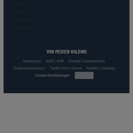
trend.KMU
trend.female
trend.real estate
trend.invest
VGN MEDIEN HOLDING
Impressum
AGB / ANB
Kontakt-Datenschutz
Datenschutzpolicy
Tarife Print / Online
Redirect Sitemap
Cookie Einstellungen
Fotocredits