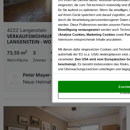
eingesetzt, die zum Teil technisch notwendig sind (
für Sie laufend zu optimieren. Wenn Sie einwillige
auf Ihrem Gerät speichern und darauf zugreifen, um
durch die Verarbeitung personenbezogener Daten e
werden. Diese Präferenzen werden unseren Partnern
4222 Langenstein
Einwilligung vorausgesetzt
werden auch Technol
(
Analyse Cookies, Marketing Cookies
sowie
Fun
VERKAUFSWOHNUNG MIT 3 ZIMMER IN
Interessen entsprechende Inhalte anzubieten.
LANGENSTEIN - WOHNTRAUM EIGENHEIM
Mit diesen dafür eingesetzten Cookies und Technol
2
73,55 m
3
€ 117.100,00
außerhalb der EU (u.a. USA) niedergelassen sind,
verarbeitet.
Den USA wird vom Europäischen Ge
Wohnfläche
Zimmer
Kaufpreis
bescheinigt.
Es besteht insbesondere das Risiko,
und Überwachungszwecken unterliegen und dagege
Peter Mayer-Leitner
Mit Klick auf „Zustimmen & fortfahren“ willig
Neue Heimat OÖ
von Drittanbietern (auch aus USA) ein.
In den Ei
Zustim
und Widerspruch gegen die Verarbeitung auf der Gr
Einste
„Cookie Einstellungen“, die sich auf jeder Seite unt
Wir und unsere Partner verarbeiten 
Verwendung genauer Standortdaten. Endgeräteeigens
Zugriff auf Informationen auf einem Endgerät. Per
und der Performance von Inhalten, Zielgruppenfo