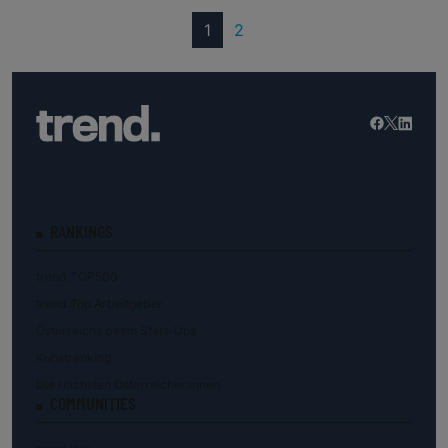
(current)
1
2
RANKINGS
trend.TOP500
trend.Top Arbeitgeber
Österreichs beste Start-Ups
Kunstranking
Die reichsten Österreicher:innen
COMMUNITIES