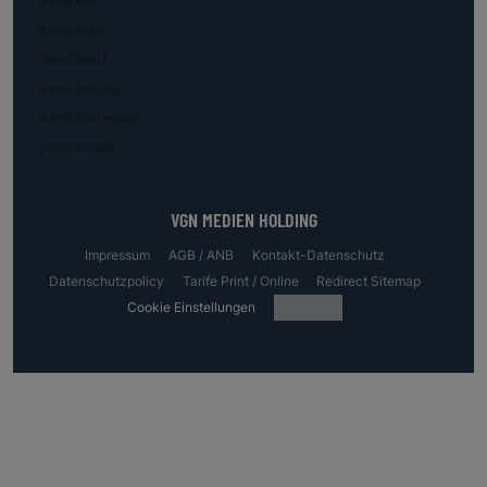
trend.law
trend.med
trend.KMU
trend.female
trend.real estate
trend.invest
VGN MEDIEN HOLDING
Impressum
AGB / ANB
Kontakt-Datenschutz
Datenschutzpolicy
Tarife Print / Online
Redirect Sitemap
Cookie Einstellungen
Fotocredits