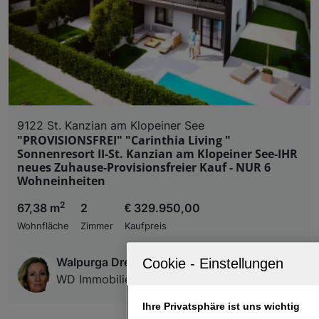
9122 St. Kanzian am Klopeiner See
"PROVISIONSFREI" "Carinthia Living "
Sonnenresort II-St. Kanzian am Klopeiner See-IHR
neues Zuhause-Provisionsfreier Kauf - NUR 6
Wohneinheiten
2
67,38 m
2
€ 329.950,00
Wohnfläche
Zimmer
Kaufpreis
Walpurga Dreher
WD Immobilien GmbH
Ihre Privatsphäre ist uns wichtig