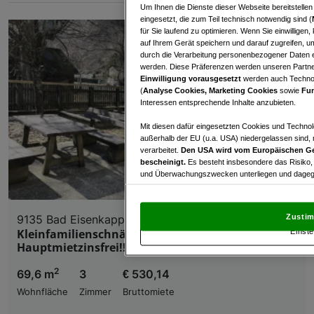
Um Ihnen die Dienste dieser Webseite bereitstelle
eingesetzt, die zum Teil technisch notwendig sind (
für Sie laufend zu optimieren. Wenn Sie einwillige
auf Ihrem Gerät speichern und darauf zugreifen, um
durch die Verarbeitung personenbezogener Daten e
werden. Diese Präferenzen werden unseren Partnern
Einwilligung vorausgesetzt
werden auch Technol
(
Analyse Cookies, Marketing Cookies
sowie
Fun
Interessen entsprechende Inhalte anzubieten.
Mit diesen dafür eingesetzten Cookies und Technol
außerhalb der EU (u.a. USA) niedergelassen sind,
verarbeitet.
Den USA wird vom Europäischen Ge
bescheinigt.
Es besteht insbesondere das Risiko,
und Überwachungszwecken unterliegen und dagege
Mit Klick auf „Zustimmen & fortfahren“ willig
von Drittanbietern (auch aus USA) ein.
In den Ei
Zustim
9135 Bad Eisenkappel
und Widerspruch gegen die Verarbeitung auf der Gr
Kleinfamilienschnäppchen mit 3 Monaten
Einste
„Cookie Einstellungen“, die sich auf jeder Seite unt
Hauptmietzinsfrei!!
2
69,6 m
3
€ 530,14
Wir und unsere Partner verarbeiten 
Wohnfläche
Zimmer
Bruttomiete
Verwendung genauer Standortdaten. Endgeräteeigens
Zugriff auf Informationen auf einem Endgerät. Per