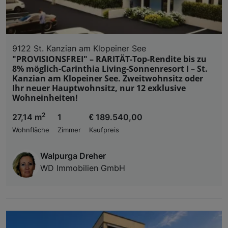
9122 St. Kanzian am Klopeiner See
"PROVISIONSFREI" – RARITÄT-Top-Rendite bis zu
8% möglich-Carinthia Living-Sonnenresort I – St.
Kanzian am Klopeiner See. Zweitwohnsitz oder
Ihr neuer Hauptwohnsitz, nur 12 exklusive
Wohneinheiten!
2
27,14 m
1
€ 189.540,00
Wohnfläche
Zimmer
Kaufpreis
Walpurga Dreher
WD Immobilien GmbH