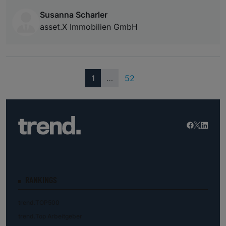
Susanna Scharler
asset.X Immobilien GmbH
(current)
1
…
52
RANKINGS
trend.TOP500
trend.Top Arbeitgeber