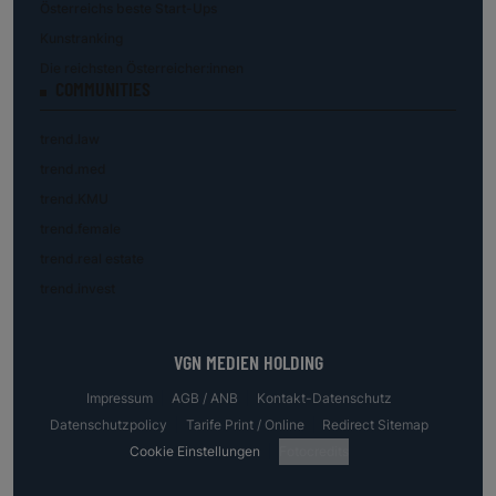
Österreichs beste Start-Ups
Kunstranking
Die reichsten Österreicher:innen
COMMUNITIES
trend.law
trend.med
trend.KMU
trend.female
trend.real estate
trend.invest
VGN MEDIEN HOLDING
Impressum
AGB / ANB
Kontakt-Datenschutz
Datenschutzpolicy
Tarife Print / Online
Redirect Sitemap
Cookie Einstellungen
Fotocredits