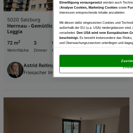
Einwilligung vorausgesetzt
werden auch Technol
(
Analyse Cookies, Marketing Cookies
sowie
Fun
Interessen entsprechende Inhalte anzubieten.
5020 Salzburg
Mit diesen dafür eingesetzten Cookies und Technol
Herrnau - Gemütliche 3 Zimmer Wohnung mit
außerhalb der EU (u.a. USA) niedergelassen sind,
Loggia
verarbeitet.
Den USA wird vom Europäischen Ge
bescheinigt.
Es besteht insbesondere das Risiko,
2
72 m
3
€ 395.000,00
und Überwachungszwecken unterliegen und dagege
Wohnfläche
Zimmer
Kaufpreis
Mit Klick auf „Zustimmen & fortfahren“ willig
von Drittanbietern (auch aus USA) ein.
In den Ei
Zustim
und Widerspruch gegen die Verarbeitung auf der Gr
Astrid Reitinger
Einste
„Cookie Einstellungen“, die sich auf jeder Seite unt
Friesacher Immobilien
Wir und unsere Partner verarbeiten 
Verwendung genauer Standortdaten. Endgeräteeigens
Zugriff auf Informationen auf einem Endgerät. Per
und der Performance von Inhalten, Zielgruppenfo
Liste der Partner (Lieferanten)