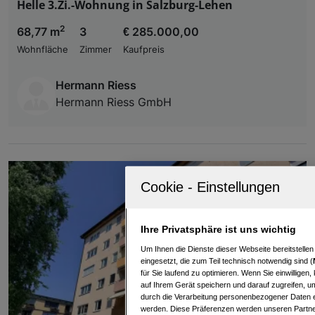
Helle 3.Zi.-Wohnung in Salzburg-Lehen
2
68,77 m
3
€ 285.000,00
Wohnfläche
Zimmer
Kaufpreis
Hermann Riess
Hermann Riess GmbH
Ihre Privatsphäre ist uns wichtig
Um Ihnen die Dienste dieser Webseite bereitstelle
eingesetzt, die zum Teil technisch notwendig sind (
für Sie laufend zu optimieren. Wenn Sie einwillige
auf Ihrem Gerät speichern und darauf zugreifen, um
durch die Verarbeitung personenbezogener Daten e
werden. Diese Präferenzen werden unseren Partnern