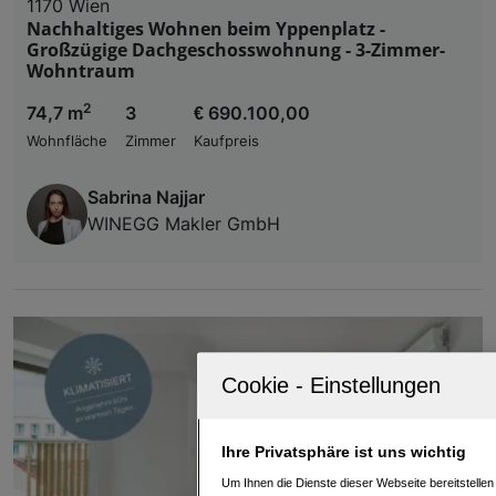
1170 Wien
Nachhaltiges Wohnen beim Yppenplatz -
Großzügige Dachgeschosswohnung - 3-Zimmer-
Wohntraum
2
74,7 m
3
€ 690.100,00
Wohnfläche
Zimmer
Kaufpreis
Sabrina Najjar
WINEGG Makler GmbH
Ihre Privatsphäre ist uns wichtig
Um Ihnen die Dienste dieser Webseite bereitstelle