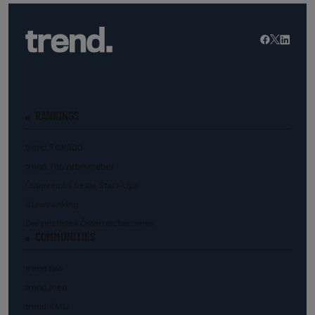
RANKINGS
trend.TOP500
trend.Top Arbeitgeber
Österreichs beste Start-Ups
Kunstranking
Die reichsten Österreicher:innen
COMMUNITIES
trend.law
trend.med
trend.KMU