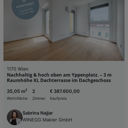
Liste der Partner (Lieferanten)
1170 Wien
Nachhaltig & hoch oben am Yppenplatz. – 3 m
Raumhöhe XL Dachterrasse im Dachgeschoss
2
35,05 m
2
€ 387.600,00
Wohnfläche
Zimmer
Kaufpreis
Sabrina Najjar
WINEGG Makler GmbH