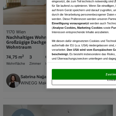
eingesetzt, die zum Teil technisch notwendig sind (
für Sie laufend zu optimieren. Wenn Sie einwillige
auf Ihrem Gerät speichern und darauf zugreifen, um
durch die Verarbeitung personenbezogener Daten e
werden. Diese Präferenzen werden unseren Partnern
Einwilligung vorausgesetzt
werden auch Technol
(
Analyse Cookies, Marketing Cookies
sowie
Fun
1170 Wien
Interessen entsprechende Inhalte anzubieten.
Nachhaltiges Wohnen beim Yppenplatz -
Mit diesen dafür eingesetzten Cookies und Technol
Großzügige Dachgeschosswohnung - 3-Zimmer-
außerhalb der EU (u.a. USA) niedergelassen sind,
Wohntraum
verarbeitet.
Den USA wird vom Europäischen Ge
bescheinigt.
Es besteht insbesondere das Risiko,
2
74,75 m
3
€ 635.900,00
und Überwachungszwecken unterliegen und dagege
Wohnfläche
Zimmer
Kaufpreis
Mit Klick auf „Zustimmen & fortfahren“ willig
von Drittanbietern (auch aus USA) ein.
In den Ei
Zustim
Sabrina Najjar
und Widerspruch gegen die Verarbeitung auf der Gr
Einste
„Cookie Einstellungen“, die sich auf jeder Seite unt
WINEGG Makler GmbH
Wir und unsere Partner verarbeiten 
Verwendung genauer Standortdaten. Endgeräteeigens
Zugriff auf Informationen auf einem Endgerät. Per
und der Performance von Inhalten, Zielgruppenfo