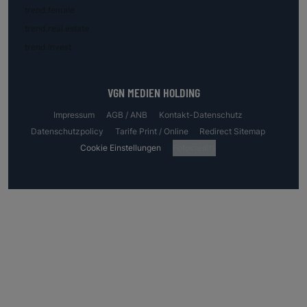
trend.female
trend.real estate
trend.invest
VGN MEDIEN HOLDING
Impressum
AGB / ANB
Kontakt-Datenschutz
Datenschutzpolicy
Tarife Print / Online
Redirect Sitemap
Cookie Einstellungen
Fotocredits