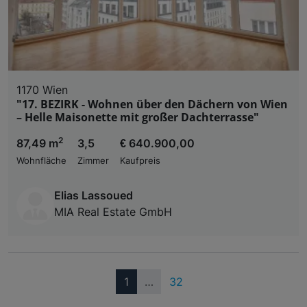
1170 Wien
"17. BEZIRK - Wohnen über den Dächern von Wien
– Helle Maisonette mit großer Dachterrasse"
2
87,49 m
3,5
€ 640.900,00
Wohnfläche
Zimmer
Kaufpreis
Elias Lassoued
MIA Real Estate GmbH
(current)
1
…
32