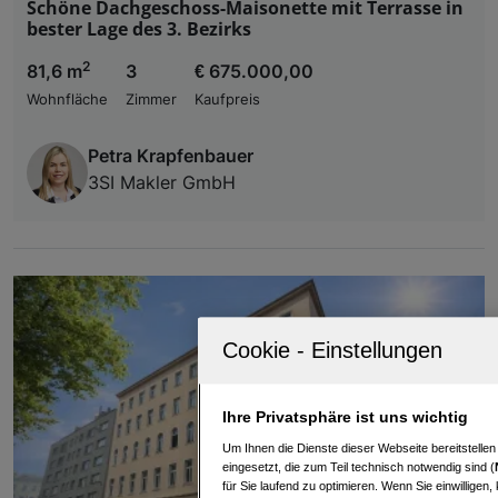
Schöne Dachgeschoss-Maisonette mit Terrasse in
bester Lage des 3. Bezirks
2
81,6 m
3
€ 675.000,00
Wohnfläche
Zimmer
Kaufpreis
Petra Krapfenbauer
3SI Makler GmbH
Ihre Privatsphäre ist uns wichtig
Um Ihnen die Dienste dieser Webseite bereitstelle
eingesetzt, die zum Teil technisch notwendig sind (
für Sie laufend zu optimieren. Wenn Sie einwillige