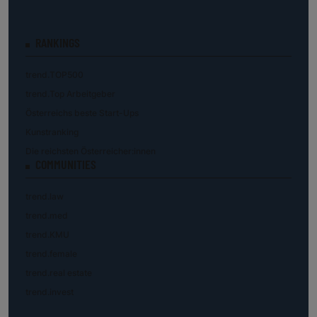
RANKINGS
trend.TOP500
trend.Top Arbeitgeber
Österreichs beste Start-Ups
Kunstranking
Die reichsten Österreicher:innen
COMMUNITIES
trend.law
trend.med
trend.KMU
trend.female
trend.real estate
trend.invest