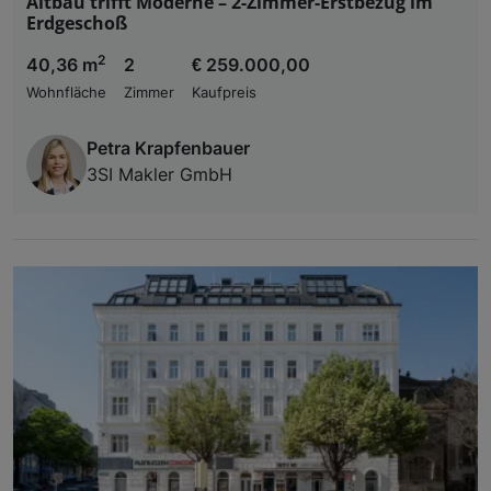
Altbau trifft Moderne – 2-Zimmer-Erstbezug im
Erdgeschoß
2
40,36 m
2
€ 259.000,00
Wohnfläche
Zimmer
Kaufpreis
Petra Krapfenbauer
3SI Makler GmbH