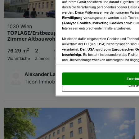
auf Ihrem Gerät speichern und darauf zugreifen, um
durch die Verarbeitung personenbezogener Daten e
werden. Diese Präferenzen werden unseren Partnern
Einwilligung vorausgesetzt
werden auch Technol
(
Analyse Cookies, Marketing Cookies
sowie
Fun
1030 Wien
Interessen entsprechende Inhalte anzubieten.
TOPLAGE/Erstbezug/Baubeginn - Schöne 2
Zimmer Altbauwohnung (Top 11)
Mit diesen dafür eingesetzten Cookies und Technol
außerhalb der EU (u.a. USA) niedergelassen sind,
2
verarbeitet.
Den USA wird vom Europäischen Ge
76,29 m
2
€ 542.000,00
bescheinigt.
Es besteht insbesondere das Risiko,
Wohnfläche
Zimmer
Kaufpreis
und Überwachungszwecken unterliegen und dagege
Mit Klick auf „Zustimmen & fortfahren“ willig
Alexander Lafenthaler
von Drittanbietern (auch aus USA) ein.
In den Ei
Zustim
Ticon Immobilienservice
und Widerspruch gegen die Verarbeitung auf der Gr
Einste
„Cookie Einstellungen“, die sich auf jeder Seite unt
Wir und unsere Partner verarbeiten 
Verwendung genauer Standortdaten. Endgeräteeigens
Zugriff auf Informationen auf einem Endgerät. Per
und der Performance von Inhalten, Zielgruppenfo
Liste der Partner (Lieferanten)