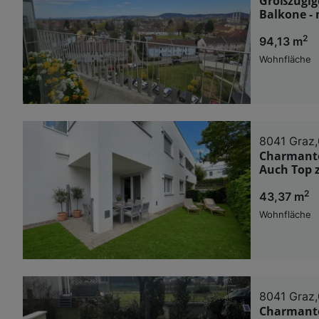
Großzügig
Balkone -
2
94,13 m
Wohnfläche
8041 Graz,
Charmante
Auch Top z
2
43,37 m
Wohnfläche
8041 Graz,
Charmante