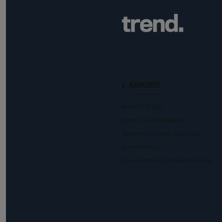
RANKINGS
trend.TOP500
trend.Top Arbeitgeber
Österreichs beste Start-Ups
Kunstranking
Die reichsten Österreicher:innen