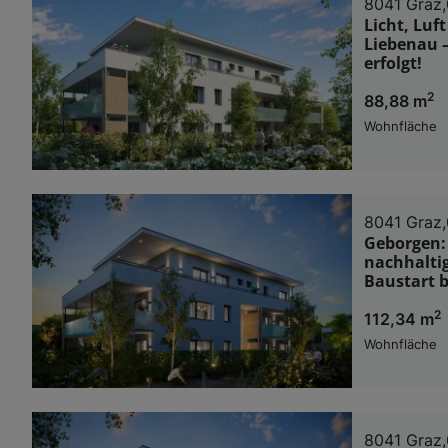
8041 Graz,
Licht, Luf
Liebenau 
erfolgt!
2
88,88 m
Wohnfläche
8041 Graz,
Geborgen: 
nachhalti
Baustart b
2
112,34 m
Wohnfläche
8041 Graz,