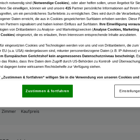
nisch notwendig sind (
Notwendige Cookies
), oder aber helfen sollen, unser Angebot für Si
07.Bez.:Liebenau
Wenn Sie einwilligen, können wir und unsere
415
Partner persönliche Informationen auf Ihrem
 modern: 2-Zimmer-Wohnung im 1. OG mit ca. 16 m² Ter
greifen, um ein persönlicheres Surferlebnis zu ermöglichen. Dies wird durch die Verarbeitun
enau – nachhaltig mit Luftwärmepumpe & Photovoltaik.
gener Daten erreicht, die aus in Cookies gespeicherten Surfdaten erhoben werden. Diese 
en Partnern signalisiert und haben keinen Einfluss auf Surfdaten.
Ihre Einwilligung voraus
ogien von Drittanbietern zu Analyse- und Marketingzwecken (
Analyse Cookies, Marketing
2
€ 271.900,00
 Cookies
) eingesetzt, die es erlauben, Ihren Interessen entsprechende Inhalte anzubieten.
Zimmer
Kaufpreis
afür eingesetzten Cookies und Technologien werden von uns und von Drittanbietern, die zum 
r EU (u.a. USA) niedergelassen sind, mitunter personenbezogene Daten (z.B. IP-Adresse) v
m Europäischen Gerichtshof kein angemessenes Datenschutzniveau bescheinigt.
Es
 das Risiko, dass Ihre Daten dem Zugriff durch US-Behörden zu Kontroll- und Überwachu
und dagegen keine wirksamen Rechtsbehelfe zur Verfügung stehen.
07.Bez.:Liebenau
uf „Zustimmen & fortfahren“ willigen Sie in die Verwendung von unseren Cookies un
 bester Lage von Graz-Liebenau: 3-Zimmer-Wohnung mi
rn (auch aus USA) ein.
In den Einstellungen können Sie jederzeit Ihre Präferenzen verwalt
rasse – nachhaltig dank Luftwärmepumpe & Photovoltai
gegen die Verarbeitung auf der Grundlage berechtigter Interessen einlegen. Klicken Sie dazu
rfolgt!
Zustimmen & fortfahren
Einstellung
“, die sich auf jeder Seite unten im Footer befinden.
3
€ 479.900,00
nsere Partner verarbeiten Daten, um Folgendes bereitzustellen:
Zimmer
Kaufpreis
enauer Standortdaten. Endgeräteeigenschaften zur Identifikation aktiv abfragen. Speichern 
ionen auf einem Endgerät. Personalisierte Werbung und Inhalte, Messung von Werbeleistung 
von Inhalten, Zielgruppenforschung sowie Entwicklung und Verbesserung von Angeboten.
rtner (Lieferanten)