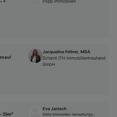
, 2
Popp Immobilien
Jacqueline Fellner, MBA
enau!
Schantl ITH Immobilientreuhand
GmbH
Eva Janisch
– 33m²
Delta Immobilien Verwaltungs,-