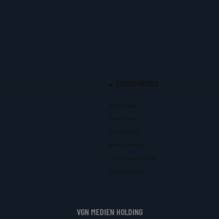
COMMUNITIES
trend.law
trend.med
trend.KMU
trend.female
trend.real estate
trend.invest
VGN MEDIEN HOLDING