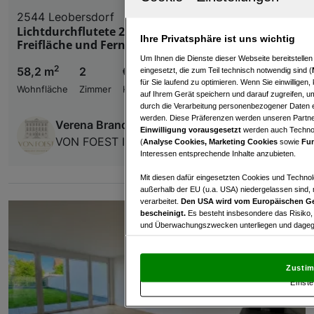
2544 Leobersdorf
Lichtdurchflutete 2-Zimmer-Wohnung mit
Ihre Privatsphäre ist uns wichtig
Freifläche und Fernblick
Um Ihnen die Dienste dieser Webseite bereitstelle
2
58,2 m
2
€ 239.000,00
eingesetzt, die zum Teil technisch notwendig sind (
für Sie laufend zu optimieren. Wenn Sie einwillige
Wohnfläche
Zimmer
Kaufpreis
auf Ihrem Gerät speichern und darauf zugreifen, um
durch die Verarbeitung personenbezogener Daten e
werden. Diese Präferenzen werden unseren Partnern
Verena Brand
Einwilligung vorausgesetzt
werden auch Technol
VON FOEST Immobilien GmbH
(
Analyse Cookies, Marketing Cookies
sowie
Fun
Interessen entsprechende Inhalte anzubieten.
Mit diesen dafür eingesetzten Cookies und Technol
außerhalb der EU (u.a. USA) niedergelassen sind,
verarbeitet.
Den USA wird vom Europäischen Ge
bescheinigt.
Es besteht insbesondere das Risiko,
und Überwachungszwecken unterliegen und dagege
Mit Klick auf „Zustimmen & fortfahren“ willig
von Drittanbietern (auch aus USA) ein.
In den Ei
Zustim
und Widerspruch gegen die Verarbeitung auf der Gr
Einste
„Cookie Einstellungen“, die sich auf jeder Seite unt