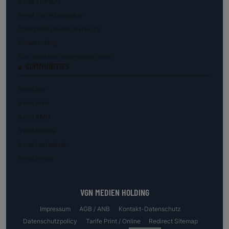
trend.TOP500
trend.Top Arbeitgeber
Österreichs beste Start-Ups
Kunstranking
Die reichsten Österreicher:innen
COMMUNITIES
trend.law
trend.med
trend.KMU
trend.female
trend.real estate
trend.invest
VGN MEDIEN HOLDING
Impressum
AGB / ANB
Kontakt-Datenschutz
Datenschutzpolicy
Tarife Print / Online
Redirect Sitemap