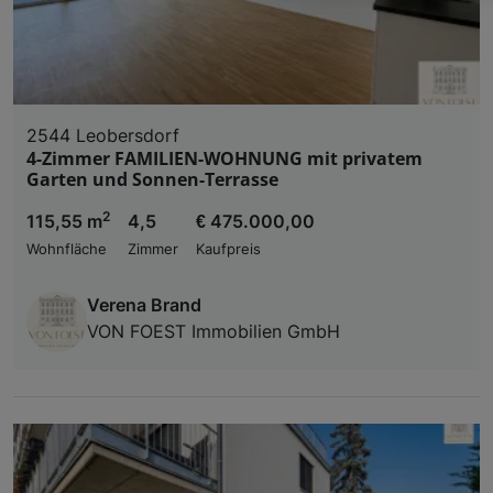
Wir und unsere Partner verarbeiten 
Verwendung genauer Standortdaten. Endgeräteeigens
Zugriff auf Informationen auf einem Endgerät. Per
und der Performance von Inhalten, Zielgruppenfo
Liste der Partner (Lieferanten)
2544 Leobersdorf
4-Zimmer FAMILIEN-WOHNUNG mit privatem
Garten und Sonnen-Terrasse
2
115,55 m
4,5
€ 475.000,00
Wohnfläche
Zimmer
Kaufpreis
Verena Brand
VON FOEST Immobilien GmbH