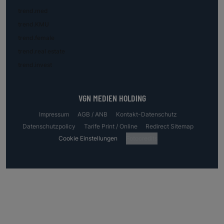
trend.med
trend.KMU
trend.female
trend.real estate
trend.invest
VGN MEDIEN HOLDING
Impressum
AGB / ANB
Kontakt-Datenschutz
Datenschutzpolicy
Tarife Print / Online
Redirect Sitemap
Cookie Einstellungen
Fotocredits