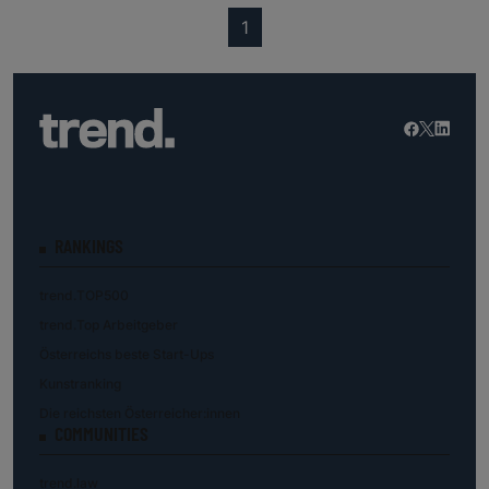
(current)
1
RANKINGS
trend.TOP500
trend.Top Arbeitgeber
Österreichs beste Start-Ups
Kunstranking
Die reichsten Österreicher:innen
COMMUNITIES
trend.law