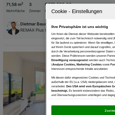
2
71,58 m
3
€ 178.500,00
Wohnfläche
Zimmer
Kaufpreis
Dietmar Bauernfried
Ihre Privatsphäre ist uns wichtig
REMAX Plus Immobilienservice GmbH
Um Ihnen die Dienste dieser Webseite bereitstelle
eingesetzt, die zum Teil technisch notwendig sind (
für Sie laufend zu optimieren. Wenn Sie einwillige
auf Ihrem Gerät speichern und darauf zugreifen, um
durch die Verarbeitung personenbezogener Daten e
werden. Diese Präferenzen werden unseren Partnern
Einwilligung vorausgesetzt
werden auch Technol
(
Analyse Cookies, Marketing Cookies
sowie
Fun
Interessen entsprechende Inhalte anzubieten.
Mit diesen dafür eingesetzten Cookies und Technol
außerhalb der EU (u.a. USA) niedergelassen sind,
verarbeitet.
Den USA wird vom Europäischen Ge
bescheinigt.
Es besteht insbesondere das Risiko,
und Überwachungszwecken unterliegen und dagege
Mit Klick auf „Zustimmen & fortfahren“ willig
von Drittanbietern (auch aus USA) ein.
In den Ei
Zustim
und Widerspruch gegen die Verarbeitung auf der Gr