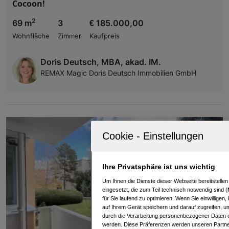
Cocoon!
2
69 m
3
€ 185.000,00
Wohnfläche
Zimmer
Kaufpreis
Doris Deutsch, MBA, akad. IM.
REMAX Magic Doris Deutsch Immobilien GmbH
Ihre Privatsphäre ist uns wichtig
Um Ihnen die Dienste dieser Webseite bereitstelle
eingesetzt, die zum Teil technisch notwendig sind (
für Sie laufend zu optimieren. Wenn Sie einwillige
auf Ihrem Gerät speichern und darauf zugreifen, um
durch die Verarbeitung personenbezogener Daten e
werden. Diese Präferenzen werden unseren Partnern