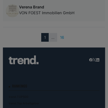
Verena Brand
VON FOEST Immobilien GmbH
(current)
1
…
16
RANKINGS
trend.TOP500
trend.Top Arbeitgeber