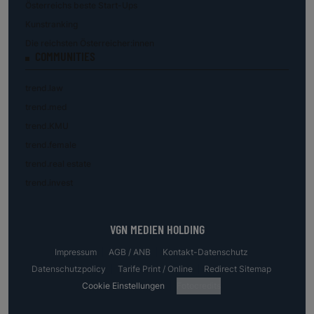
Österreichs beste Start-Ups
Kunstranking
Die reichsten Österreicher:innen
COMMUNITIES
trend.law
trend.med
trend.KMU
trend.female
trend.real estate
trend.invest
VGN MEDIEN HOLDING
Impressum
AGB / ANB
Kontakt-Datenschutz
Datenschutzpolicy
Tarife Print / Online
Redirect Sitemap
Cookie Einstellungen
Fotocredits