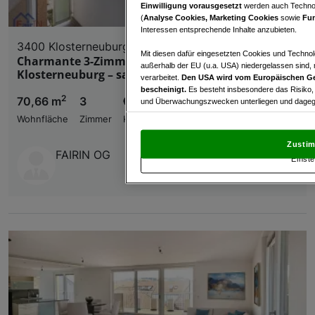
Einwilligung vorausgesetzt
werden auch Technol
(
Analyse Cookies, Marketing Cookies
sowie
Fun
Interessen entsprechende Inhalte anzubieten.
3400 Klosterneuburg
Mit diesen dafür eingesetzten Cookies und Technol
Charmante 3-Zimmer-Wohnung mit Loggia in
außerhalb der EU (u.a. USA) niedergelassen sind,
Klosterneuburg – sanierungsbedürftig, top Preis!
verarbeitet.
Den USA wird vom Europäischen Ge
bescheinigt.
Es besteht insbesondere das Risiko,
2
70,66 m
3
€ 206.900,00
und Überwachungszwecken unterliegen und dagege
Wohnfläche
Zimmer
Kaufpreis
Mit Klick auf „Zustimmen & fortfahren“ willig
von Drittanbietern (auch aus USA) ein.
In den Ei
Zustim
und Widerspruch gegen die Verarbeitung auf der Gr
FAIRIN OG
Einste
„Cookie Einstellungen“, die sich auf jeder Seite unt
Wir und unsere Partner verarbeiten 
Verwendung genauer Standortdaten. Endgeräteeigens
Zugriff auf Informationen auf einem Endgerät. Per
und der Performance von Inhalten, Zielgruppenfo
Liste der Partner (Lieferanten)