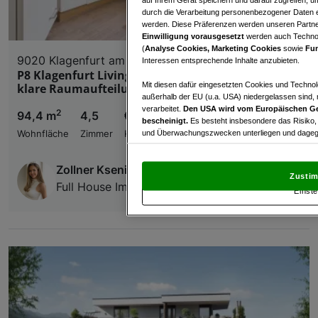
durch die Verarbeitung personenbezogener Daten e
werden. Diese Präferenzen werden unseren Partnern
Einwilligung vorausgesetzt
werden auch Technol
(
Analyse Cookies, Marketing Cookies
sowie
Fun
9020 Klagenfurt am Wörthersee
Interessen entsprechende Inhalte anzubieten.
P8 Klagenfurt Living – 4.5-Zimmer-Wohnung mit
Mit diesen dafür eingesetzten Cookies und Technol
klare Raumaufteilung in zentraler Innenstadtlage
außerhalb der EU (u.a. USA) niedergelassen sind,
verarbeitet.
Den USA wird vom Europäischen Ge
2
94,4 m
4,5
€ 275.000,00
bescheinigt.
Es besteht insbesondere das Risiko,
und Überwachungszwecken unterliegen und dagege
Wohnfläche
Zimmer
Kaufpreis
Mit Klick auf „Zustimmen & fortfahren“ willig
Zollner Ksenia
von Drittanbietern (auch aus USA) ein.
In den Ei
Zustim
und Widerspruch gegen die Verarbeitung auf der Gr
Full House Immobilien
Einste
„Cookie Einstellungen“, die sich auf jeder Seite unt
Wir und unsere Partner verarbeiten 
Verwendung genauer Standortdaten. Endgeräteeigens
Zugriff auf Informationen auf einem Endgerät. Per
und der Performance von Inhalten, Zielgruppenfo
Liste der Partner (Lieferanten)