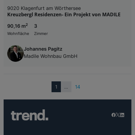
9020 Klagenfurt am Wörthersee
Kreuzbergl Residenzen- Ein Projekt von MADILE
2
90,16 m
3
Wohnfläche
Zimmer
Johannes Pagitz
Madile Wohnbau GmbH
(current)
1
…
14