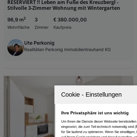
RESERVIERT !! Leben am Fuße des Kreuzbergl -
Stilvolle 3-Zimmer Wohnung mit Wintergarten
2
96,9 m
3
€ 380.000,00
Wohnfläche
Zimmer
Kaufpreis
Ute Perkonig
Realitäten Perkonig Immobilientreuhand KG
Ihre Privatsphäre ist uns wichtig
Um Ihnen die Dienste dieser Webseite bereitstelle
eingesetzt, die zum Teil technisch notwendig sind (
für Sie laufend zu optimieren. Wenn Sie einwillige
auf Ihrem Gerät speichern und darauf zugreifen, um