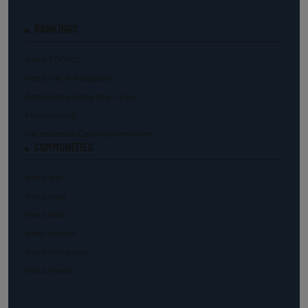
RANKINGS
trend.TOP500
trend.Top Arbeitgeber
Österreichs beste Start-Ups
Kunstranking
Die reichsten Österreicher:innen
COMMUNITIES
trend.law
trend.med
trend.KMU
trend.female
trend.real estate
trend.invest