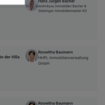
Hans Jürgen Bacher
wohn4you Immobilien Bacher &
Steininger Immobilienmakler KG
von oder Zugriff
und der
Roswitha Baumann
 der Villa
HHPL Immobilienverwaltung
GmbH
Roswitha Baumann