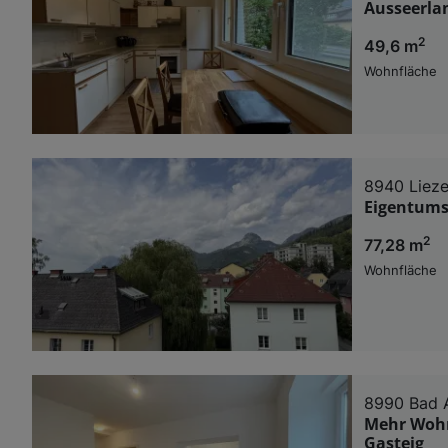
Ausseerla
2
49,6 m
Wohnfläche
8940 Liez
Eigentums
2
77,28 m
Wohnfläche
8990 Bad 
Mehr Wohn
Gasteig