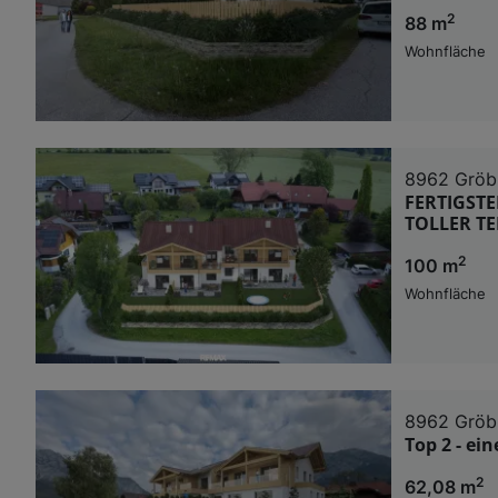
2
88 m
Wohnfläche
8962 Gröb
FERTIGSTE
TOLLER TE
2
100 m
Wohnfläche
8962 Gröb
Top 2 - e
2
62,08 m