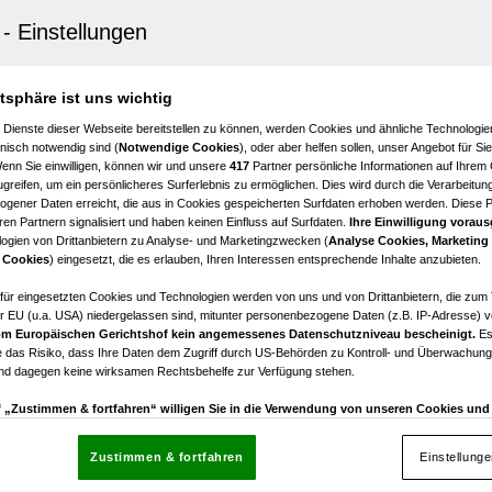
Aussee
Bad Aussee, sanierungsbedürftige, helle 4 Zimmer Woh
atsphäre ist uns wichtig
4
€ 145.000,00
 Dienste dieser Webseite bereitstellen zu können, werden Cookies und ähnliche Technologien
Zimmer
Kaufpreis
nisch notwendig sind (
Notwendige Cookies
), oder aber helfen sollen, unser Angebot für Si
Wenn Sie einwilligen, können wir und unsere
417
Partner persönliche Informationen auf Ihrem
greifen, um ein persönlicheres Surferlebnis zu ermöglichen. Dies wird durch die Verarbeitun
gener Daten erreicht, die aus in Cookies gespeicherten Surfdaten erhoben werden. Diese 
en Partnern signalisiert und haben keinen Einfluss auf Surfdaten.
Ihre Einwilligung voraus
ogien von Drittanbietern zu Analyse- und Marketingzwecken (
Analyse Cookies, Marketing
Aussee
 Cookies
) eingesetzt, die es erlauben, Ihren Interessen entsprechende Inhalte anzubieten.
Bad Aussee, helle 3 Zimmer Wohnung nähe Bahnhof
afür eingesetzten Cookies und Technologien werden von uns und von Drittanbietern, die zum 
r EU (u.a. USA) niedergelassen sind, mitunter personenbezogene Daten (z.B. IP-Adresse) v
3
€ 110.690,00
m Europäischen Gerichtshof kein angemessenes Datenschutzniveau bescheinigt.
Es
Zimmer
Kaufpreis
 das Risiko, dass Ihre Daten dem Zugriff durch US-Behörden zu Kontroll- und Überwachu
und dagegen keine wirksamen Rechtsbehelfe zur Verfügung stehen.
uf „Zustimmen & fortfahren“ willigen Sie in die Verwendung von unseren Cookies un
rn (auch aus USA) ein.
In den Einstellungen können Sie jederzeit Ihre Präferenzen verwalt
gegen die Verarbeitung auf der Grundlage berechtigter Interessen einlegen. Klicken Sie dazu
Zustimmen & fortfahren
Einstellung
“, die sich auf jeder Seite unten im Footer befinden.