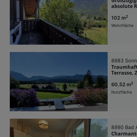
Großzügig
absolute 
2
102 m
Wohnfläche
8983 Sonn
Traumhaft
Terrasse, 
2
60,52 m
Nutzfläche
8990 Bad 
Charmante