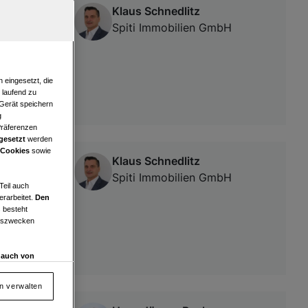
Klaus Schnedlitz
nung nähe
Spiti Immobilien GmbH
 eingesetzt, die
e laufend zu
 Gerät speichern
g
Präferenzen
gesetzt
werden
 Cookies
sowie
Klaus Schnedlitz
Spiti Immobilien GmbH
Teil auch
erarbeitet.
Den
 besteht
ngszwecken
d auch von
en und
 auf „Cookie
en verwalten