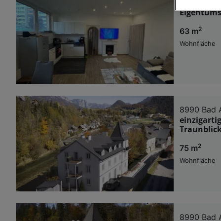
8784 Trieb
Eigentums
Wir und u
2
63 m
Verwendung g
auf Informat
Wohnfläche
Performance 
Liste der Pa
8990 Bad 
einzigart
Traunblic
2
75 m
Wohnfläche
8990 Bad 