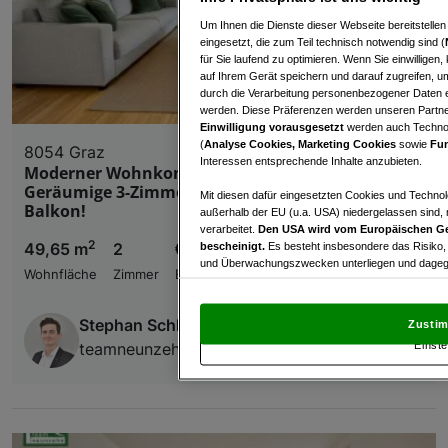
Um Ihnen die Dienste dieser Webseite bereitstelle
eingesetzt, die zum Teil technisch notwendig sind (
für Sie laufend zu optimieren. Wenn Sie einwillige
auf Ihrem Gerät speichern und darauf zugreifen, um
durch die Verarbeitung personenbezogener Daten e
werden. Diese Präferenzen werden unseren Partnern
Einwilligung vorausgesetzt
werden auch Technol
(
Analyse Cookies, Marketing Cookies
sowie
Fun
8054 Graz
Interessen entsprechende Inhalte anzubieten.
Moderner Wohnkomfort in Grünruhelage -
Geräumige 3-Zimmer-Wohnung mit großzügigen
Mit diesen dafür eingesetzten Cookies und Technol
Balkon!
außerhalb der EU (u.a. USA) niedergelassen sind,
verarbeitet.
Den USA wird vom Europäischen Ge
2
49,65 m
2
€ 832,74
bescheinigt.
Es besteht insbesondere das Risiko,
und Überwachungszwecken unterliegen und dagege
Wohnfläche
Zimmer
Bruttomiete
Mit Klick auf „Zustimmen & fortfahren“ willig
von Drittanbietern (auch aus USA) ein.
In den Ei
Stephan Schlösser
Zustim
und Widerspruch gegen die Verarbeitung auf der Gr
Einste
teamneunzehn-Gruppe
„Cookie Einstellungen“, die sich auf jeder Seite unt
Wir und unsere Partner verarbeiten 
Verwendung genauer Standortdaten. Endgeräteeigens