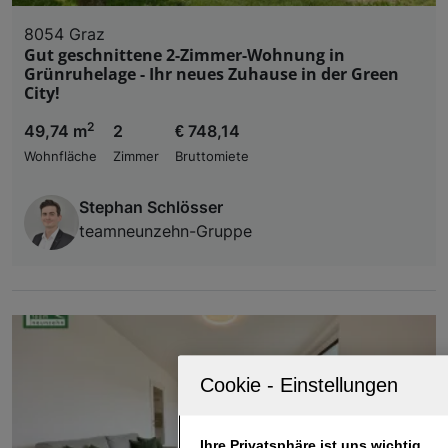
8054 Graz
Gut geschnittene 2-Zimmer-Wohnung in
Grünruhelage - Ihr neues Zuhause in der Green
City!
2
49,74 m
2
€ 748,14
Wohnfläche
Zimmer
Bruttomiete
Stephan Schlösser
teamneunzehn-Gruppe
Ihre Privatsphäre ist uns wichtig