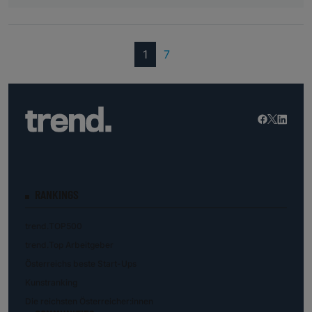
(current)
1
7
RANKINGS
trend.TOP500
trend.Top Arbeitgeber
Österreichs beste Start-Ups
Kunstranking
Die reichsten Österreicher:innen