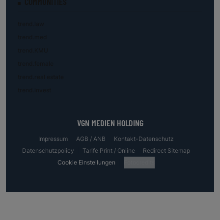
COMMUNITIES
trend.law
trend.med
trend.KMU
trend.female
trend.real estate
trend.invest
VGN MEDIEN HOLDING
Impressum
AGB / ANB
Kontakt-Datenschutz
Datenschutzpolicy
Tarife Print / Online
Redirect Sitemap
Cookie Einstellungen
Fotocredits