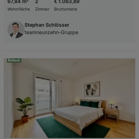
67,84 m
2
€ 1.063,89
Wohnfläche
Zimmer
Bruttomiete
Stephan Schlösser
teamneunzehn-Gruppe