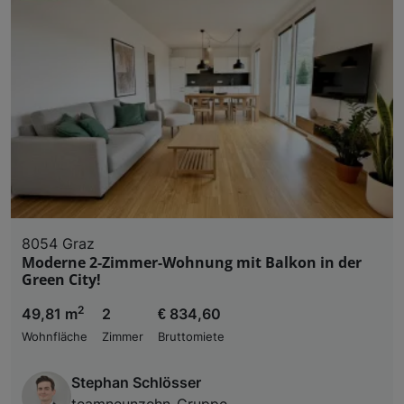
Zugriff auf Informationen auf einem Endgerät. Per
und der Performance von Inhalten, Zielgruppenfo
Liste der Partner (Lieferanten)
8054 Graz
Moderne 2-Zimmer-Wohnung mit Balkon in der
Green City!
2
49,81 m
2
€ 834,60
Wohnfläche
Zimmer
Bruttomiete
Stephan Schlösser
teamneunzehn-Gruppe