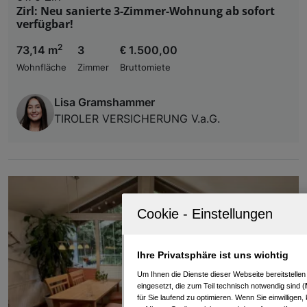
Zirl: Neu sanierte 3-Zimmer-Wohnung ab sofort
verfügbar!
2
73,14 m
3
€ 1.500,00
Wohnfläche
Zimmer
Bruttomiete
Lisa Gramshammer
TIROLER VERSICHERUNG V.a.G.
Ihre Privatsphäre ist uns wichtig
Um Ihnen die Dienste dieser Webseite bereitstelle
eingesetzt, die zum Teil technisch notwendig sind (
für Sie laufend zu optimieren. Wenn Sie einwillige