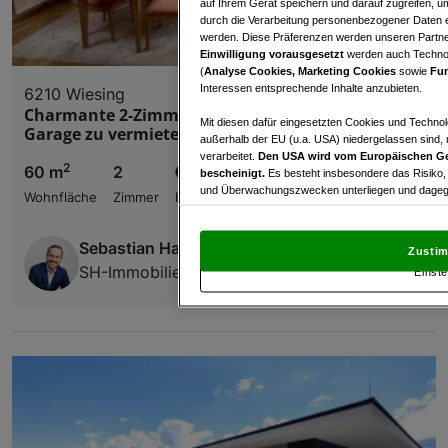
auf Ihrem Gerät speichern und darauf zugreifen, um
durch die Verarbeitung personenbezogener Daten e
werden. Diese Präferenzen werden unseren Partnern
Einwilligung vorausgesetzt
werden auch Technol
(
Analyse Cookies, Marketing Cookies
sowie
Fun
Interessen entsprechende Inhalte anzubieten.
6210 Wiesing
Charmante 2-Zimmer-DG-Wohnung mit Balkon &
Mit diesen dafür eingesetzten Cookies und Technol
Garage zu vermieten
außerhalb der EU (u.a. USA) niedergelassen sind,
verarbeitet.
Den USA wird vom Europäischen Ge
2
60 m
2
€ 1.150,00
bescheinigt.
Es besteht insbesondere das Risiko,
und Überwachungszwecken unterliegen und dagege
Wohnfläche
Zimmer
Bruttomiete
Mit Klick auf „Zustimmen & fortfahren“ willig
von Drittanbietern (auch aus USA) ein.
In den Ei
Sebastian Haberl
Zustim
und Widerspruch gegen die Verarbeitung auf der Gr
SH-Immobilien GmbH
Einste
„Cookie Einstellungen“, die sich auf jeder Seite unt
Wir und unsere Partner verarbeiten 
Verwendung genauer Standortdaten. Endgeräteeigens
Zugriff auf Informationen auf einem Endgerät. Per
und der Performance von Inhalten, Zielgruppenfo
Liste der Partner (Lieferanten)