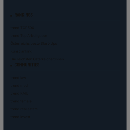
RANKINGS
trend.TOP500
trend.Top Arbeitgeber
Österreichs beste Start-Ups
Kunstranking
Die reichsten Österreicher:innen
COMMUNITIES
trend.law
trend.med
trend.KMU
trend.female
trend.real estate
trend.invest