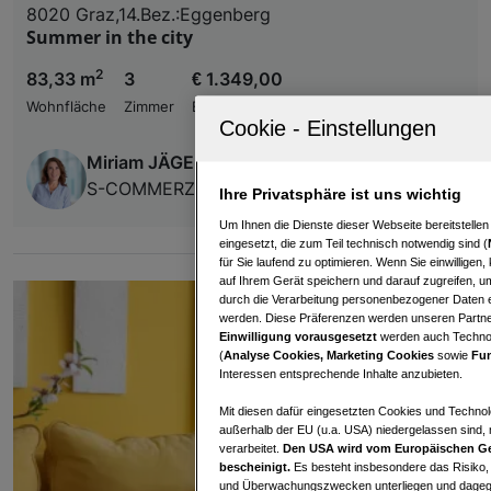
8020 Graz,14.Bez.:Eggenberg
Summer in the city
2
83,33 m
3
€ 1.349,00
Wohnfläche
Zimmer
Bruttomiete
Miriam JÄGER
S-COMMERZ Immobilienvermittlung GmbH
Ihre Privatsphäre ist uns wichtig
Um Ihnen die Dienste dieser Webseite bereitstelle
eingesetzt, die zum Teil technisch notwendig sind (
für Sie laufend zu optimieren. Wenn Sie einwillige
auf Ihrem Gerät speichern und darauf zugreifen, um
durch die Verarbeitung personenbezogener Daten e
werden. Diese Präferenzen werden unseren Partnern
Einwilligung vorausgesetzt
werden auch Technol
(
Analyse Cookies, Marketing Cookies
sowie
Fun
Interessen entsprechende Inhalte anzubieten.
Mit diesen dafür eingesetzten Cookies und Technol
außerhalb der EU (u.a. USA) niedergelassen sind,
verarbeitet.
Den USA wird vom Europäischen Ge
bescheinigt.
Es besteht insbesondere das Risiko,
und Überwachungszwecken unterliegen und dagege