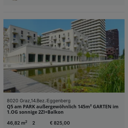
8020 Graz,14.Bez.:Eggenberg
Q5 am PARK außergewöhnlich 145m² GARTEN im
1.OG sonnige 2ZI+Balkon
2
46,82 m
2
€ 825,00