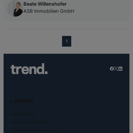
Beate Willenshofer
ASB Immobilien GmbH
(current)
1
RANKINGS
trend.TOP500
trend.Top Arbeitgeber
Österreichs beste Start-Ups