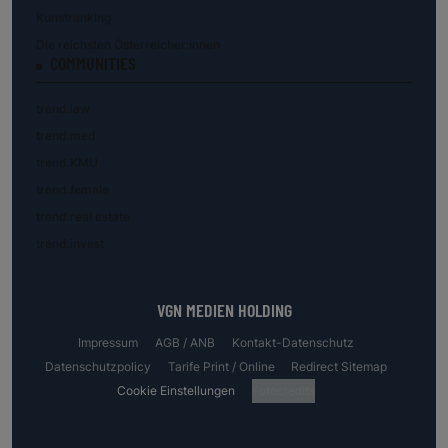
Kunstranking
Die reichsten Österreicher:innen
COMMUNITIES
trend.law
trend.med
trend.KMU
trend.female
trend.real estate
trend.invest
VGN MEDIEN HOLDING
Impressum
AGB / ANB
Kontakt-Datenschutz
Datenschutzpolicy
Tarife Print / Online
Redirect Sitemap
Cookie Einstellungen
Fotocredits