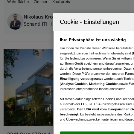
Wohnfläche
Zimmer
Kaufpreis
Nikolaus Kronabitter
Schantl ITH Immobilientreuhand GmbH
Ihre Privatsphäre ist uns wichtig
Um Ihnen die Dienste dieser Webseite bereitstelle
eingesetzt, die zum Teil technisch notwendig sind (
für Sie laufend zu optimieren. Wenn Sie einwillige
auf Ihrem Gerät speichern und darauf zugreifen, um
durch die Verarbeitung personenbezogener Daten e
werden. Diese Präferenzen werden unseren Partnern
Einwilligung vorausgesetzt
werden auch Technol
(
Analyse Cookies, Marketing Cookies
sowie
Fun
Interessen entsprechende Inhalte anzubieten.
Mit diesen dafür eingesetzten Cookies und Technol
außerhalb der EU (u.a. USA) niedergelassen sind,
verarbeitet.
Den USA wird vom Europäischen Ge
bescheinigt.
Es besteht insbesondere das Risiko,
und Überwachungszwecken unterliegen und dagege
Mit Klick auf „Zustimmen & fortfahren“ willig