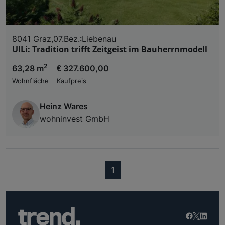
8041 Graz,07.Bez.:Liebenau
UlLi: Tradition trifft Zeitgeist im Bauherrnmodell
2
63,28 m
€ 327.600,00
Wohnfläche
Kaufpreis
Heinz Wares
wohninvest GmbH
(current)
1