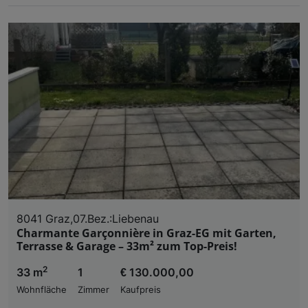
8041 Graz,07.Bez.:Liebenau
Charmante Garçonnière in Graz-EG mit Garten,
Terrasse & Garage – 33m² zum Top-Preis!
2
33 m
1
€ 130.000,00
Wohnfläche
Zimmer
Kaufpreis