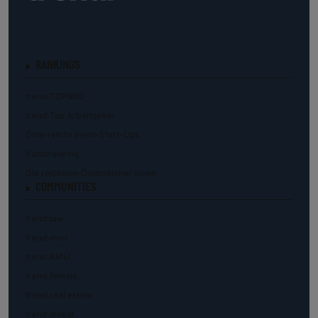
RANKINGS
trend.TOP500
trend.Top Arbeitgeber
Österreichs beste Start-Ups
Kunstranking
Die reichsten Österreicher:innen
COMMUNITIES
trend.law
trend.med
trend.KMU
trend.female
trend.real estate
trend.invest