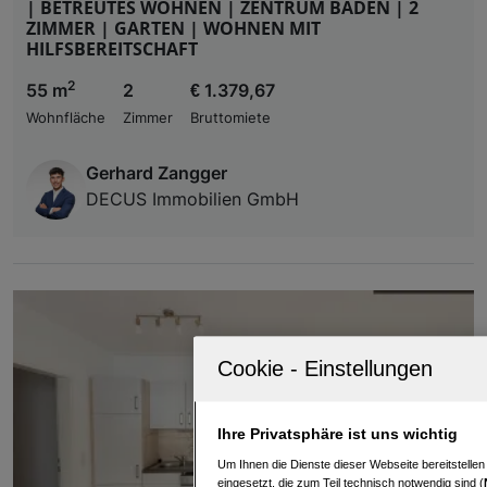
| BETREUTES WOHNEN | ZENTRUM BADEN | 2
ZIMMER | GARTEN | WOHNEN MIT
HILFSBEREITSCHAFT
2
55 m
2
€ 1.379,67
Wohnfläche
Zimmer
Bruttomiete
Gerhard Zangger
DECUS Immobilien GmbH
Ihre Privatsphäre ist uns wichtig
Um Ihnen die Dienste dieser Webseite bereitstelle
eingesetzt, die zum Teil technisch notwendig sind (