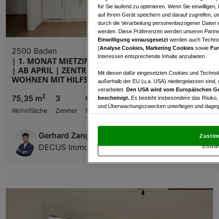
für Sie laufend zu optimieren. Wenn Sie einwillige
auf Ihrem Gerät speichern und darauf zugreifen, um
durch die Verarbeitung personenbezogener Daten e
werden. Diese Präferenzen werden unseren Partnern
Einwilligung vorausgesetzt
werden auch Technol
(
Analyse Cookies, Marketing Cookies
sowie
Fun
2500 Baden
Interessen entsprechende Inhalte anzubieten.
| 1. MONAT MIETZINSFREI | BETREUTES WOHNEN
| AB APRIL | ZENTRUM BADEN | 3 ZIMMER |
Mit diesen dafür eingesetzten Cookies und Technol
WOHNEN MIT HILFSBEREITSCHAFT
außerhalb der EU (u.a. USA) niedergelassen sind,
verarbeitet.
Den USA wird vom Europäischen Ge
2
75,35 m
3
€ 1.699,00
bescheinigt.
Es besteht insbesondere das Risiko,
und Überwachungszwecken unterliegen und dagege
Wohnfläche
Zimmer
Bruttomiete
Mit Klick auf „Zustimmen & fortfahren“ willig
von Drittanbietern (auch aus USA) ein.
In den Ei
Gerhard Zangger
Zustim
und Widerspruch gegen die Verarbeitung auf der Gr
DECUS Immobilien GmbH
Einste
„Cookie Einstellungen“, die sich auf jeder Seite unt
Wir und unsere Partner verarbeiten 
Verwendung genauer Standortdaten. Endgeräteeigens
Zugriff auf Informationen auf einem Endgerät. Per
und der Performance von Inhalten, Zielgruppenfo
Liste der Partner (Lieferanten)