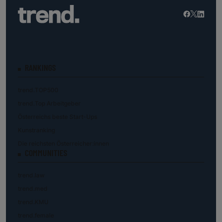
RANKINGS
trend.TOP500
trend.Top Arbeitgeber
Österreichs beste Start-Ups
Kunstranking
Die reichsten Österreicher:innen
COMMUNITIES
trend.law
trend.med
trend.KMU
trend.female