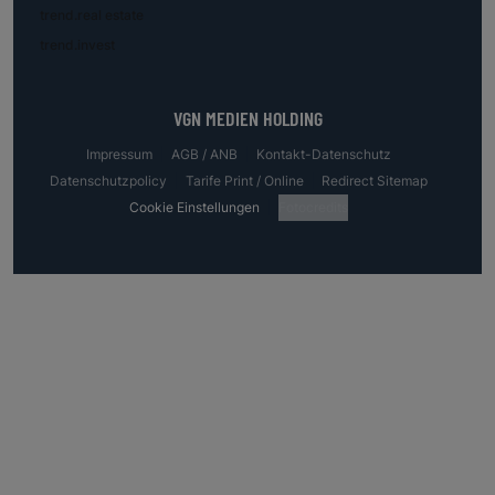
trend.real estate
trend.invest
VGN MEDIEN HOLDING
Impressum
AGB / ANB
Kontakt-Datenschutz
Datenschutzpolicy
Tarife Print / Online
Redirect Sitemap
Cookie Einstellungen
Fotocredits