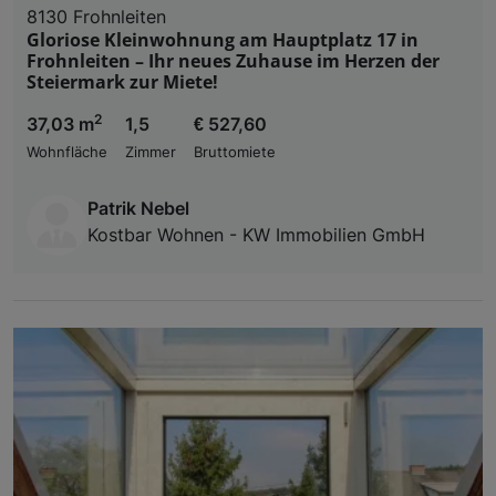
8130 Frohnleiten
Gloriose Kleinwohnung am Hauptplatz 17 in
Frohnleiten – Ihr neues Zuhause im Herzen der
Steiermark zur Miete!
2
37,03 m
1,5
€ 527,60
Wohnfläche
Zimmer
Bruttomiete
Patrik Nebel
Kostbar Wohnen - KW Immobilien GmbH