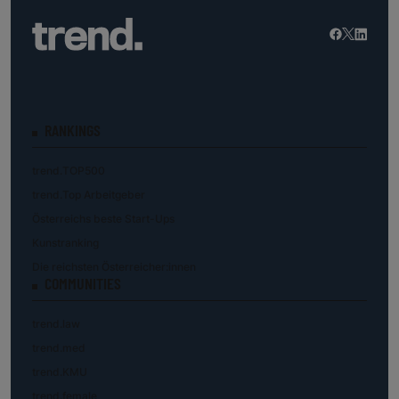
RANKINGS
trend.TOP500
trend.Top Arbeitgeber
Österreichs beste Start-Ups
Kunstranking
Die reichsten Österreicher:innen
COMMUNITIES
trend.law
trend.med
trend.KMU
trend.female