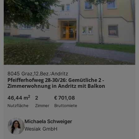
8045 Graz,12.Bez.:Andritz
Pfeifferhofweg 28-30/26: Gemütliche 2 -
Zimmerwohnung in Andritz mit Balkon
2
46,44 m
2
€ 701,08
Nutzfläche
Zimmer
Bruttomiete
Michaela Schweiger
Wesiak GmbH