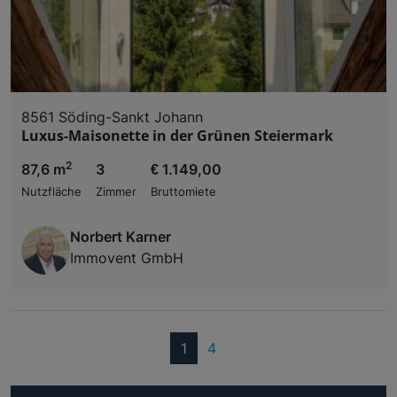
8561 Söding-Sankt Johann
Luxus-Maisonette in der Grünen Steiermark
2
87,6 m
3
€ 1.149,00
Nutzfläche
Zimmer
Bruttomiete
Norbert Karner
Immovent GmbH
(current)
1
4