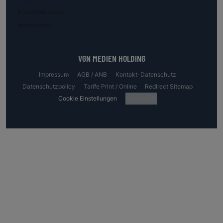
trend.real estate
trend.invest
VGN MEDIEN HOLDING
Impressum
AGB / ANB
Kontakt-Datenschutz
Datenschutzpolicy
Tarife Print / Online
Redirect Sitemap
Cookie Einstellungen
Fotocredits