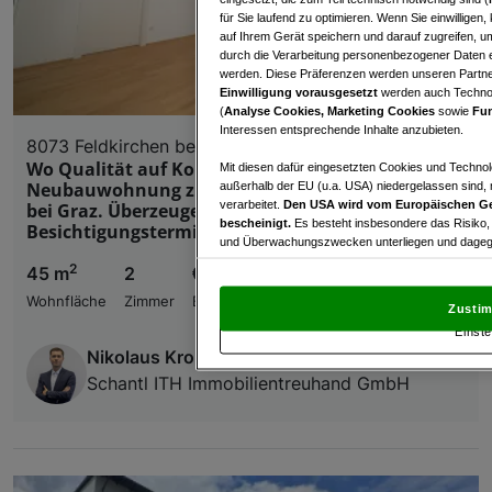
für Sie laufend zu optimieren. Wenn Sie einwillige
auf Ihrem Gerät speichern und darauf zugreifen, um
durch die Verarbeitung personenbezogener Daten e
werden. Diese Präferenzen werden unseren Partnern
Einwilligung vorausgesetzt
werden auch Technol
(
Analyse Cookies, Marketing Cookies
sowie
Fun
Interessen entsprechende Inhalte anzubieten.
8073 Feldkirchen bei Graz
Wo Qualität auf Komfort trifft – Hochwertige
Mit diesen dafür eingesetzten Cookies und Technol
Neubauwohnung zum Verlieben in Feldkirchen
außerhalb der EU (u.a. USA) niedergelassen sind,
verarbeitet.
Den USA wird vom Europäischen Ge
bei Graz. Überzeugen Sie sich selbst im Zuge eines
bescheinigt.
Es besteht insbesondere das Risiko,
Besichtigungstermins!
und Überwachungszwecken unterliegen und dagege
2
45 m
2
€ 820,20
Mit Klick auf „Zustimmen & fortfahren“ willig
von Drittanbietern (auch aus USA) ein.
In den Ei
Wohnfläche
Zimmer
Bruttomiete
Zustim
und Widerspruch gegen die Verarbeitung auf der Gr
Einste
„Cookie Einstellungen“, die sich auf jeder Seite unt
Nikolaus Kronabitter
Schantl ITH Immobilientreuhand GmbH
Wir und unsere Partner verarbeiten 
Verwendung genauer Standortdaten. Endgeräteeigens
Zugriff auf Informationen auf einem Endgerät. Per
und der Performance von Inhalten, Zielgruppenfo