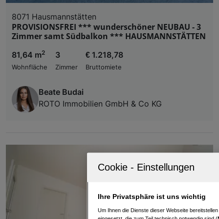
8071 Hausmannstätten
PROVISIONSFREI *** wunderschöner NEUBAU - 3
Zimmer samt Südbalkon *** HAUSMANNSTÄTTEN
2
81,64 m
3
€ 1.218,78
Wohnfläche
Zimmer
Bruttomiete
Beate Budai
ROTO Immobilien GmbH & Co KG
Ihre Privatsphäre ist uns wichtig
Um Ihnen die Dienste dieser Webseite bereitstelle
eingesetzt, die zum Teil technisch notwendig sind (