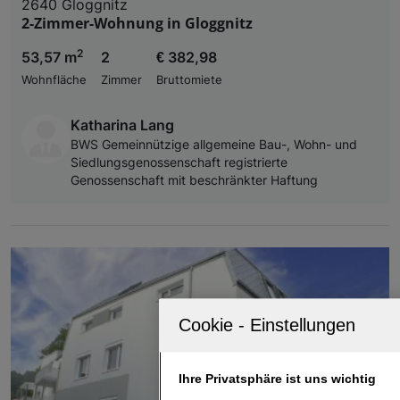
2640 Gloggnitz
2-Zimmer-Wohnung in Gloggnitz
2
53,57 m
2
€ 382,98
Wohnfläche
Zimmer
Bruttomiete
Katharina Lang
BWS Gemeinnützige allgemeine Bau-, Wohn- und
Siedlungsgenossenschaft registrierte
Genossenschaft mit beschränkter Haftung
Ihre Privatsphäre ist uns wichtig