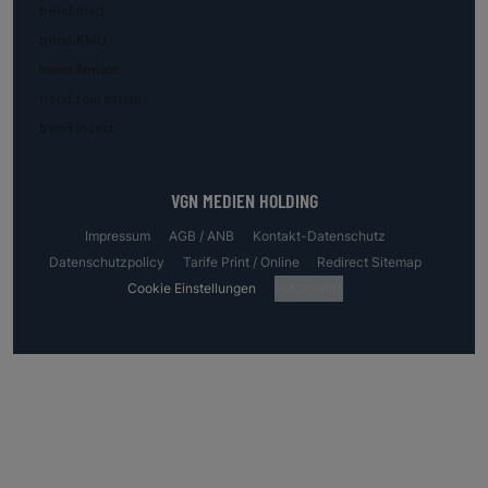
trend.med
trend.KMU
trend.female
trend.real estate
trend.invest
VGN MEDIEN HOLDING
Impressum
AGB / ANB
Kontakt-Datenschutz
Datenschutzpolicy
Tarife Print / Online
Redirect Sitemap
Cookie Einstellungen
Fotocredits