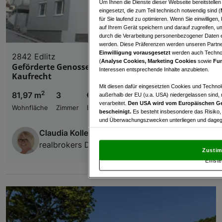
Um Ihnen die Dienste dieser Webseite bereitstelle
eingesetzt, die zum Teil technisch notwendig sind (
für Sie laufend zu optimieren. Wenn Sie einwillige
auf Ihrem Gerät speichern und darauf zugreifen, um
durch die Verarbeitung personenbezogener Daten e
werden. Diese Präferenzen werden unseren Partnern
Einwilligung vorausgesetzt
werden auch Technol
2842 Edlitz
(
Analyse Cookies, Marketing Cookies
sowie
Fun
Geförderte Genossenschaftswohnung - Miete mit
Interessen entsprechende Inhalte anzubieten.
Kaufrecht
Mit diesen dafür eingesetzten Cookies und Technol
2
81,97 m
3
€ 769,81
außerhalb der EU (u.a. USA) niedergelassen sind,
verarbeitet.
Den USA wird vom Europäischen Ge
Wohnfläche
Zimmer
Bruttomiete
bescheinigt.
Es besteht insbesondere das Risiko,
und Überwachungszwecken unterliegen und dagege
Claudia Koller
Mit Klick auf „Zustimmen & fortfahren“ willig
realbrokers Dienstleistungs GmbH & Co KG
von Drittanbietern (auch aus USA) ein.
In den Ei
Zustim
und Widerspruch gegen die Verarbeitung auf der Gr
Einste
„Cookie Einstellungen“, die sich auf jeder Seite unt
Wir und unsere Partner verarbeiten 
Verwendung genauer Standortdaten. Endgeräteeigens
Zugriff auf Informationen auf einem Endgerät. Per
und der Performance von Inhalten, Zielgruppenfo