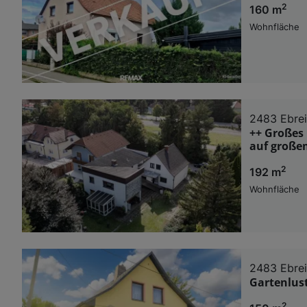
2
160 m
Wohnfläche
2483 Ebre
++ Großes
auf große
2
192 m
Wohnfläche
2483 Ebre
Gartenlust 
2