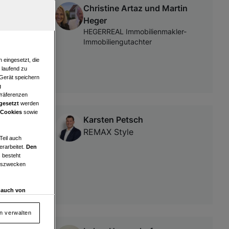
Christine Artaz und Martin
 / GROSSER
Heger
HEGERREAL Immobilienmakler-
Immobiliengutachter
 eingesetzt, die
e laufend zu
 Gerät speichern
g
Präferenzen
gesetzt
werden
 Cookies
sowie
Karsten Petsch
REMAX Style
Teil auch
erarbeitet.
Den
 besteht
ngszwecken
d auch von
en und
 auf „Cookie
en verwalten