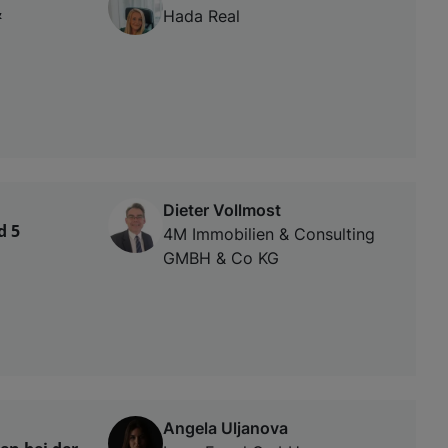
&
Hada Real
Dieter Vollmost
d 5
4M Immobilien & Consulting
GMBH & Co KG
Angela Uljanova