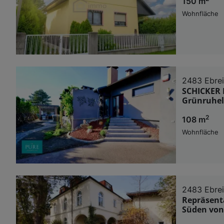
150 m
Wohnfläche
2483 Ebre
SCHICKER 
Grünruhela
2
108 m
Wohnfläche
2483 Ebre
Repräsent
Süden von