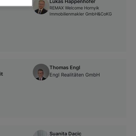
Lukas Happenhofer
REMAX Welcome Hornyik
Immobilienmakler GmbH&CoKG
von oder Zugriff
und der
Thomas Engl
it
Engl Realitäten GmbH
Suanita Dacic