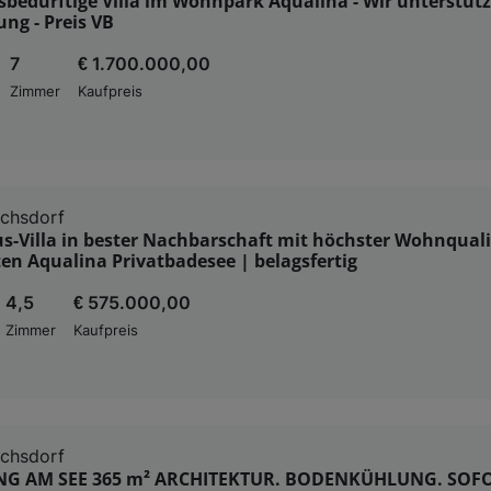
bedürftige Villa im Wohnpark Aqualina - Wir unterstütz
ung - Preis VB
7
€ 1.700.000,00
Zimmer
Kaufpreis
ichsdorf
s-Villa in bester Nachbarschaft mit höchster Wohnqual
n Aqualina Privatbadesee | belagsfertig
4,5
€ 575.000,00
Zimmer
Kaufpreis
ichsdorf
ING AM SEE 365 m² ARCHITEKTUR. BODENKÜHLUNG. SOF