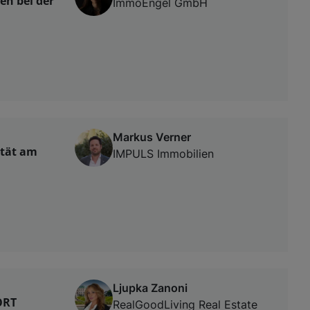
en bei der
ImmoEngel GmbH
Markus Verner
ität am
IMPULS Immobilien
Ljupka Zanoni
ORT
RealGoodLiving Real Estate