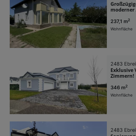
Großzügige
moderner 
2
237,1 m
Wohnfläche
2483 Ebre
Exklusive 
Zimmern!
2
346 m
Wohnfläche
2483 Ebre