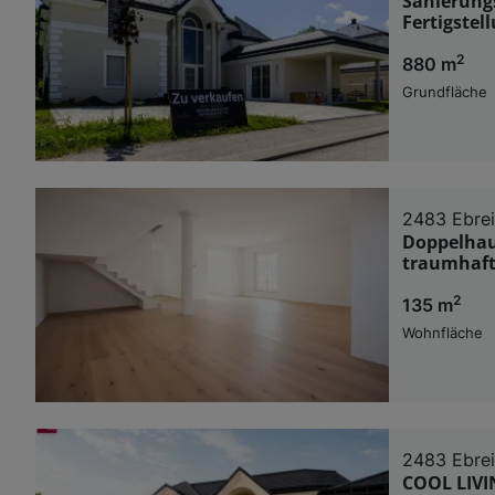
Sanierungs
Fertigstell
2
880 m
Grundfläche
2483 Ebre
Doppelhau
traumhafte
2
135 m
Wohnfläche
2483 Ebre
COOL LIV