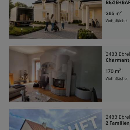
BEZIEHBA
2
365 m
Wohnfläche
2483 Ebre
Charmante
2
170 m
Wohnfläche
2483 Ebre
2 Familie