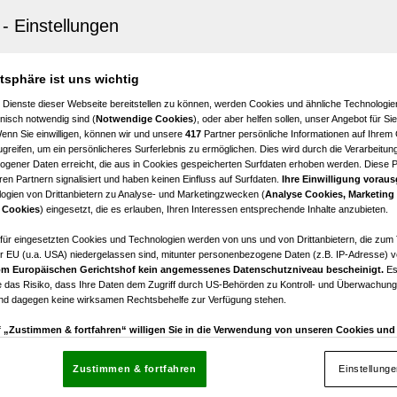
ichsdorf
ertes WOHNHAUS / 4 - 5 ZIMMER / GARAGE und CARPORT
atsphäre ist uns wichtig
€ 449.000,00
 Dienste dieser Webseite bereitstellen zu können, werden Cookies und ähnliche Technologien
Kaufpreis
nisch notwendig sind (
Notwendige Cookies
), oder aber helfen sollen, unser Angebot für Si
Wenn Sie einwilligen, können wir und unsere
417
Partner persönliche Informationen auf Ihrem
greifen, um ein persönlicheres Surferlebnis zu ermöglichen. Dies wird durch die Verarbeitun
gener Daten erreicht, die aus in Cookies gespeicherten Surfdaten erhoben werden. Diese 
en Partnern signalisiert und haben keinen Einfluss auf Surfdaten.
Ihre Einwilligung voraus
ogien von Drittanbietern zu Analyse- und Marketingzwecken (
Analyse Cookies, Marketing
ichsdorf
 Cookies
) eingesetzt, die es erlauben, Ihren Interessen entsprechende Inhalte anzubieten.
rtwendehaus in zentraler Lage
afür eingesetzten Cookies und Technologien werden von uns und von Drittanbietern, die zum 
r EU (u.a. USA) niedergelassen sind, mitunter personenbezogene Daten (z.B. IP-Adresse) v
4
€ 370.000,00
m Europäischen Gerichtshof kein angemessenes Datenschutzniveau bescheinigt.
Es
Zimmer
Kaufpreis
 das Risiko, dass Ihre Daten dem Zugriff durch US-Behörden zu Kontroll- und Überwachu
und dagegen keine wirksamen Rechtsbehelfe zur Verfügung stehen.
uf „Zustimmen & fortfahren“ willigen Sie in die Verwendung von unseren Cookies un
rn (auch aus USA) ein.
In den Einstellungen können Sie jederzeit Ihre Präferenzen verwalt
gegen die Verarbeitung auf der Grundlage berechtigter Interessen einlegen. Klicken Sie dazu
Zustimmen & fortfahren
Einstellung
“, die sich auf jeder Seite unten im Footer befinden.