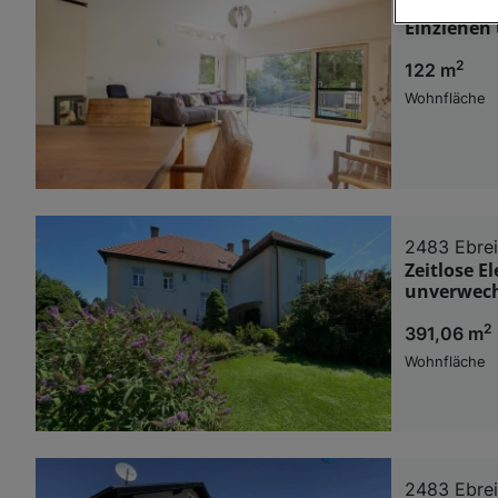
2483 Ebre
Einziehen
Wir und u
2
122 m
Verwendung g
auf Informat
Wohnfläche
Performance 
Liste der Pa
2483 Ebre
Zeitlose E
unverwech
2
391,06 m
Wohnfläche
2483 Ebre