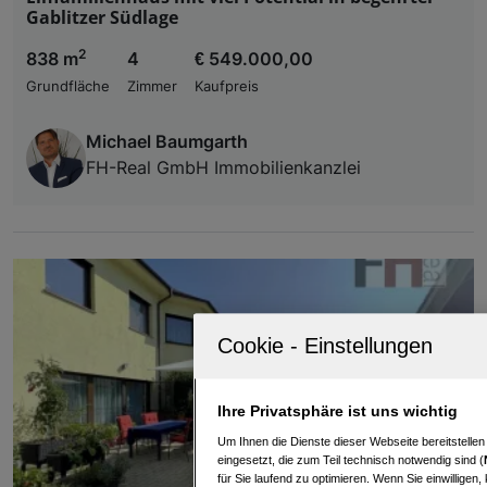
Gablitzer Südlage
2
838 m
4
€ 549.000,00
Grundfläche
Zimmer
Kaufpreis
Michael Baumgarth
FH-Real GmbH Immobilienkanzlei
Ihre Privatsphäre ist uns wichtig
Um Ihnen die Dienste dieser Webseite bereitstelle
eingesetzt, die zum Teil technisch notwendig sind (
für Sie laufend zu optimieren. Wenn Sie einwillige