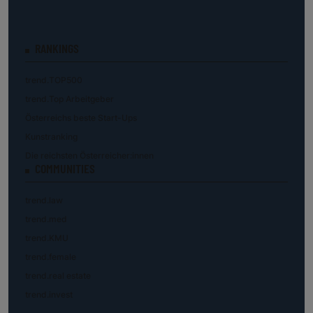
RANKINGS
trend.TOP500
trend.Top Arbeitgeber
Österreichs beste Start-Ups
Kunstranking
Die reichsten Österreicher:innen
COMMUNITIES
trend.law
trend.med
trend.KMU
trend.female
trend.real estate
trend.invest