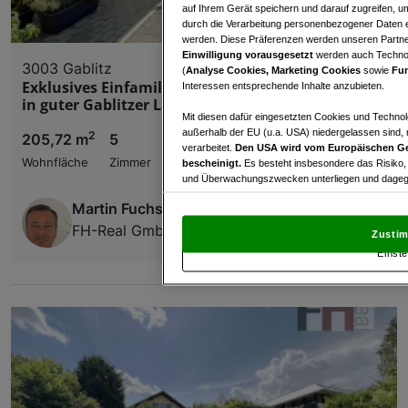
auf Ihrem Gerät speichern und darauf zugreifen, um
durch die Verarbeitung personenbezogener Daten e
werden. Diese Präferenzen werden unseren Partnern
Einwilligung vorausgesetzt
werden auch Technol
3003 Gablitz
(
Analyse Cookies, Marketing Cookies
sowie
Fun
Exklusives Einfamilienhaus mit TOP-Ausstattung
Interessen entsprechende Inhalte anzubieten.
in guter Gablitzer Lage!
Mit diesen dafür eingesetzten Cookies und Technol
außerhalb der EU (u.a. USA) niedergelassen sind,
2
205,72 m
5
€ 790.000,00
verarbeitet.
Den USA wird vom Europäischen Ge
Wohnfläche
Zimmer
Kaufpreis
bescheinigt.
Es besteht insbesondere das Risiko,
und Überwachungszwecken unterliegen und dagege
Martin Fuchsbauer, MBA
Mit Klick auf „Zustimmen & fortfahren“ willig
von Drittanbietern (auch aus USA) ein.
In den Ei
FH-Real GmbH Immobilienkanzlei
Zustim
und Widerspruch gegen die Verarbeitung auf der Gr
Einste
„Cookie Einstellungen“, die sich auf jeder Seite unt
Wir und unsere Partner verarbeiten 
Verwendung genauer Standortdaten. Endgeräteeigens
Zugriff auf Informationen auf einem Endgerät. Per
und der Performance von Inhalten, Zielgruppenfo
Liste der Partner (Lieferanten)