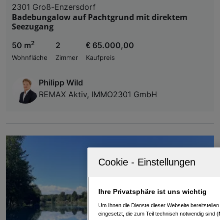
2301 Groß-Enzersdorf
Badebungalow auf Pachtgrund mit direktem
Seezugang
2
50 m
2
€ 65.000,00
Wohnfläche
Zimmer
Kaufpreis
Philipp Wild
REMAX Aktiv, IMMO2301 GmbH
Ihre Privatsphäre ist uns wichtig
Um Ihnen die Dienste dieser Webseite bereitstelle
eingesetzt, die zum Teil technisch notwendig sind (