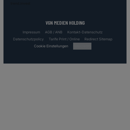
trend.invest
VGN MEDIEN HOLDING
Impressum
AGB / ANB
Kontakt-Datenschutz
Datenschutzpolicy
Tarife Print / Online
Redirect Sitemap
Cookie Einstellungen
Fotocredits