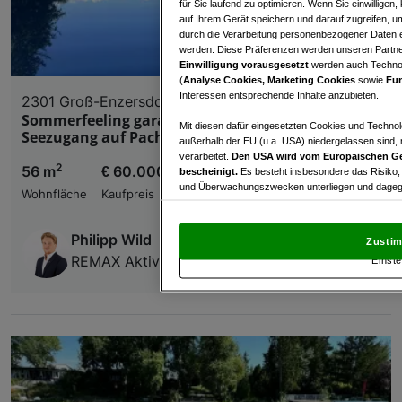
für Sie laufend zu optimieren. Wenn Sie einwillige
auf Ihrem Gerät speichern und darauf zugreifen, um
durch die Verarbeitung personenbezogener Daten e
werden. Diese Präferenzen werden unseren Partnern
Einwilligung vorausgesetzt
werden auch Technol
(
Analyse Cookies, Marketing Cookies
sowie
Fun
Interessen entsprechende Inhalte anzubieten.
2301 Groß-Enzersdorf
Sommerfeeling garantiert – Badebungalow mit
Mit diesen dafür eingesetzten Cookies und Technol
Seezugang auf Pachtgrund
außerhalb der EU (u.a. USA) niedergelassen sind,
verarbeitet.
Den USA wird vom Europäischen Ge
2
56 m
€ 60.000,00
bescheinigt.
Es besteht insbesondere das Risiko,
und Überwachungszwecken unterliegen und dagege
Wohnfläche
Kaufpreis
Mit Klick auf „Zustimmen & fortfahren“ willig
von Drittanbietern (auch aus USA) ein.
In den Ei
Philipp Wild
Zustim
und Widerspruch gegen die Verarbeitung auf der Gr
REMAX Aktiv, IMMO2301 GmbH
Einste
„Cookie Einstellungen“, die sich auf jeder Seite unt
Wir und unsere Partner verarbeiten 
Verwendung genauer Standortdaten. Endgeräteeigens
Zugriff auf Informationen auf einem Endgerät. Per
und der Performance von Inhalten, Zielgruppenfo
Liste der Partner (Lieferanten)