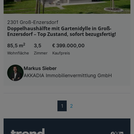
2301 Groß-Enzersdorf
Doppelhaushälfte mit Gartenidylle in Groß-
Enzersdorf – Top Zustand, sofort bezugsfertig!
2
85,5 m
3,5
€ 399.000,00
Wohnfläche
Zimmer
Kaufpreis
Markus Sieber
AKKADIA Immobilienvermittlung GmbH
(current)
1
2