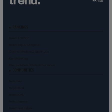
RANKINGS
trend.TOP500
trend.Top Arbeitgeber
Österreichs beste Start-Ups
Kunstranking
Die reichsten Österreicher:innen
COMMUNITIES
trend.law
trend.med
trend.KMU
trend.female
trend.real estate