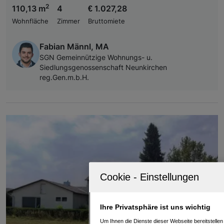
2
110,13 m
4
€ 1.027,28
Wohnfläche
Zimmer
Bruttomiete
Fabian Männl, MA
SGN Gemeinnützige Wohnungs- u.
Siedlungsgenossenschaft Neunkirchen
reg.Gen.m.b.H.
Ihre Privatsphäre ist uns wichtig
Um Ihnen die Dienste dieser Webseite bereitstelle