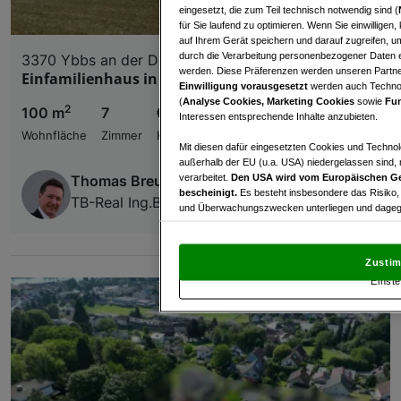
eingesetzt, die zum Teil technisch notwendig sind (
für Sie laufend zu optimieren. Wenn Sie einwillige
auf Ihrem Gerät speichern und darauf zugreifen, um
durch die Verarbeitung personenbezogener Daten e
3370 Ybbs an der Donau
werden. Diese Präferenzen werden unseren Partnern
Einfamilienhaus in Ybbs an der Donau
Einwilligung vorausgesetzt
werden auch Technol
(
Analyse Cookies, Marketing Cookies
sowie
Fun
2
100 m
7
€ 398.000,00
Interessen entsprechende Inhalte anzubieten.
Wohnfläche
Zimmer
Kaufpreis
Mit diesen dafür eingesetzten Cookies und Technol
außerhalb der EU (u.a. USA) niedergelassen sind,
verarbeitet.
Den USA wird vom Europäischen Ge
Thomas Breuss
bescheinigt.
Es besteht insbesondere das Risiko,
TB-Real Ing.Breuss GmbH
und Überwachungszwecken unterliegen und dagege
Mit Klick auf „Zustimmen & fortfahren“ willig
von Drittanbietern (auch aus USA) ein.
In den Ei
Zustim
und Widerspruch gegen die Verarbeitung auf der Gr
Einste
„Cookie Einstellungen“, die sich auf jeder Seite unt
Wir und unsere Partner verarbeiten 
Verwendung genauer Standortdaten. Endgeräteeigens
Zugriff auf Informationen auf einem Endgerät. Per
und der Performance von Inhalten, Zielgruppenfo