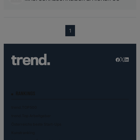
(current)
1
RANKINGS
trend.TOP500
trend.Top Arbeitgeber
Österreichs beste Start-Ups
Kunstranking