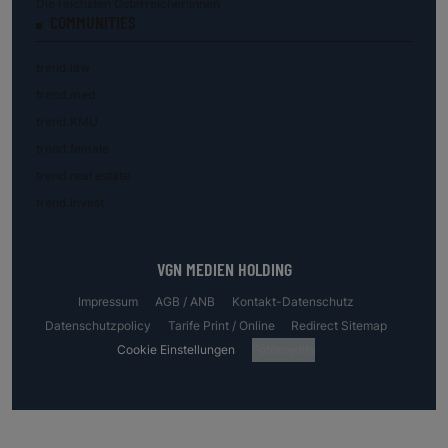
Die reichsten Österreicher:innen
COMMUNITIES
trend.law
trend.med
trend.KMU
trend.female
trend.real estate
trend.invest
VGN MEDIEN HOLDING
Impressum
AGB / ANB
Kontakt-Datenschutz
Datenschutzpolicy
Tarife Print / Online
Redirect Sitemap
Cookie Einstellungen
Fotocredits