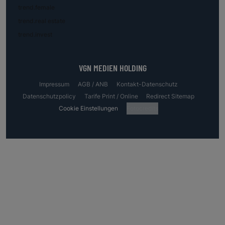
trend.female
trend.real estate
trend.invest
VGN MEDIEN HOLDING
Impressum
AGB / ANB
Kontakt-Datenschutz
Datenschutzpolicy
Tarife Print / Online
Redirect Sitemap
Cookie Einstellungen
Fotocredits