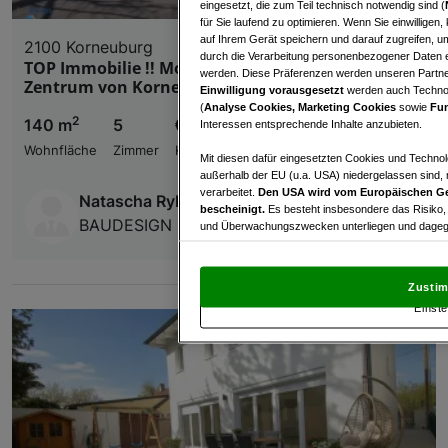
eingesetzt, die zum Teil technisch notwendig sind (
für Sie laufend zu optimieren. Wenn Sie einwillige
auf Ihrem Gerät speichern und darauf zugreifen, um
2100 Korneuburg
durch die Verarbeitung personenbezogener Daten e
TOP Immobilie !! Modernes Einfamilienhaus im
werden. Diese Präferenzen werden unseren Partnern
Zentrum von Korneuburg !!
Einwilligung vorausgesetzt
werden auch Technol
(
Analyse Cookies, Marketing Cookies
sowie
Fun
2
140 m
5
€ 975.000,00
Interessen entsprechende Inhalte anzubieten.
Wohnfläche
Zimmer
Kaufpreis
Mit diesen dafür eingesetzten Cookies und Technol
außerhalb der EU (u.a. USA) niedergelassen sind,
verarbeitet.
Den USA wird vom Europäischen Ge
Natascha Ryba
bescheinigt.
Es besteht insbesondere das Risiko,
BAUDESIGN Immobilien GmbH
und Überwachungszwecken unterliegen und dagege
Mit Klick auf „Zustimmen & fortfahren“ willig
von Drittanbietern (auch aus USA) ein.
In den Ei
Zustim
und Widerspruch gegen die Verarbeitung auf der Gr
Einste
„Cookie Einstellungen“, die sich auf jeder Seite unt
Wir und unsere Partner verarbeiten 
Verwendung genauer Standortdaten. Endgeräteeigens
Zugriff auf Informationen auf einem Endgerät. Per
und der Performance von Inhalten, Zielgruppenfo