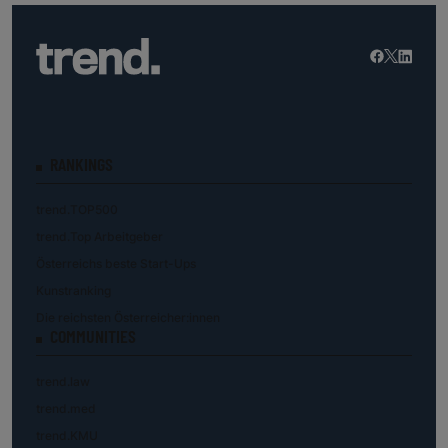
RANKINGS
trend.TOP500
trend.Top Arbeitgeber
Österreichs beste Start-Ups
Kunstranking
Die reichsten Österreicher:innen
COMMUNITIES
trend.law
trend.med
trend.KMU