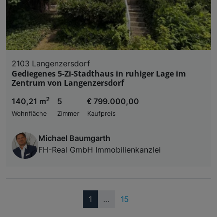
2103 Langenzersdorf
Gediegenes 5-Zi-Stadthaus in ruhiger Lage im
Zentrum von Langenzersdorf
2
140,21 m
5
€ 799.000,00
Wohnfläche
Zimmer
Kaufpreis
Michael Baumgarth
FH-Real GmbH Immobilienkanzlei
(current)
1
…
15