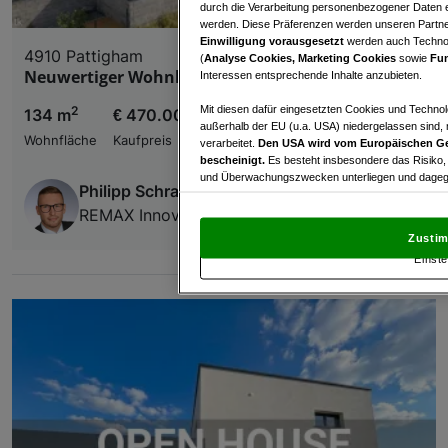
durch die Verarbeitung personenbezogener Daten e
werden. Diese Präferenzen werden unseren Partnern
Einwilligung vorausgesetzt
werden auch Technol
4910 Pattigham
(
Analyse Cookies, Marketing Cookies
sowie
Fun
Neuwertiger Wohnkomfort in ruhiger Wohnlage
Interessen entsprechende Inhalte anzubieten.
2
Mit diesen dafür eingesetzten Cookies und Technol
134 m
€ 470.000,00
außerhalb der EU (u.a. USA) niedergelassen sind,
Wohnfläche
Kaufpreis
verarbeitet.
Den USA wird vom Europäischen Ge
bescheinigt.
Es besteht insbesondere das Risiko,
und Überwachungszwecken unterliegen und dagege
Philipp Schrattenecker
REMAX Innova
Mit Klick auf „Zustimmen & fortfahren“ willig
von Drittanbietern (auch aus USA) ein.
In den Ei
Zustim
und Widerspruch gegen die Verarbeitung auf der Gr
Einste
„Cookie Einstellungen“, die sich auf jeder Seite unt
Wir und unsere Partner verarbeiten 
Verwendung genauer Standortdaten. Endgeräteeigens
Zugriff auf Informationen auf einem Endgerät. Per
und der Performance von Inhalten, Zielgruppenfo
Liste der Partner (Lieferanten)