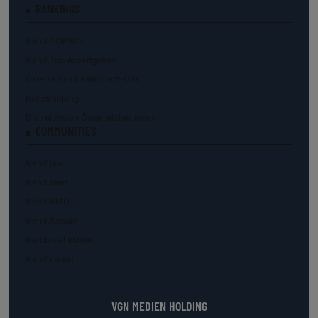
RANKINGS
trend.TOP500
trend.Top Arbeitgeber
Österreichs beste Start-Ups
Kunstranking
Die reichsten Österreicher:innen
COMMUNITIES
trend.law
trend.med
trend.KMU
trend.female
trend.real estate
trend.invest
VGN MEDIEN HOLDING