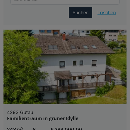
Suchen
Löschen
4293 Gutau
Familientraum in grüner Idylle
2
248 m
8
€ 399.000,00