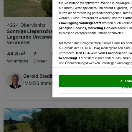
für Sie laufend zu optimieren. Wenn Sie einwillige
auf Ihrem Gerät speichern und darauf zugreifen, um
durch die Verarbeitung personenbezogener Daten e
werden. Diese Präferenzen werden unseren Partnern
Einwilligung vorausgesetzt
werden auch Technol
4224 Obervisnitz
(
Analyse Cookies, Marketing Cookies
sowie
Fun
Sonnige Liegenschaft mit Fernblick in ruhiger
Interessen entsprechende Inhalte anzubieten.
Lage nahe Unterweitersdorf – großes Potenzial &
vermietet
Mit diesen dafür eingesetzten Cookies und Technol
außerhalb der EU (u.a. USA) niedergelassen sind,
2
44,8 m
2
€ 215.000,00
verarbeitet.
Den USA wird vom Europäischen Ge
bescheinigt.
Es besteht insbesondere das Risiko,
Wohnfläche
Zimmer
Kaufpreis
und Überwachungszwecken unterliegen und dagege
Mit Klick auf „Zustimmen & fortfahren“ willig
Gerold Stadlhuber
von Drittanbietern (auch aus USA) ein.
In den Ei
Zustim
IMMOS Immobilien Gerold Stadlhuber
und Widerspruch gegen die Verarbeitung auf der Gr
Einste
„Cookie Einstellungen“, die sich auf jeder Seite unt
Wir und unsere Partner verarbeiten 
Verwendung genauer Standortdaten. Endgeräteeigens
Zugriff auf Informationen auf einem Endgerät. Per
und der Performance von Inhalten, Zielgruppenfo
Liste der Partner (Lieferanten)