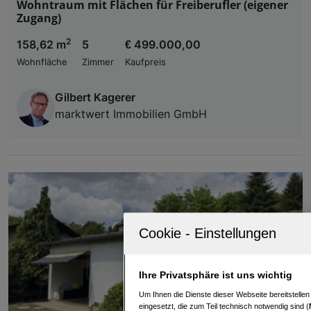
Wohntraum mit Flächen für Freiberufler (eigener
Zugang)
2
158,62 m
5
€ 499.000,00
Wohnfläche
Zimmer
Kaufpreis
Gilbert Kagerer
marktwert Immobilien GmbH
Ihre Privatsphäre ist uns wichtig
Um Ihnen die Dienste dieser Webseite bereitstelle
eingesetzt, die zum Teil technisch notwendig sind (