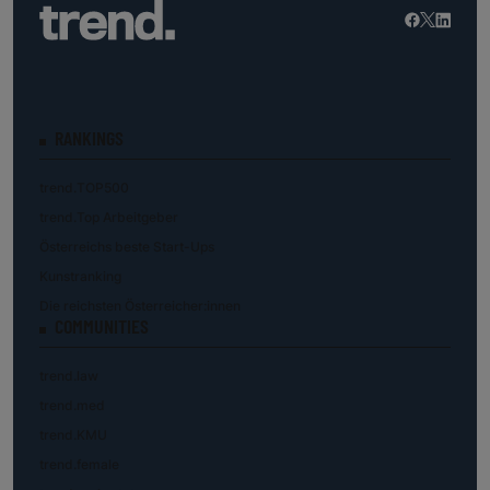
RANKINGS
trend.TOP500
trend.Top Arbeitgeber
Österreichs beste Start-Ups
Kunstranking
Die reichsten Österreicher:innen
COMMUNITIES
trend.law
trend.med
trend.KMU
trend.female