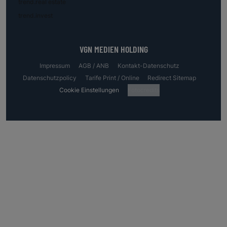
trend.real estate
trend.invest
VGN MEDIEN HOLDING
Impressum
AGB / ANB
Kontakt-Datenschutz
Datenschutzpolicy
Tarife Print / Online
Redirect Sitemap
Cookie Einstellungen
Fotocredits