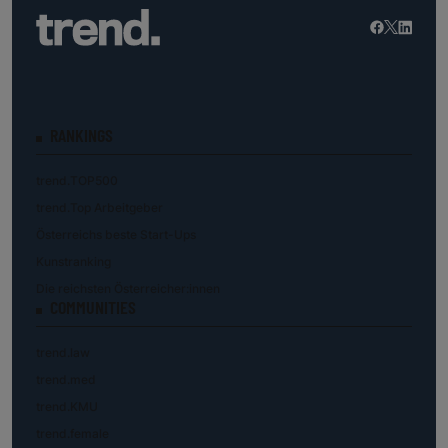
RANKINGS
trend.TOP500
trend.Top Arbeitgeber
Österreichs beste Start-Ups
Kunstranking
Die reichsten Österreicher:innen
COMMUNITIES
trend.law
trend.med
trend.KMU
trend.female