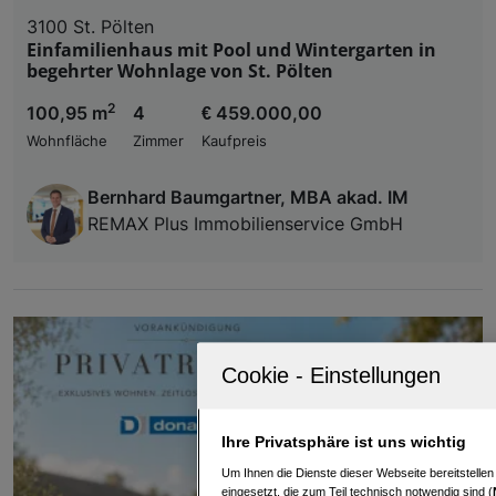
3100 St. Pölten
Einfamilienhaus mit Pool und Wintergarten in
begehrter Wohnlage von St. Pölten
2
100,95 m
4
€ 459.000,00
Wohnfläche
Zimmer
Kaufpreis
Bernhard Baumgartner, MBA akad. IM
REMAX Plus Immobilienservice GmbH
Ihre Privatsphäre ist uns wichtig
Um Ihnen die Dienste dieser Webseite bereitstelle
eingesetzt, die zum Teil technisch notwendig sind (