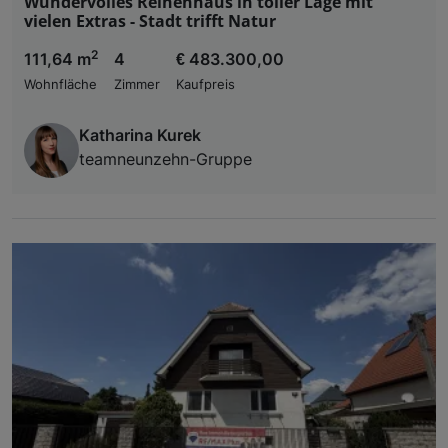
Wundervolles Reihenhaus in toller Lage mit
vielen Extras - Stadt trifft Natur
2
111,64 m
4
€ 483.300,00
Wohnfläche
Zimmer
Kaufpreis
Katharina Kurek
teamneunzehn-Gruppe