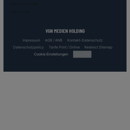
trend.real estate
trend.invest
VGN MEDIEN HOLDING
Impressum
AGB / ANB
Kontakt-Datenschutz
Datenschutzpolicy
Tarife Print / Online
Redirect Sitemap
Cookie Einstellungen
Fotocredits