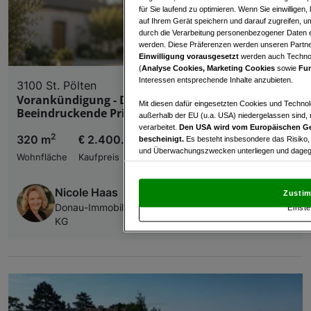
für Sie laufend zu optimieren. Wenn Sie einwillige
auf Ihrem Gerät speichern und darauf zugreifen, um
durch die Verarbeitung personenbezogener Daten e
werden. Diese Präferenzen werden unseren Partnern
Einwilligung vorausgesetzt
werden auch Technol
(
Analyse Cookies, Marketing Cookies
sowie
Fun
Interessen entsprechende Inhalte anzubieten.
3100 St. Pölten
Vorankündigung - Diskret - Exklusiv!
Mit diesen dafür eingesetzten Cookies und Technol
Beeindruckende Privatresidenz in St. Pölten!
außerhalb der EU (u.a. USA) niedergelassen sind,
verarbeitet.
Den USA wird vom Europäischen Ge
2
320 m
€ 2.400.000,00
bescheinigt.
Es besteht insbesondere das Risiko,
und Überwachungszwecken unterliegen und dagege
Wohnfläche
Kaufpreis
Mit Klick auf „Zustimmen & fortfahren“ willig
von Drittanbietern (auch aus USA) ein.
In den Ei
Nicole Haas
Zustim
und Widerspruch gegen die Verarbeitung auf der Gr
Donau-Immobilien dieHausberater24 GmbH & CO
Einste
„Cookie Einstellungen“, die sich auf jeder Seite unt
KG
Wir und unsere Partner verarbeiten 
Verwendung genauer Standortdaten. Endgeräteeigens
Zugriff auf Informationen auf einem Endgerät. Per
und der Performance von Inhalten, Zielgruppenfo
Liste der Partner (Lieferanten)