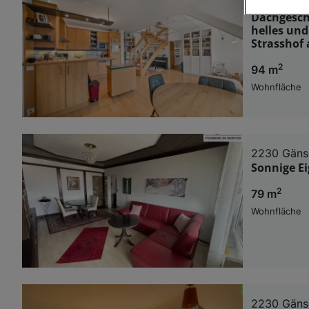
2230 Gäns
Dachgesch
Wir und u
helles und
Strasshof
Verwendung g
auf Informat
2
Performance 
94 m
Liste der Pa
Wohnfläche
2230 Gäns
Sonnige E
2
79 m
Wohnfläche
2230 Gäns