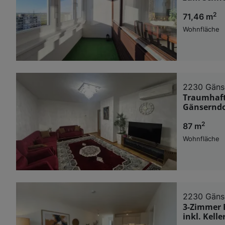
2
71,46 m
Wohnfläche
2230 Gäns
Traumhaft
Gänserndo
2
87 m
Wohnfläche
2230 Gäns
3-Zimmer 
inkl. Kell