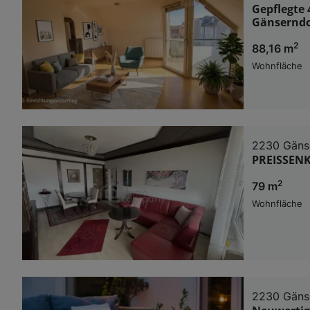
Gepflegte 
Gänserndo
2
88,16 m
Wohnfläche
2230 Gäns
PREISSEN
2
79 m
Wohnfläche
2230 Gäns