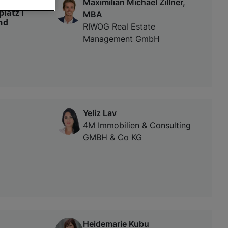
Maximilian Michael Zillner,
latz I
MBA
nd
RIWOG Real Estate
von oder Zugriff
Management GmbH
und der
Yeliz Lav
4M Immobilien & Consulting
GMBH & Co KG
Heidemarie Kubu