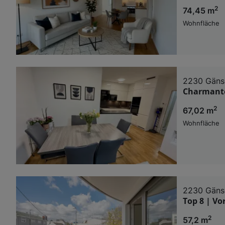
2
74,45 m
Wohnfläche
2230 Gäns
Charmante
2
67,02 m
Wohnfläche
2230 Gäns
Top 8 | Vo
2
57,2 m