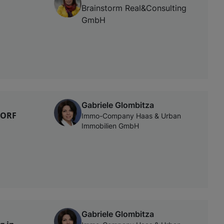
n
Brainstorm Real&Consulting
GmbH
Gabriele Glombitza
DORF
Immo-Company Haas & Urban
Immobilien GmbH
Gabriele Glombitza