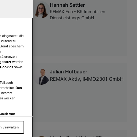
Hannah Sattler
REMAX Eco - BR Immobilien
Dienstleistungs GmbH
 eingesetzt, die
e laufend zu
 Gerät speichern
g
Präferenzen
gesetzt
werden
 Cookies
sowie
Julian Hofbauer
 oder
REMAX Aktiv, IMMO2301 GmbH
Teil auch
erarbeitet.
Den
 besteht
ngszwecken
d auch von
en und
 auf „Cookie
en verwalten