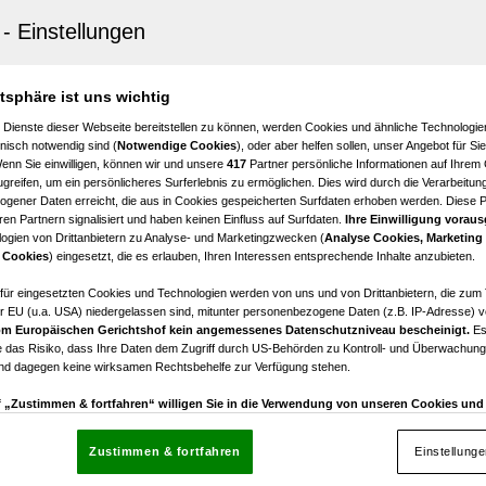
erndorf
e Eigentumswohnung in Bezirkshauptstadt
3
€ 190.000,00
atsphäre ist uns wichtig
Zimmer
Kaufpreis
 Dienste dieser Webseite bereitstellen zu können, werden Cookies und ähnliche Technologien
nisch notwendig sind (
Notwendige Cookies
), oder aber helfen sollen, unser Angebot für Si
Wenn Sie einwilligen, können wir und unsere
417
Partner persönliche Informationen auf Ihrem
greifen, um ein persönlicheres Surferlebnis zu ermöglichen. Dies wird durch die Verarbeitun
gener Daten erreicht, die aus in Cookies gespeicherten Surfdaten erhoben werden. Diese 
en Partnern signalisiert und haben keinen Einfluss auf Surfdaten.
Ihre Einwilligung voraus
ogien von Drittanbietern zu Analyse- und Marketingzwecken (
Analyse Cookies, Marketing
erndorf
 Cookies
) eingesetzt, die es erlauben, Ihren Interessen entsprechende Inhalte anzubieten.
Zimmer-Wohnung im 6. Stock mit Aufzug – ideal als Büro
afür eingesetzten Cookies und Technologien werden von uns und von Drittanbietern, die zum 
r EU (u.a. USA) niedergelassen sind, mitunter personenbezogene Daten (z.B. IP-Adresse) v
m Europäischen Gerichtshof kein angemessenes Datenschutzniveau bescheinigt.
Es
3,5
€ 169.000,00
 das Risiko, dass Ihre Daten dem Zugriff durch US-Behörden zu Kontroll- und Überwachu
Zimmer
Kaufpreis
und dagegen keine wirksamen Rechtsbehelfe zur Verfügung stehen.
uf „Zustimmen & fortfahren“ willigen Sie in die Verwendung von unseren Cookies un
rn (auch aus USA) ein.
In den Einstellungen können Sie jederzeit Ihre Präferenzen verwalt
gegen die Verarbeitung auf der Grundlage berechtigter Interessen einlegen. Klicken Sie dazu
Zustimmen & fortfahren
Einstellung
“, die sich auf jeder Seite unten im Footer befinden.