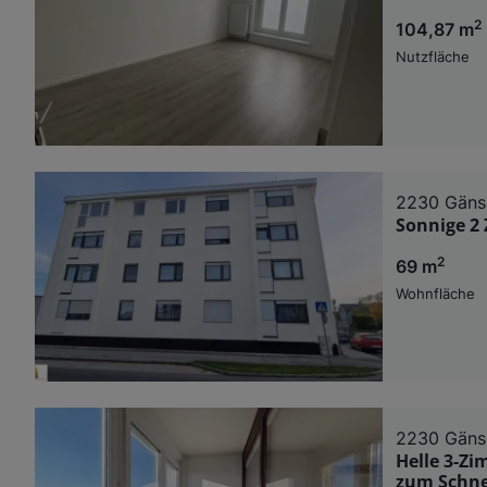
2
104,87 m
Nutzfläche
2230 Gäns
Sonnige 2
2
69 m
Wohnfläche
2230 Gäns
Helle 3-Zi
zum Schne