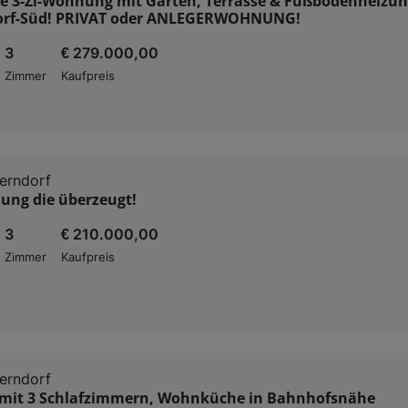
e 3-Zi-Wohnung mit Garten, Terrasse & Fußbodenheizun
orf-Süd! PRIVAT oder ANLEGERWOHNUNG!
3
€ 279.000,00
Zimmer
Kaufpreis
erndorf
ung die überzeugt!
3
€ 210.000,00
Zimmer
Kaufpreis
erndorf
it 3 Schlafzimmern, Wohnküche in Bahnhofsnähe