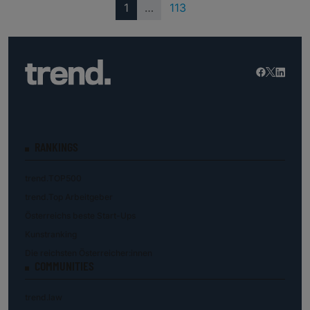
(current)
1
…
113
RANKINGS
trend.TOP500
trend.Top Arbeitgeber
Österreichs beste Start-Ups
Kunstranking
Die reichsten Österreicher:innen
COMMUNITIES
trend.law