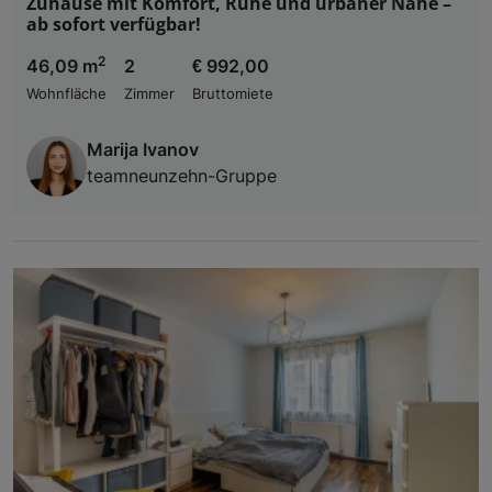
Zuhause mit Komfort, Ruhe und urbaner Nähe –
ab sofort verfügbar!
2
46,09 m
2
€ 992,00
Wohnfläche
Zimmer
Bruttomiete
Marija Ivanov
teamneunzehn-Gruppe