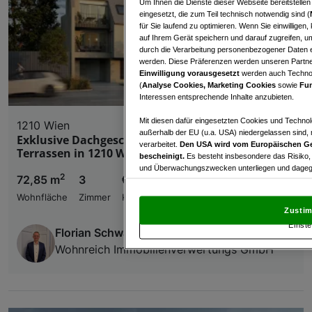
Um Ihnen die Dienste dieser Webseite bereitstelle
eingesetzt, die zum Teil technisch notwendig sind (
für Sie laufend zu optimieren. Wenn Sie einwillige
auf Ihrem Gerät speichern und darauf zugreifen, um
durch die Verarbeitung personenbezogener Daten e
werden. Diese Präferenzen werden unseren Partnern
Einwilligung vorausgesetzt
werden auch Technol
(
Analyse Cookies, Marketing Cookies
sowie
Fun
Interessen entsprechende Inhalte anzubieten.
Mit diesen dafür eingesetzten Cookies und Technol
1210 Wien
außerhalb der EU (u.a. USA) niedergelassen sind,
Exklusive Dachgeschosswohnung mit riesigen
verarbeitet.
Den USA wird vom Europäischen Ge
Terrassen in 1210 Wien
bescheinigt.
Es besteht insbesondere das Risiko,
und Überwachungszwecken unterliegen und dagege
2
72,85 m
3
€ 499.091,00
Mit Klick auf „Zustimmen & fortfahren“ willig
Wohnfläche
Zimmer
Kaufpreis
von Drittanbietern (auch aus USA) ein.
In den Ei
Zustim
und Widerspruch gegen die Verarbeitung auf der Gr
Einste
„Cookie Einstellungen“, die sich auf jeder Seite unt
Florian Schwarzenberger
Wohnreich Immobilienverwertungs GmbH
Wir und unsere Partner verarbeiten 
Verwendung genauer Standortdaten. Endgeräteeigens
Zugriff auf Informationen auf einem Endgerät. Per
und der Performance von Inhalten, Zielgruppenfo