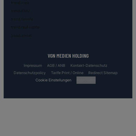
trend.med
trend.KMU
trend.female
trend.real estate
trend.invest
VGN MEDIEN HOLDING
Impressum
AGB / ANB
Kontakt-Datenschutz
Datenschutzpolicy
Tarife Print / Online
Redirect Sitemap
Cookie Einstellungen
Fotocredits