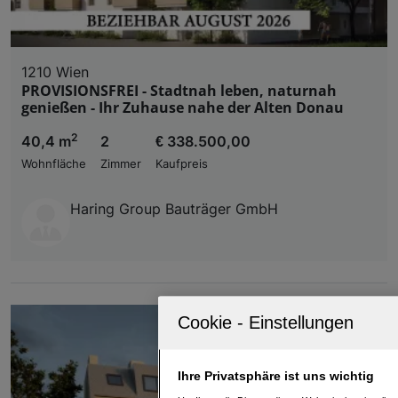
1210 Wien
PROVISIONSFREI - Stadtnah leben, naturnah
genießen - Ihr Zuhause nahe der Alten Donau
2
40,4 m
2
€ 338.500,00
Wohnfläche
Zimmer
Kaufpreis
Haring Group Bauträger GmbH
Ihre Privatsphäre ist uns wichtig