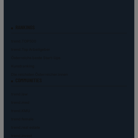
RANKINGS
trend.TOP500
trend.Top Arbeitgeber
Österreichs beste Start-Ups
Kunstranking
Die reichsten Österreicher:innen
COMMUNITIES
trend.law
trend.med
trend.KMU
trend.female
trend.real estate
trend.invest