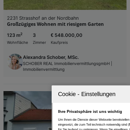
2231 Strasshof an der Nordbahn
Großzügiges Wohnen mit riesigem Garten
2
123 m
3
€ 548.000,00
Wohnfläche
Zimmer
Kaufpreis
Alexandra Schober, MSc.
SCHOBER REAL ImmobilienvermittlungsgmbH |
Immobilienvermittlung
Ihre Privatsphäre ist uns wichtig
Um Ihnen die Dienste dieser Webseite bereitstelle
eingesetzt, die zum Teil technisch notwendig sind (
für Sie laufend zu optimieren. Wenn Sie einwillige