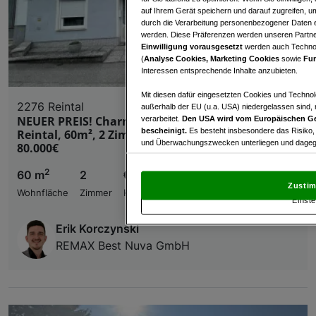
auf Ihrem Gerät speichern und darauf zugreifen, um
durch die Verarbeitung personenbezogener Daten e
werden. Diese Präferenzen werden unseren Partnern
Einwilligung vorausgesetzt
werden auch Technol
(
Analyse Cookies, Marketing Cookies
sowie
Fun
Interessen entsprechende Inhalte anzubieten.
Mit diesen dafür eingesetzten Cookies und Technol
2276 Reintal
außerhalb der EU (u.a. USA) niedergelassen sind,
NEUER PREIS! Charmantes Einfamilienhaus in
verarbeitet.
Den USA wird vom Europäischen Ge
bescheinigt.
Es besteht insbesondere das Risiko,
Reintal, 60m², 2 Zimmer, Renovierungsprojekt um
und Überwachungszwecken unterliegen und dagege
80.000€
Mit Klick auf „Zustimmen & fortfahren“ willig
2
60 m
2
€ 70.000,00
von Drittanbietern (auch aus USA) ein.
In den Ei
Zustim
und Widerspruch gegen die Verarbeitung auf der Gr
Wohnfläche
Zimmer
Kaufpreis
Einste
„Cookie Einstellungen“, die sich auf jeder Seite unt
Erik Korczynski
Wir und unsere Partner verarbeiten 
REMAX Best Nuva GmbH
Verwendung genauer Standortdaten. Endgeräteeigens
Zugriff auf Informationen auf einem Endgerät. Per
und der Performance von Inhalten, Zielgruppenfo
Liste der Partner (Lieferanten)