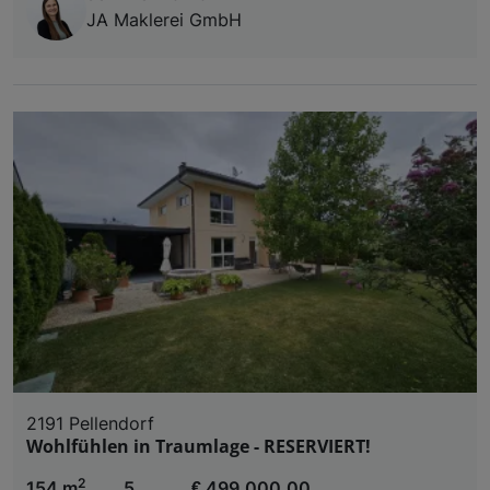
JA Maklerei GmbH
2191 Pellendorf
Wohlfühlen in Traumlage - RESERVIERT!
2
154 m
5
€ 499.000,00