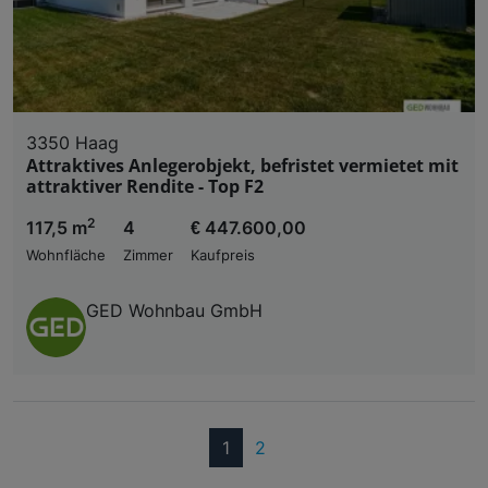
3350 Haag
Attraktives Anlegerobjekt, befristet vermietet mit
attraktiver Rendite - Top F2
2
117,5 m
4
€ 447.600,00
Wohnfläche
Zimmer
Kaufpreis
GED Wohnbau GmbH
(current)
1
2