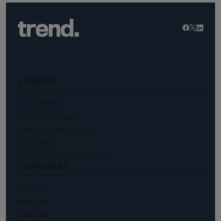
RANKINGS
trend.TOP500
trend.Top Arbeitgeber
Österreichs beste Start-Ups
Kunstranking
Die reichsten Österreicher:innen
COMMUNITIES
trend.law
trend.med
trend.KMU