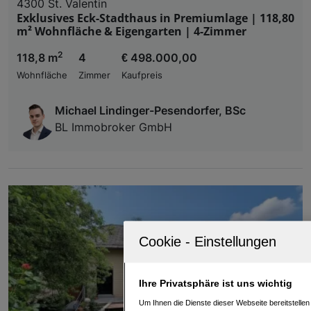
4300 St. Valentin
Exklusives Eck-Stadthaus in Premiumlage | 118,80
m² Wohnfläche & Eigengarten | 4-Zimmer
2
118,8 m
4
€ 498.000,00
Wohnfläche
Zimmer
Kaufpreis
Michael Lindinger-Pesendorfer, BSc
BL Immobroker GmbH
Ihre Privatsphäre ist uns wichtig
Um Ihnen die Dienste dieser Webseite bereitstelle