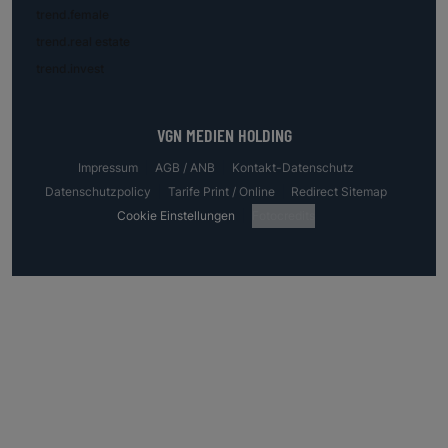
trend.female
trend.real estate
trend.invest
VGN MEDIEN HOLDING
Impressum
AGB / ANB
Kontakt-Datenschutz
Datenschutzpolicy
Tarife Print / Online
Redirect Sitemap
Cookie Einstellungen
Fotocredits