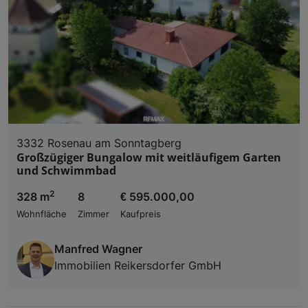
3332 Rosenau am Sonntagberg
Großzügiger Bungalow mit weitläufigem Garten
und Schwimmbad
2
328 m
8
€ 595.000,00
Wohnfläche
Zimmer
Kaufpreis
Manfred Wagner
Immobilien Reikersdorfer GmbH