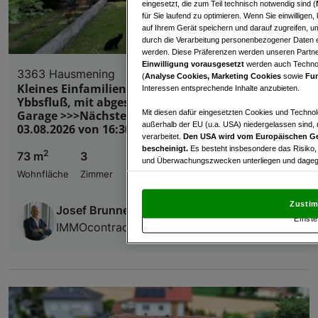
eingesetzt, die zum Teil technisch notwendig sind (
für Sie laufend zu optimieren. Wenn Sie einwillige
auf Ihrem Gerät speichern und darauf zugreifen, um
durch die Verarbeitung personenbezogener Daten e
werden. Diese Präferenzen werden unseren Partnern
Einwilligung vorausgesetzt
werden auch Technol
3363 Hausmening
(
Analyse Cookies, Marketing Cookies
sowie
Fun
Kleines Einfamilienhaus in ruhiger Lage neben
Interessen entsprechende Inhalte anzubieten.
Ybbsfluß, mit abgeschlossenen Garten und
Mit diesen dafür eingesetzten Cookies und Technol
Garage >>>Nächster Besichtigungstermin am
außerhalb der EU (u.a. USA) niedergelassen sind,
03.08.2026 von 16:30 bis 17:30 Uhr!<<<
verarbeitet.
Den USA wird vom Europäischen Ge
bescheinigt.
Es besteht insbesondere das Risiko,
2
73 m
3
und Überwachungszwecken unterliegen und dagege
Wohnfläche
Zimmer
Mit Klick auf „Zustimmen & fortfahren“ willig
von Drittanbietern (auch aus USA) ein.
In den Ei
Zustim
Josef Brunner
und Widerspruch gegen die Verarbeitung auf der Gr
Einste
„Cookie Einstellungen“, die sich auf jeder Seite unt
IMMOcontract Immobilien Vermittlung GmbH
Wir und unsere Partner verarbeiten 
Verwendung genauer Standortdaten. Endgeräteeigens
Zugriff auf Informationen auf einem Endgerät. Per
und der Performance von Inhalten, Zielgruppenfo