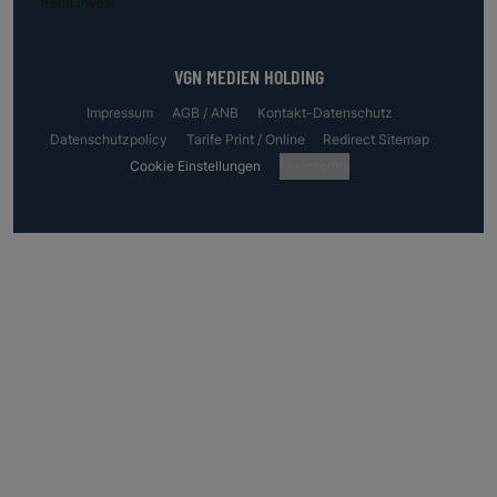
trend.invest
VGN MEDIEN HOLDING
Impressum
AGB / ANB
Kontakt-Datenschutz
Datenschutzpolicy
Tarife Print / Online
Redirect Sitemap
Cookie Einstellungen
Fotocredits