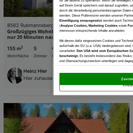
für Sie laufend zu optimieren. Wenn Sie einwillige
auf Ihrem Gerät speichern und darauf zugreifen, um
durch die Verarbeitung personenbezogener Daten e
werden. Diese Präferenzen werden unseren Partnern
Einwilligung vorausgesetzt
werden auch Technol
8562 Rubmannsberg
(
Analyse Cookies, Marketing Cookies
sowie
Fun
Großzügiges Wohnhaus mit 155 m² in Ruhelage –
Interessen entsprechende Inhalte anzubieten.
nur 20 Minuten nach Graz
Mit diesen dafür eingesetzten Cookies und Technol
außerhalb der EU (u.a. USA) niedergelassen sind,
2
155 m
5
€ 299.000,00
verarbeitet.
Den USA wird vom Europäischen Ge
Wohnfläche
Zimmer
Kaufpreis
bescheinigt.
Es besteht insbesondere das Risiko,
und Überwachungszwecken unterliegen und dagege
Heinz Hier
Mit Klick auf „Zustimmen & fortfahren“ willig
von Drittanbietern (auch aus USA) ein.
In den Ei
Hier zuhause e.U.
Zustim
und Widerspruch gegen die Verarbeitung auf der Gr
Einste
„Cookie Einstellungen“, die sich auf jeder Seite unt
Wir und unsere Partner verarbeiten 
Verwendung genauer Standortdaten. Endgeräteeigens
Zugriff auf Informationen auf einem Endgerät. Per
und der Performance von Inhalten, Zielgruppenfo
Liste der Partner (Lieferanten)