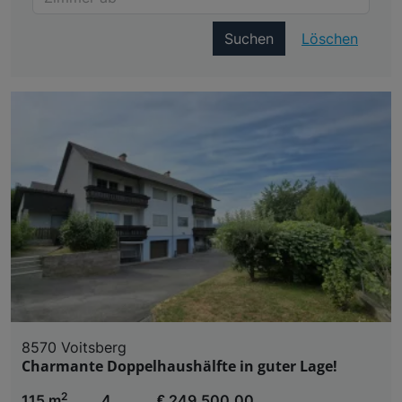
Suchen
Löschen
8570 Voitsberg
Charmante Doppelhaushälfte in guter Lage!
2
115 m
4
€ 249.500,00