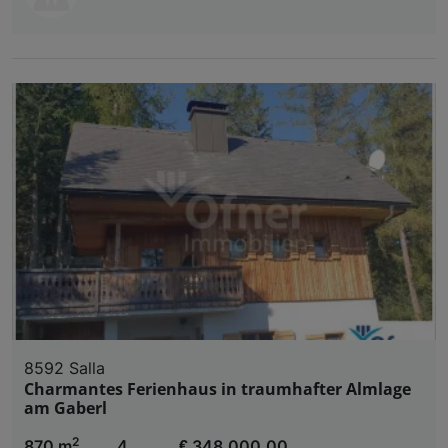
8592 Salla
Charmantes Ferienhaus in traumhafter Almlage
am Gaberl
2
870 m
4
€ 348.000,00