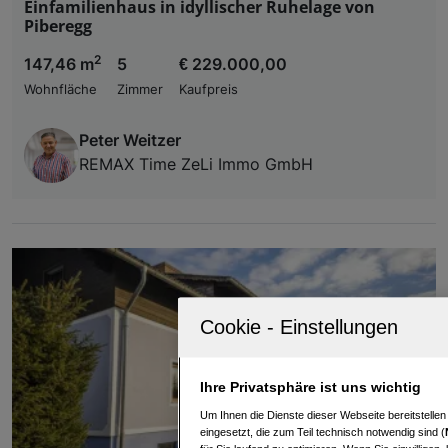
Einfamilienhaus in idyllischer Ruhelage von
Piberegg
2
147,46 m
5
€ 229.000,00
Wohnfläche
Zimmer
Kaufpreis
Peter Weitzer
REMAX Time ZeLi Immo GmbH
Ihre Privatsphäre ist uns wichtig
Um Ihnen die Dienste dieser Webseite bereitstelle
eingesetzt, die zum Teil technisch notwendig sind (