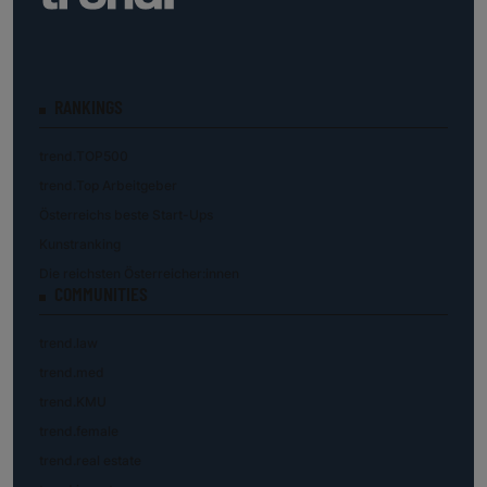
RANKINGS
trend.TOP500
trend.Top Arbeitgeber
Österreichs beste Start-Ups
Kunstranking
Die reichsten Österreicher:innen
COMMUNITIES
trend.law
trend.med
trend.KMU
trend.female
trend.real estate