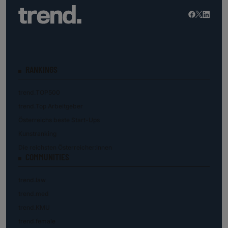
RANKINGS
trend.TOP500
trend.Top Arbeitgeber
Österreichs beste Start-Ups
Kunstranking
Die reichsten Österreicher:innen
COMMUNITIES
trend.law
trend.med
trend.KMU
trend.female