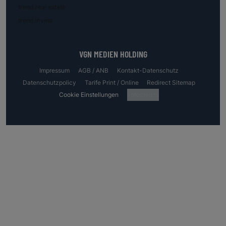
trend.real estate
trend.invest
VGN MEDIEN HOLDING
Impressum
AGB / ANB
Kontakt-Datenschutz
Datenschutzpolicy
Tarife Print / Online
Redirect Sitemap
Cookie Einstellungen
Fotocredits