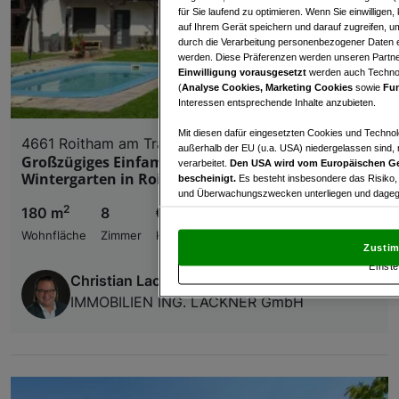
für Sie laufend zu optimieren. Wenn Sie einwillige
auf Ihrem Gerät speichern und darauf zugreifen, um
durch die Verarbeitung personenbezogener Daten e
werden. Diese Präferenzen werden unseren Partnern
Einwilligung vorausgesetzt
werden auch Technol
(
Analyse Cookies, Marketing Cookies
sowie
Fun
Interessen entsprechende Inhalte anzubieten.
Mit diesen dafür eingesetzten Cookies und Technol
4661 Roitham am Traunfall
außerhalb der EU (u.a. USA) niedergelassen sind,
Großzügiges Einfamilienhaus mit Pool und
verarbeitet.
Den USA wird vom Europäischen Ge
Wintergarten in Roitham am Traunfall
bescheinigt.
Es besteht insbesondere das Risiko,
und Überwachungszwecken unterliegen und dagege
2
180 m
8
€ 329.000,00
Mit Klick auf „Zustimmen & fortfahren“ willig
Wohnfläche
Zimmer
Kaufpreis
von Drittanbietern (auch aus USA) ein.
In den Ei
Zustim
und Widerspruch gegen die Verarbeitung auf der Gr
Einste
„Cookie Einstellungen“, die sich auf jeder Seite unt
Christian Lackner
IMMOBILIEN ING. LACKNER GmbH
Wir und unsere Partner verarbeiten 
Verwendung genauer Standortdaten. Endgeräteeigens
Zugriff auf Informationen auf einem Endgerät. Per
und der Performance von Inhalten, Zielgruppenfo
Liste der Partner (Lieferanten)