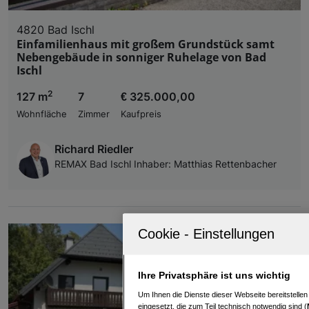
4820 Bad Ischl
Einfamilienhaus mit großem Grundstück samt
Nebengebäude in sonniger Ruhelage von Bad
Ischl
2
127 m
7
€ 325.000,00
Wohnfläche
Zimmer
Kaufpreis
Richard Riedler
REMAX Bad Ischl Inhaber: Matthias Rettenbacher
Ihre Privatsphäre ist uns wichtig
Um Ihnen die Dienste dieser Webseite bereitstelle
eingesetzt, die zum Teil technisch notwendig sind (