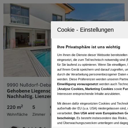
Ihre Privatsphäre ist uns wichtig
Um Ihnen die Dienste dieser Webseite bereitstelle
eingesetzt, die zum Teil technisch notwendig sind (
für Sie laufend zu optimieren. Wenn Sie einwillige
auf Ihrem Gerät speichern und darauf zugreifen, um
durch die Verarbeitung personenbezogener Daten e
werden. Diese Präferenzen werden unseren Partnern
9990 Nußdorf-Debant
Einwilligung vorausgesetzt
werden auch Technol
(
Analyse Cookies, Marketing Cookies
sowie
Fun
Gehobene Liegenschaft mit eigenem Pool.
Interessen entsprechende Inhalte anzubieten.
Nachhaltig. Lienzer Talboden.
Mit diesen dafür eingesetzten Cookies und Technol
2
220 m
5
€ 899.000,00
außerhalb der EU (u.a. USA) niedergelassen sind,
verarbeitet.
Den USA wird vom Europäischen Ge
Wohnfläche
Zimmer
Kaufpreis
bescheinigt.
Es besteht insbesondere das Risiko,
und Überwachungszwecken unterliegen und dagege