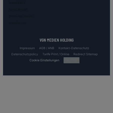
trend.KMU
trend.female
trend.real estate
trend.invest
VGN MEDIEN HOLDING
Impressum
AGB / ANB
Kontakt-Datenschutz
Datenschutzpolicy
Tarife Print / Online
Redirect Sitemap
Cookie Einstellungen
Fotocredits