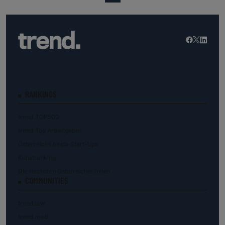
RANKINGS
trend.TOP500
trend.Top Arbeitgeber
Österreichs beste Start-Ups
Kunstranking
Die reichsten Österreicher:innen
COMMUNITIES
trend.law
trend.med