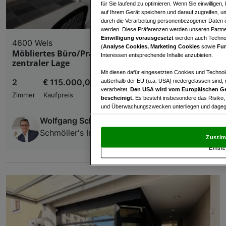
für Sie laufend zu optimieren. Wenn Sie einwillige
auf Ihrem Gerät speichern und darauf zugreifen, um
durch die Verarbeitung personenbezogener Daten e
werden. Diese Präferenzen werden unseren Partnern
Einwilligung vorausgesetzt
werden auch Technol
4600 Wels
(
Analyse Cookies, Marketing Cookies
sowie
Fun
Möbliertes Büro/Praxis/Geschäftsfläche in
Interessen entsprechende Inhalte anzubieten.
zentraler Lage
Mit diesen dafür eingesetzten Cookies und Technol
2
€ 115.000,00
außerhalb der EU (u.a. USA) niedergelassen sind,
verarbeitet.
Den USA wird vom Europäischen Ge
Zimmer
Kaufpreis
bescheinigt.
Es besteht insbesondere das Risiko,
und Überwachungszwecken unterliegen und dagege
Wolfgang Schmöller
Mit Klick auf „Zustimmen & fortfahren“ willig
Schmöller's Immobilien
von Drittanbietern (auch aus USA) ein.
In den Ei
Zustim
und Widerspruch gegen die Verarbeitung auf der Gr
Einste
„Cookie Einstellungen“, die sich auf jeder Seite unt
Wir und unsere Partner verarbeiten 
Verwendung genauer Standortdaten. Endgeräteeigens
Zugriff auf Informationen auf einem Endgerät. Per
und der Performance von Inhalten, Zielgruppenfo
Liste der Partner (Lieferanten)