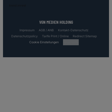
trend.invest
VGN MEDIEN HOLDING
Impressum
AGB / ANB
Kontakt-Datenschutz
Datenschutzpolicy
Tarife Print / Online
Redirect Sitemap
Cookie Einstellungen
Fotocredits