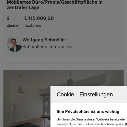
Möbliertes Büro/Praxis/Geschäftsfläche in
zentraler Lage
2
€ 115.000,00
Zimmer
Kaufpreis
Wolfgang Schmöller
Schmöller's Immobilien
Ihre Privatsphäre ist uns wichtig
Um Ihnen die Dienste dieser Webseite bereitstelle
eingesetzt, die zum Teil technisch notwendig sind (