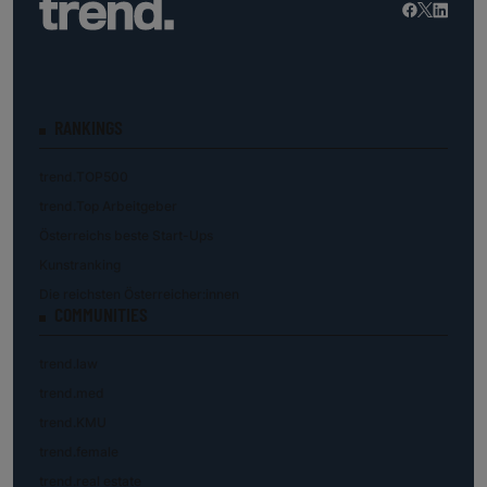
RANKINGS
trend.TOP500
trend.Top Arbeitgeber
Österreichs beste Start-Ups
Kunstranking
Die reichsten Österreicher:innen
COMMUNITIES
trend.law
trend.med
trend.KMU
trend.female
trend.real estate