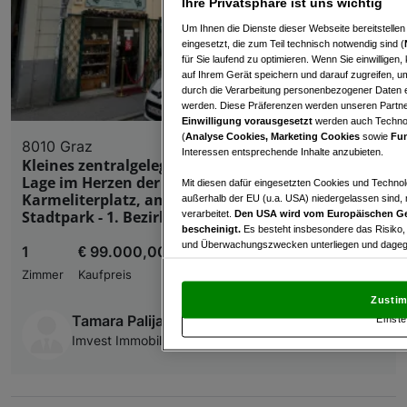
Ihre Privatsphäre ist uns wichtig
Um Ihnen die Dienste dieser Webseite bereitstelle
eingesetzt, die zum Teil technisch notwendig sind (
für Sie laufend zu optimieren. Wenn Sie einwillige
auf Ihrem Gerät speichern und darauf zugreifen, um
durch die Verarbeitung personenbezogener Daten e
werden. Diese Präferenzen werden unseren Partnern
Einwilligung vorausgesetzt
werden auch Technol
(
Analyse Cookies, Marketing Cookies
sowie
Fun
8010 Graz
Interessen entsprechende Inhalte anzubieten.
Kleines zentralgelegenes Gewerbeobjekt in bester
Lage im Herzen der Grazer Altstadt direkt am
Mit diesen dafür eingesetzten Cookies und Technol
Karmeliterplatz, am Schloßberg und am
außerhalb der EU (u.a. USA) niedergelassen sind,
Stadtpark - 1. Bezirk Innere Stadt
verarbeitet.
Den USA wird vom Europäischen Ge
bescheinigt.
Es besteht insbesondere das Risiko,
und Überwachungszwecken unterliegen und dagege
1
€ 99.000,00
Zimmer
Kaufpreis
Mit Klick auf „Zustimmen & fortfahren“ willig
von Drittanbietern (auch aus USA) ein.
In den Ei
Zustim
und Widerspruch gegen die Verarbeitung auf der Gr
Tamara Palijan
Einste
„Cookie Einstellungen“, die sich auf jeder Seite unt
Imvest Immobilien Consulting GmbH & Co KG
Wir und unsere Partner verarbeiten 
Verwendung genauer Standortdaten. Endgeräteeigens