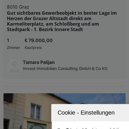
8010 Graz
Gut sichtbares Gewerbeobjekt in bester Lage im
Herzen der Grazer Altstadt direkt am
Karmeliterplatz, am Schloßberg und am
Stadtpark - 1. Bezirk Innere Stadt
1
€ 79.000,00
Zimmer
Kaufpreis
Tamara Palijan
Imvest Immobilien Consulting GmbH & Co KG