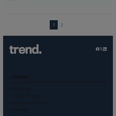
(current)
1
2
RANKINGS
trend.TOP500
trend.Top Arbeitgeber
Österreichs beste Start-Ups
Kunstranking