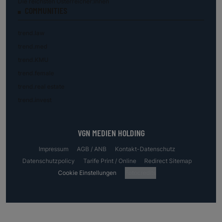
Die reichsten Österreicher:innen
COMMUNITIES
trend.law
trend.med
trend.KMU
trend.female
trend.real estate
trend.invest
VGN MEDIEN HOLDING
Impressum
AGB / ANB
Kontakt-Datenschutz
Datenschutzpolicy
Tarife Print / Online
Redirect Sitemap
Cookie Einstellungen
Fotocredits