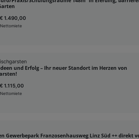
ro/Praxis/Schulungsräume 148m² in Eferding, barrieref
Garten
€ 1.490,00
Nettomiete
ischgarsten
deen und Erfolg – Ihr neuer Standort im Herzen von
arsten!
€ 1.115,00
Nettomiete
en Gewerbepark Franzosenhausweg Linz Süd ++ direkt 