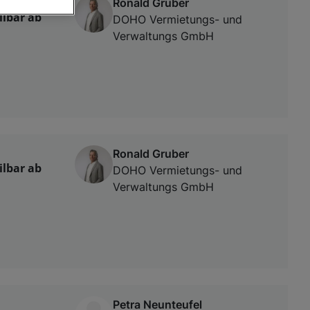
Ronald Gruber
ilbar ab
DOHO Vermietungs- und
Verwaltungs GmbH
von oder Zugriff
und der
Ronald Gruber
ilbar ab
DOHO Vermietungs- und
Verwaltungs GmbH
Petra Neunteufel