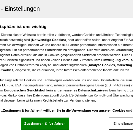
es Büro/Praxis 162 m² in der Innenstadt von Wels
€ 2.468,44
atsphäre ist uns wichtig
Nettomiete
 Dienste dieser Webseite bereitstellen zu können, werden Cookies und ähnliche Technologien
nisch notwendig sind (
Notwendige Cookies
), oder aber helfen sollen, unser Angebot für Si
Wenn Sie einwilligen, können wir und unsere
415
Partner persönliche Informationen auf Ihrem
greifen, um ein persönlicheres Surferlebnis zu ermöglichen. Dies wird durch die Verarbeitun
gener Daten erreicht, die aus in Cookies gespeicherten Surfdaten erhoben werden. Diese 
en Partnern signalisiert und haben keinen Einfluss auf Surfdaten.
Ihre Einwilligung voraus
ogien von Drittanbietern zu Analyse- und Marketingzwecken (
Analyse Cookies, Marketing
 Cookies
) eingesetzt, die es erlauben, Ihren Interessen entsprechende Inhalte anzubieten.
de Gewerbefläche als Büro, Arztpraxis oder Kanzlei - 140
stadt von Wels
afür eingesetzten Cookies und Technologien werden von uns und von Drittanbietern, die zum 
r EU (u.a. USA) niedergelassen sind, mitunter personenbezogene Daten (z.B. IP-Adresse) v
m Europäischen Gerichtshof kein angemessenes Datenschutzniveau bescheinigt.
Es
€ 2.133,47
 das Risiko, dass Ihre Daten dem Zugriff durch US-Behörden zu Kontroll- und Überwachu
Nettomiete
und dagegen keine wirksamen Rechtsbehelfe zur Verfügung stehen.
uf „Zustimmen & fortfahren“ willigen Sie in die Verwendung von unseren Cookies un
rn (auch aus USA) ein.
In den Einstellungen können Sie jederzeit Ihre Präferenzen verwalt
gegen die Verarbeitung auf der Grundlage berechtigter Interessen einlegen. Klicken Sie dazu
Zustimmen & fortfahren
Einstellung
“, die sich auf jeder Seite unten im Footer befinden.