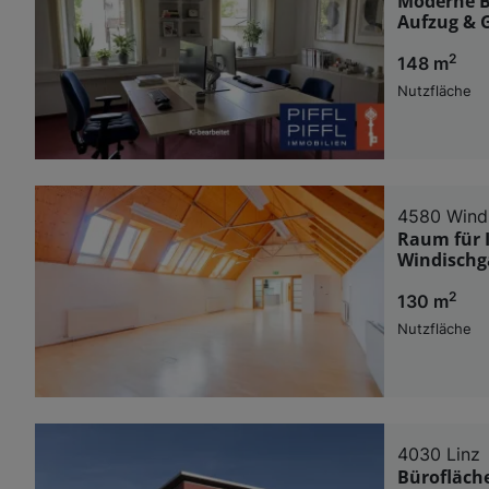
Moderne Bü
Aufzug & 
2
148 m
Nutzfläche
4580 Wind
Raum für I
Windischg
2
130 m
Nutzfläche
4030 Linz
Bürofläch