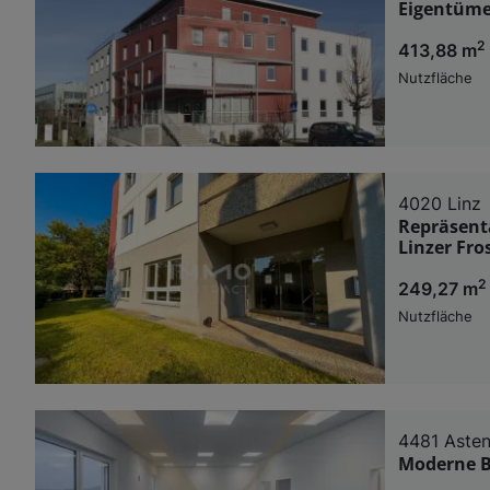
Eigentüme
2
413,88 m
Nutzfläche
4020 Linz
Repräsent
Linzer Fro
2
249,27 m
Nutzfläche
4481 Aste
Moderne Bü