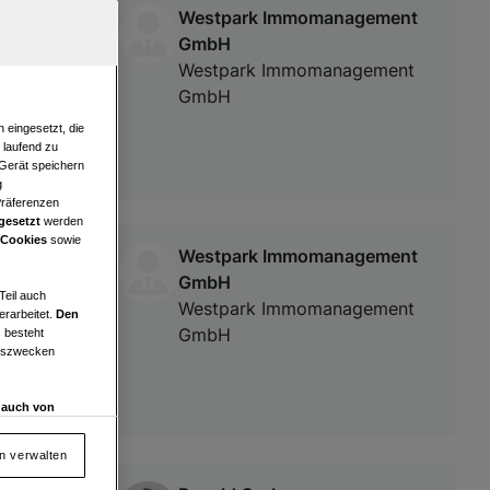
Westpark Immomanagement
GmbH
Westpark Immomanagement
GmbH
 eingesetzt, die
e laufend zu
 Gerät speichern
g
Präferenzen
gesetzt
werden
 Cookies
sowie
Westpark Immomanagement
 m² - in
GmbH
Teil auch
Westpark Immomanagement
erarbeitet.
Den
GmbH
 besteht
ngszwecken
d auch von
en und
 auf „Cookie
en verwalten