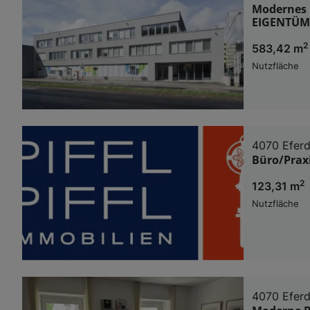
Modernes B
EIGENTÜM
2
583,42 m
Nutzfläche
4070 Eferd
Büro/Praxi
2
123,31 m
Nutzfläche
4070 Eferd