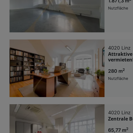
1.871,3 m
Nutzfläche
4020 Linz
Attraktive
vermieten
2
280 m
Nutzfläche
4020 Linz
Zentrale B
2
65,77 m