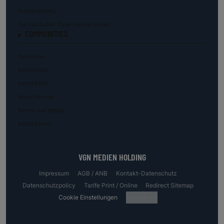
Kunstranking
Die reichsten Österreicher:innen
COMMUNITIES
trend.law
trend.med
trend.KMU
trend.female
trend.real estate
trend.invest
VGN MEDIEN HOLDING
Impressum
AGB / ANB
Kontakt-Datenschutz
Datenschutzpolicy
Tarife Print / Online
Redirect Sitemap
Cookie Einstellungen
Fotocredits