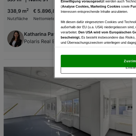
Einwilligung vorausgesetzt
werden auch Technol
(
Analyse Cookies, Marketing Cookies
sowie
Fun
2
338,9 m
€ 5.896,86
Interessen entsprechende Inhalte anzubieten.
Nutzfläche
Nettomiete
Mit diesen dafür eingesetzten Cookies und Technol
außerhalb der EU (u.a. USA) niedergelassen sind,
verarbeitet.
Den USA wird vom Europäischen Ge
Katharina Pavlik
bescheinigt.
Es besteht insbesondere das Risiko,
Polaris Real Estate Experts GmbH
und Überwachungszwecken unterliegen und dagege
Mit Klick auf „Zustimmen & fortfahren“ willig
von Drittanbietern (auch aus USA) ein.
In den Ei
Zustim
und Widerspruch gegen die Verarbeitung auf der Gr
Einste
„Cookie Einstellungen“, die sich auf jeder Seite unt
Wir und unsere Partner verarbeiten 
Verwendung genauer Standortdaten. Endgeräteeigens
Zugriff auf Informationen auf einem Endgerät. Per
und der Performance von Inhalten, Zielgruppenfo
Liste der Partner (Lieferanten)