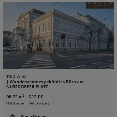
1190 Wien
| Wunderschönes gekühltes Büro am
NUSSDORFER PLATZ
2
96,72 m
€ 12,00
Nutzfläche
Nettomiete / m²
Sonja Macho