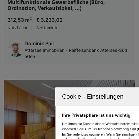
Multifunktionale Gewerbefläche (Büro,
Ordination, Verkaufslokal, ...)
2
312,53 m
€ 3.233,02
Nutzfläche
Nettomiete
Dominik Pail
Attersee Immobilien - Raiffeisenbank Attersee-Süd
eGen
Ihre Privatsphäre ist uns wichtig
Um Ihnen die Dienste dieser Webseite bereitstelle
eingesetzt, die zum Teil technisch notwendig sind (
für Sie laufend zu optimieren. Wenn Sie einwillige