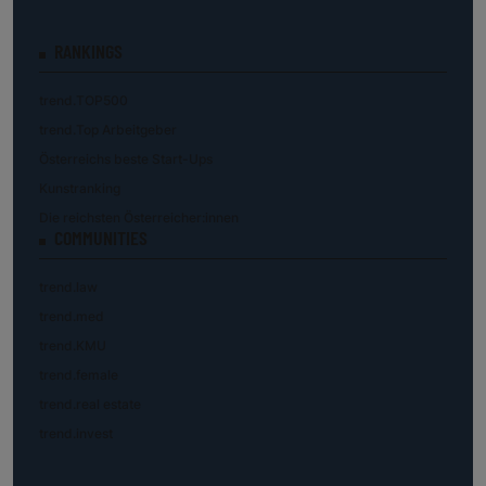
RANKINGS
trend.TOP500
trend.Top Arbeitgeber
Österreichs beste Start-Ups
Kunstranking
Die reichsten Österreicher:innen
COMMUNITIES
trend.law
trend.med
trend.KMU
trend.female
trend.real estate
trend.invest