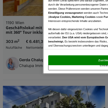
auf Ihrem Gerät speichern und darauf zugreifen, um
durch die Verarbeitung personenbezogener Daten e
werden. Diese Präferenzen werden unseren Partnern
Einwilligung vorausgesetzt
werden auch Technol
(
Analyse Cookies, Marketing Cookies
sowie
Fun
Interessen entsprechende Inhalte anzubieten.
1190 Wien
Geschäftslokal mit Stil & Perspektive in Döbling -
Mit diesen dafür eingesetzten Cookies und Technol
mit 360° Tour inklusive
außerhalb der EU (u.a. USA) niedergelassen sind,
verarbeitet.
Den USA wird vom Europäischen Ge
2
303 m
€ 6.481,38
bescheinigt.
Es besteht insbesondere das Risiko,
und Überwachungszwecken unterliegen und dagege
Nutzfläche
Nettomiete
Mit Klick auf „Zustimmen & fortfahren“ willig
von Drittanbietern (auch aus USA) ein.
In den Ei
Gerda Chalupa
Zustim
und Widerspruch gegen die Verarbeitung auf der Gr
Chalupa Immobilienvermittlung GmbH
Einste
„Cookie Einstellungen“, die sich auf jeder Seite unt
Wir und unsere Partner verarbeiten 
Verwendung genauer Standortdaten. Endgeräteeigens
Zugriff auf Informationen auf einem Endgerät. Per
und der Performance von Inhalten, Zielgruppenfo
Liste der Partner (Lieferanten)