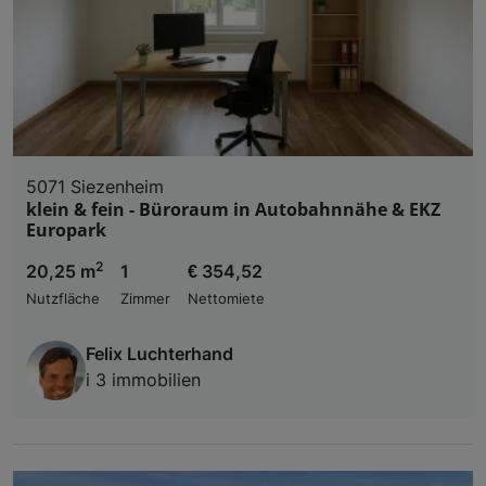
5071 Siezenheim
klein & fein - Büroraum in Autobahnnähe & EKZ
Europark
2
20,25 m
1
€ 354,52
Nutzfläche
Zimmer
Nettomiete
Felix Luchterhand
i 3 immobilien