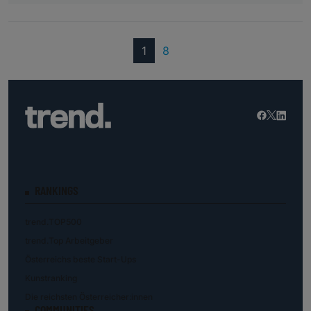
(current)
1
8
RANKINGS
trend.TOP500
trend.Top Arbeitgeber
Österreichs beste Start-Ups
Kunstranking
Die reichsten Österreicher:innen
COMMUNITIES