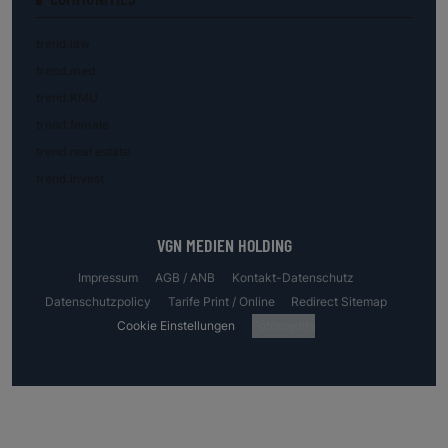
trend.law
trend.med
trend.KMU
trend.female
trend.real estate
trend.invest
VGN MEDIEN HOLDING
Impressum
AGB / ANB
Kontakt-Datenschutz
Datenschutzpolicy
Tarife Print / Online
Redirect Sitemap
Cookie Einstellungen
Fotocredits