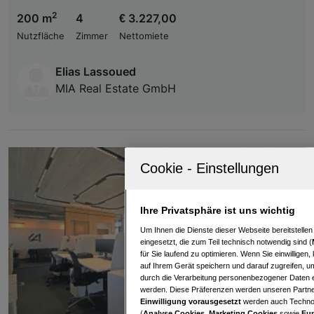
2
200 m
4
€ 3.227,00
Nutzfläche
Zimmer
Nettomiete
Elias Lassoued
MIA Real Estate GmbH
Ihre Privatsphäre ist uns wichtig
Um Ihnen die Dienste dieser Webseite bereitstelle
eingesetzt, die zum Teil technisch notwendig sind (
für Sie laufend zu optimieren. Wenn Sie einwillige
auf Ihrem Gerät speichern und darauf zugreifen, um
durch die Verarbeitung personenbezogener Daten e
werden. Diese Präferenzen werden unseren Partnern
Einwilligung vorausgesetzt
werden auch Technol
(
Analyse Cookies, Marketing Cookies
sowie
Fun