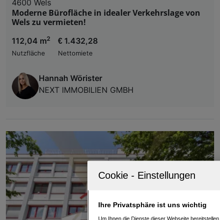
4600 Wels
Moderne Bürofläche in idealer Verkehrslage von
Wels zu vermieten!
2
112,04 m
€ 1.432,28
Nutzfläche
Nettomiete
Hannah Wörister
NEXT IMMOBILIEN GMBH
Ihre Privatsphäre ist uns wichtig
Um Ihnen die Dienste dieser Webseite bereitstelle