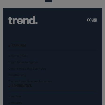
RANKINGS
trend.TOP500
trend.Top Arbeitgeber
Österreichs beste Start-Ups
Kunstranking
Die reichsten Österreicher:innen
COMMUNITIES
trend.law
trend.med