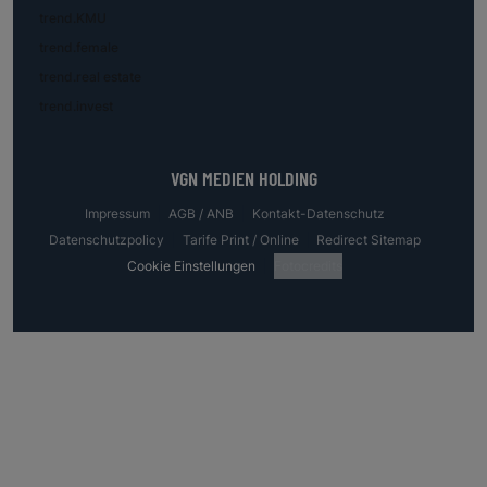
trend.KMU
trend.female
trend.real estate
trend.invest
VGN MEDIEN HOLDING
Impressum
AGB / ANB
Kontakt-Datenschutz
Datenschutzpolicy
Tarife Print / Online
Redirect Sitemap
Cookie Einstellungen
Fotocredits