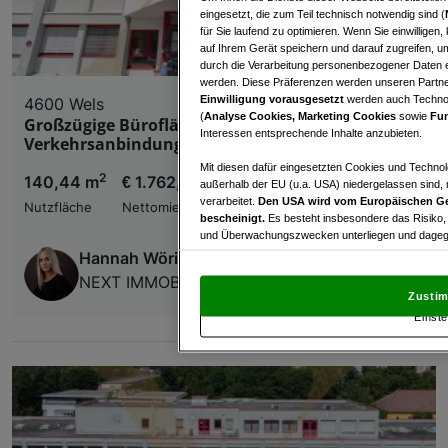
eingesetzt, die zum Teil technisch notwendig sind (
für Sie laufend zu optimieren. Wenn Sie einwillige
auf Ihrem Gerät speichern und darauf zugreifen, um
durch die Verarbeitung personenbezogener Daten e
werden. Diese Präferenzen werden unseren Partnern
Einwilligung vorausgesetzt
werden auch Technol
4600 Wels
(
Analyse Cookies, Marketing Cookies
sowie
Fun
Großzügige Bürofläche mit idealer
Interessen entsprechende Inhalte anzubieten.
Verkehrsanbindung im GTZ Wels zu vermieten!
Mit diesen dafür eingesetzten Cookies und Technol
2
140,44 m
€ 1.762,52
außerhalb der EU (u.a. USA) niedergelassen sind,
verarbeitet.
Den USA wird vom Europäischen Ge
Nutzfläche
Nettomiete
bescheinigt.
Es besteht insbesondere das Risiko,
und Überwachungszwecken unterliegen und dagege
Hannah Wörister
Mit Klick auf „Zustimmen & fortfahren“ willig
NEXT IMMOBILIEN GMBH
von Drittanbietern (auch aus USA) ein.
In den Ei
Zustim
und Widerspruch gegen die Verarbeitung auf der Gr
Einste
„Cookie Einstellungen“, die sich auf jeder Seite unt
Wir und unsere Partner verarbeiten 
Verwendung genauer Standortdaten. Endgeräteeigens
Zugriff auf Informationen auf einem Endgerät. Per
und der Performance von Inhalten, Zielgruppenfo