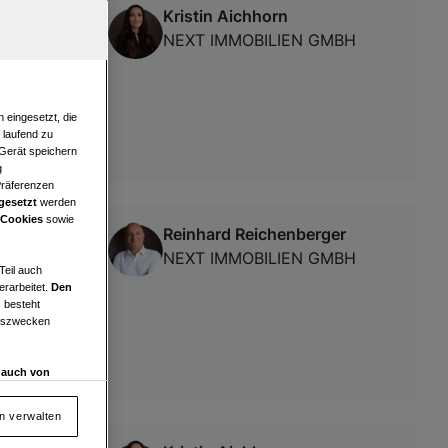
Kristin Aichhorn
et) in
NEXT IMMOBILIEN GMBH
 eingesetzt, die
e laufend zu
 Gerät speichern
g
Präferenzen
gesetzt
werden
 Cookies
sowie
Reinhard Reichenberger
NEXT IMMOBILIEN GMBH
Teil auch
erarbeitet.
Den
 besteht
ngszwecken
d auch von
en und
 auf „Cookie
en verwalten