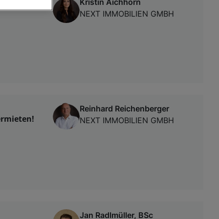
Kristin Aichhorn
NEXT IMMOBILIEN GMBH
von oder Zugriff
und der
Reinhard Reichenberger
rmieten!
NEXT IMMOBILIEN GMBH
Jan Radlmüller, BSc