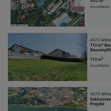
402 m
Grundfläche
4073 Wilhe
713 m² Ba
Bauverpfl
2
713 m
Grundfläche
4073 Wilhe
Exklusive
Projekt