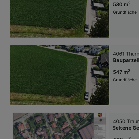
2
530 m
Grundfläche
4061 Thurn
Bauparzell
2
547 m
Grundfläche
4050 Trau
Seltene G
2