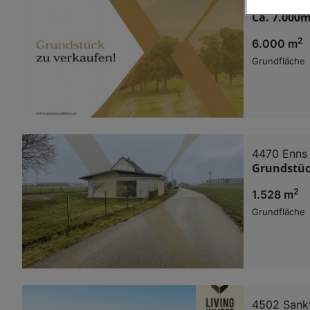
4050 Trau
Ca. 7.000m
Wir und u
2
6.000 m
Verwendung g
auf Informat
Grundfläche
Performance 
Liste der Pa
4470 Enns
Grundstüc
2
1.528 m
Grundfläche
4502 Sank