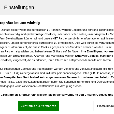
n
k mit MB Widmung (eingeschränktes gemischtes Baugebi
zu kaufen!
atsphäre ist uns wichtig
 Dienste dieser Webseite bereitstellen zu können, werden Cookies und ähnliche Technologien
nisch notwendig sind (
Notwendige Cookies
), oder aber helfen sollen, unser Angebot für Si
Wenn Sie einwilligen, können wir und unsere
417
Partner persönliche Informationen auf Ihrem
greifen, um ein persönlicheres Surferlebnis zu ermöglichen. Dies wird durch die Verarbeitun
gener Daten erreicht, die aus in Cookies gespeicherten Surfdaten erhoben werden. Diese 
en Partnern signalisiert und haben keinen Einfluss auf Surfdaten.
Ihre Einwilligung voraus
ogien von Drittanbietern zu Analyse- und Marketingzwecken (
Analyse Cookies, Marketing
n
 Cookies
) eingesetzt, die es erlauben, Ihren Interessen entsprechende Inhalte anzubieten.
k mit B Widmung samt Gleisanschluss zu pachten!
afür eingesetzten Cookies und Technologien werden von uns und von Drittanbietern, die zum 
r EU (u.a. USA) niedergelassen sind, mitunter personenbezogene Daten (z.B. IP-Adresse) v
m Europäischen Gerichtshof kein angemessenes Datenschutzniveau bescheinigt.
Es
 das Risiko, dass Ihre Daten dem Zugriff durch US-Behörden zu Kontroll- und Überwachu
und dagegen keine wirksamen Rechtsbehelfe zur Verfügung stehen.
uf „Zustimmen & fortfahren“ willigen Sie in die Verwendung von unseren Cookies un
rn (auch aus USA) ein.
In den Einstellungen können Sie jederzeit Ihre Präferenzen verwalt
gegen die Verarbeitung auf der Grundlage berechtigter Interessen einlegen. Klicken Sie dazu
Zustimmen & fortfahren
Einstellung
“, die sich auf jeder Seite unten im Footer befinden.