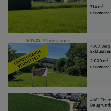
2
714 m
Grundfläche
4060 Berg
Exklusive
2
2.000 m
Grundfläche
4061 Thurn
Baugrunds