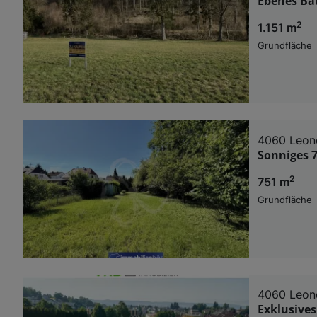
Ebenes Ba
2
1.151 m
Grundfläche
4060 Leon
Sonniges 
2
751 m
Grundfläche
4060 Leon
Exklusive