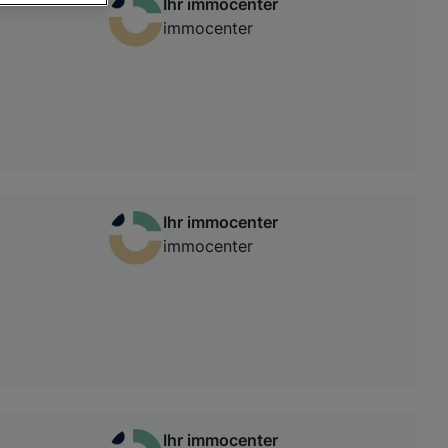
Ihr immocenter
immocenter
von oder Zugriff
und der
Ihr immocenter
immocenter
Ihr immocenter