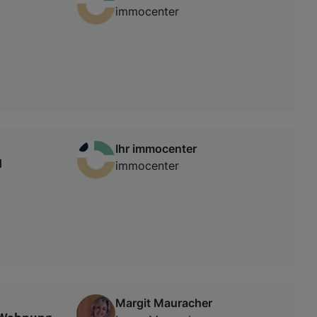
immocenter
Ihr immocenter
H
immocenter
Margit Mauracher