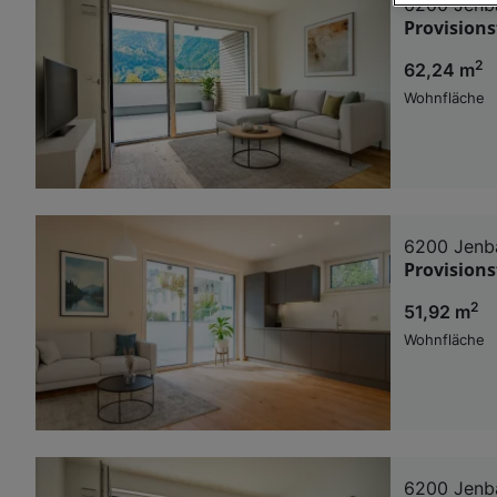
6200 Jenb
Wir und u
Provision
Verwendung g
2
62,24 m
auf Informat
Performance 
Wohnfläche
Liste der Pa
6200 Jenb
Provision
2
51,92 m
Wohnfläche
6200 Jenb