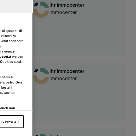
Ihr immocenter
immocenter
 eingesetzt, die
e laufend zu
 Gerät speichern
g
Präferenzen
gesetzt
werden
 Cookies
sowie
Ihr immocenter
Teil auch
immocenter
erarbeitet.
Den
 besteht
ngszwecken
d auch von
en und
 auf „Cookie
en verwalten