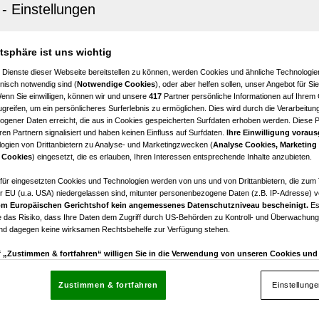
ach
sfrei: 2-Zimmerwohnung (Top W02) - Jenbach SONNJOCH
atsphäre ist uns wichtig
2
Zimmer
 Dienste dieser Webseite bereitstellen zu können, werden Cookies und ähnliche Technologien
nisch notwendig sind (
Notwendige Cookies
), oder aber helfen sollen, unser Angebot für Si
Wenn Sie einwilligen, können wir und unsere
417
Partner persönliche Informationen auf Ihrem
greifen, um ein persönlicheres Surferlebnis zu ermöglichen. Dies wird durch die Verarbeitun
gener Daten erreicht, die aus in Cookies gespeicherten Surfdaten erhoben werden. Diese 
en Partnern signalisiert und haben keinen Einfluss auf Surfdaten.
Ihre Einwilligung voraus
ogien von Drittanbietern zu Analyse- und Marketingzwecken (
Analyse Cookies, Marketing
 Cookies
) eingesetzt, die es erlauben, Ihren Interessen entsprechende Inhalte anzubieten.
ach
sfrei: 2-Zimmerwohnung (Top W03) - Jenbach SONNJOCH
afür eingesetzten Cookies und Technologien werden von uns und von Drittanbietern, die zum 
r EU (u.a. USA) niedergelassen sind, mitunter personenbezogene Daten (z.B. IP-Adresse) v
m Europäischen Gerichtshof kein angemessenes Datenschutzniveau bescheinigt.
Es
2
 das Risiko, dass Ihre Daten dem Zugriff durch US-Behörden zu Kontroll- und Überwachu
Zimmer
und dagegen keine wirksamen Rechtsbehelfe zur Verfügung stehen.
uf „Zustimmen & fortfahren“ willigen Sie in die Verwendung von unseren Cookies un
rn (auch aus USA) ein.
In den Einstellungen können Sie jederzeit Ihre Präferenzen verwalt
gegen die Verarbeitung auf der Grundlage berechtigter Interessen einlegen. Klicken Sie dazu
Zustimmen & fortfahren
Einstellung
“, die sich auf jeder Seite unten im Footer befinden.