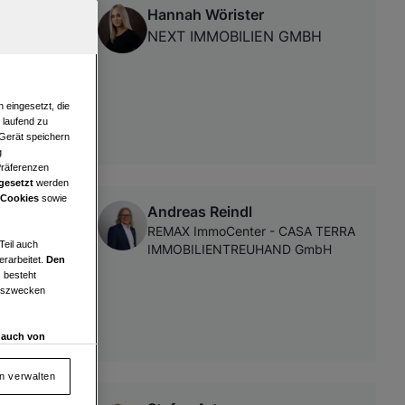
Hannah Wörister
im in
NEXT IMMOBILIEN GMBH
 eingesetzt, die
e laufend zu
 Gerät speichern
g
Präferenzen
gesetzt
werden
 Cookies
sowie
Andreas Reindl
ledt und
REMAX ImmoCenter - CASA TERRA
Teil auch
IMMOBILIENTREUHAND GmbH
erarbeitet.
Den
 besteht
ngszwecken
d auch von
en und
 auf „Cookie
en verwalten