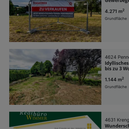
Gewerbegr
2
4.271 m
Grundfläche
4624 Pen
Idyllisch
bis zu 3 
2
1.144 m
Grundfläche
4631 Kren
Wunderschö