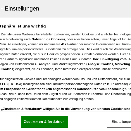
nhausen
genes Baugrundstück mit toller Aussicht für Ihr Eigenhe
en zu verkaufen!
atsphäre ist uns wichtig
 Dienste dieser Webseite bereitstellen zu können, werden Cookies und ähnliche Technologien
nisch notwendig sind (
Notwendige Cookies
), oder aber helfen sollen, unser Angebot für Si
Wenn Sie einwilligen, können wir und unsere
417
Partner persönliche Informationen auf Ihrem
greifen, um ein persönlicheres Surferlebnis zu ermöglichen. Dies wird durch die Verarbeitun
gener Daten erreicht, die aus in Cookies gespeicherten Surfdaten erhoben werden. Diese 
en Partnern signalisiert und haben keinen Einfluss auf Surfdaten.
Ihre Einwilligung voraus
ogien von Drittanbietern zu Analyse- und Marketingzwecken (
Analyse Cookies, Marketing
haus
 Cookies
) eingesetzt, die es erlauben, Ihren Interessen entsprechende Inhalte anzubieten.
Firmenstandort in verkehrsgünstiger Lage zwischen Satt
afür eingesetzten Cookies und Technologien werden von uns und von Drittanbietern, die zum 
r EU (u.a. USA) niedergelassen sind, mitunter personenbezogene Daten (z.B. IP-Adresse) v
m Europäischen Gerichtshof kein angemessenes Datenschutzniveau bescheinigt.
Es
€ 1.021.785,00
 das Risiko, dass Ihre Daten dem Zugriff durch US-Behörden zu Kontroll- und Überwachu
Kaufpreis
und dagegen keine wirksamen Rechtsbehelfe zur Verfügung stehen.
uf „Zustimmen & fortfahren“ willigen Sie in die Verwendung von unseren Cookies un
rn (auch aus USA) ein.
In den Einstellungen können Sie jederzeit Ihre Präferenzen verwalt
gegen die Verarbeitung auf der Grundlage berechtigter Interessen einlegen. Klicken Sie dazu
Zustimmen & fortfahren
Einstellung
“, die sich auf jeder Seite unten im Footer befinden.