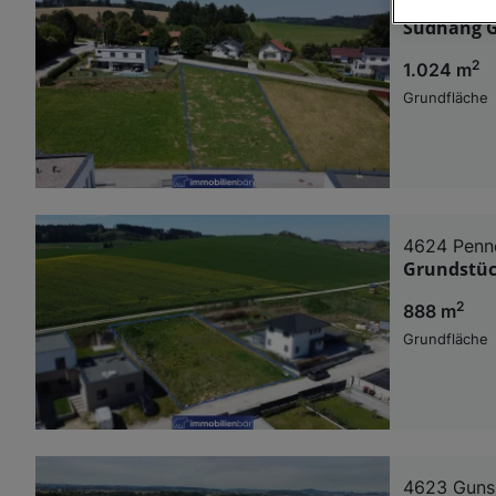
4632 Pichl
Südhang G
Wir und u
2
1.024 m
Verwendung g
auf Informat
Grundfläche
Performance 
Liste der Pa
4624 Pen
Grundstück
2
888 m
Grundfläche
4623 Guns