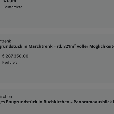
€ 0,96
Bruttomiete
htrenk
rundstück in Marchtrenk – rd. 821m² voller Möglichkei
€ 287.350,00
Kaufpreis
irchen
ges Baugrundstück in Buchkirchen – Panoramaausblick b