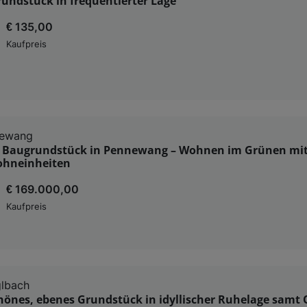
undstück in frequentierter Lage
€ 135,00
Kaufpreis
newang
es Baugrundstück in Pennewang – Wohnen im Grünen mit 
Wohneinheiten
€ 169.000,00
Kaufpreis
glbach
nes, ebenes Grundstück in idyllischer Ruhelage samt O