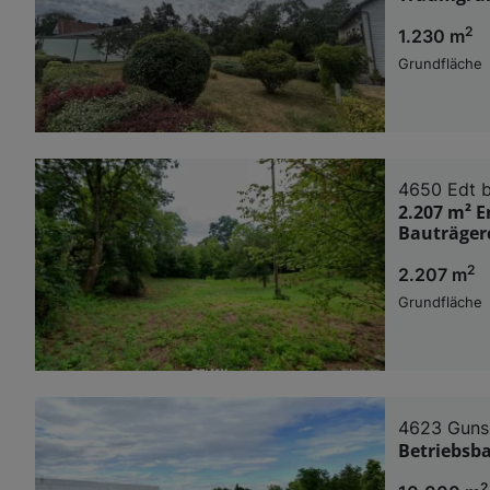
2
1.230 m
Grundfläche
4650 Edt 
2.207 m² E
Bauträger
2
2.207 m
Grundfläche
4623 Guns
Betriebsba
2