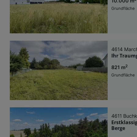
10.000 m
Grundfläche
4614 Marc
Ihr Traumg
2
821 m
Grundfläche
4611 Buchk
Erstklassi
Berge