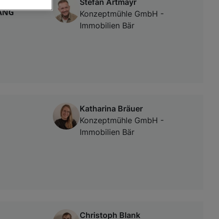
Stefan Artmayr
WANG
Konzeptmühle GmbH -
Immobilien Bär
von oder Zugriff
und der
Katharina Bräuer
Konzeptmühle GmbH -
Immobilien Bär
Christoph Blank