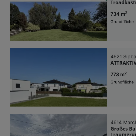
Troadkast
2
734 m
Grundfläche
4621 Sipba
ATTRAKTI
2
773 m
Grundfläche
4614 Marc
Großes Ba
Traumgrun