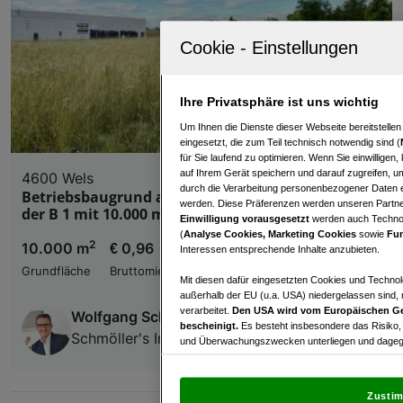
Ihre Privatsphäre ist uns wichtig
Um Ihnen die Dienste dieser Webseite bereitstelle
eingesetzt, die zum Teil technisch notwendig sind (
für Sie laufend zu optimieren. Wenn Sie einwillige
auf Ihrem Gerät speichern und darauf zugreifen, um
4600 Wels
durch die Verarbeitung personenbezogener Daten e
Betriebsbaugrund auf Basis Baurecht direkt an
werden. Diese Präferenzen werden unseren Partnern
der B 1 mit 10.000 m2 zu pachten
Einwilligung vorausgesetzt
werden auch Technol
(
Analyse Cookies, Marketing Cookies
sowie
Fun
2
10.000 m
€ 0,96
Interessen entsprechende Inhalte anzubieten.
Grundfläche
Bruttomiete
Mit diesen dafür eingesetzten Cookies und Technol
außerhalb der EU (u.a. USA) niedergelassen sind,
verarbeitet.
Den USA wird vom Europäischen Ge
Wolfgang Schmöller
bescheinigt.
Es besteht insbesondere das Risiko,
Schmöller's Immobilien
und Überwachungszwecken unterliegen und dagege
Mit Klick auf „Zustimmen & fortfahren“ willig
von Drittanbietern (auch aus USA) ein.
In den Ei
Zustim
und Widerspruch gegen die Verarbeitung auf der Gr