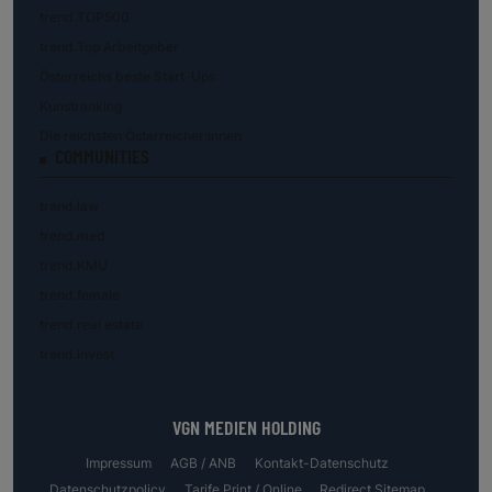
trend.TOP500
trend.Top Arbeitgeber
Österreichs beste Start-Ups
Kunstranking
Die reichsten Österreicher:innen
COMMUNITIES
trend.law
trend.med
trend.KMU
trend.female
trend.real estate
trend.invest
VGN MEDIEN HOLDING
Impressum
AGB / ANB
Kontakt-Datenschutz
Datenschutzpolicy
Tarife Print / Online
Redirect Sitemap