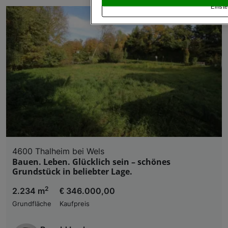
Einste
„Cookie Einstellungen“, die sich auf jeder Seite unt
Wir und unsere Partner verarbeiten 
Verwendung genauer Standortdaten. Endgeräteeigens
Zugriff auf Informationen auf einem Endgerät. Per
und der Performance von Inhalten, Zielgruppenfo
Liste der Partner (Lieferanten)
4600 Thalheim bei Wels
Bauen. Leben. Glücklich sein – schönes
Grundstück in beliebter Lage.
2
2.234 m
€ 346.000,00
Grundfläche
Kaufpreis